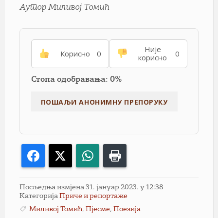
Аутор Миливој Томић
Није
Корисно
0
0
корисно
Стопа одобравања: 0%
Facebook
X
WhatsApp
Print
Посљедња измјена 31. јануар 2023. у 12:38
Категорија
Приче и репортаже
Миливој Томић
,
Пјесме
,
Поезија