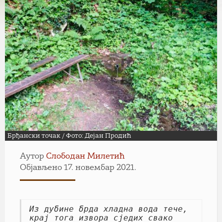
Брђански точак / Фото: Дејан Продић
Аутор
Слободан Милетић
Објављено 17. новембар 2021.
Из дубине брда хладна вода тече,

крај тога извора сједих свако 