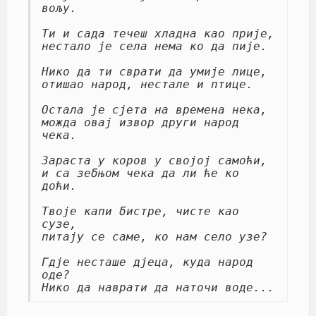
вољу.

Ти и сада течеш хладна као прије,

нестало је села нема ко да пије.

Нико да ти сврати да умије лице,

отишао народ, нестале и птице.

Остала је сјета на времена нека,

можда овај извор други народ 
чека.

Зараста у коров у својој самоћи,

и са зебњом чека да ли ће ко 
доћи.

Твоје капи бистре, чисте као 
сузе,

питају се саме, ко нам село узе?

Гдје несташе дјеца, куда народ 
оде?

Нико да наврати да наточи воде...