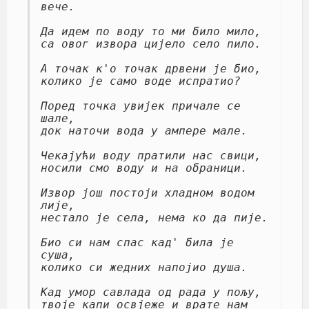
вече.

Да идем по воду то ми било мило,

са овог извора цијело село пило.

А точак к'о точак дрвени је био,

колико је само воде испратио?

Поред точка увијек причале се 
шале,

док наточи вода у ампере мале.

Чекајући воду пратили нас свици,

носили смо воду и на обраници.

Извор још постоји хладном водом 
лије,

нестало је села, нема ко да пије.

Био си нам спас кад' била је 
суша,

колико си жедних напојио душа.

Кад умор савлада од рада у пољу,

твоје капи освјеже и врате нам 