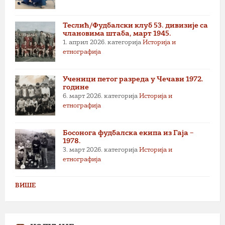
Теслић/Фудбалски клуб 53. дивизије са
члановима штаба, март 1945.
1. април 2026.
категорија
Историја и
етнографија
Ученици петог разреда у Чечави 1972.
године
6. март 2026.
категорија
Историја и
етнографија
Босонога фудбалска екипа из Гаја –
1978.
3. март 2026.
категорија
Историја и
етнографија
ВИШЕ