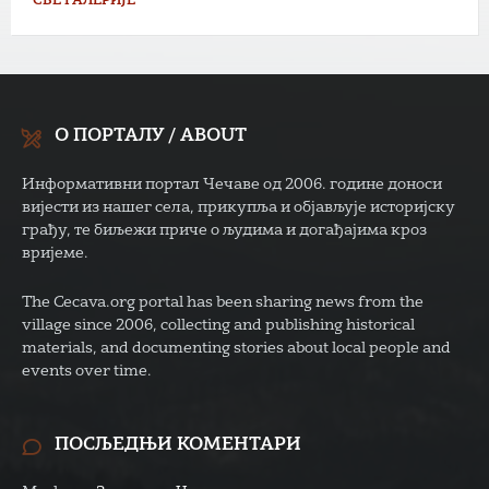
СВЕ ГАЛЕРИЈЕ
О ПОРТАЛУ / ABOUT
Информативни портал Чечаве од 2006. године доноси
вијести из нашег села, прикупља и објављује историјску
грађу, те биљежи приче о људима и догађајима кроз
вријеме.
The Cecava.org portal has been sharing news from the
village since 2006, collecting and publishing historical
materials, and documenting stories about local people and
events over time.
ПОСЉЕДЊИ КОМЕНТАРИ