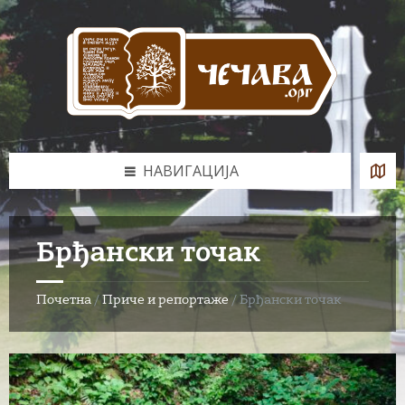
Skip
Skip
Skip
to
to
to
content
left
footer
sidebar
НАВИГАЦИЈА
Брђански точак
Почетна
/
Приче и репортаже
/
Брђански точак