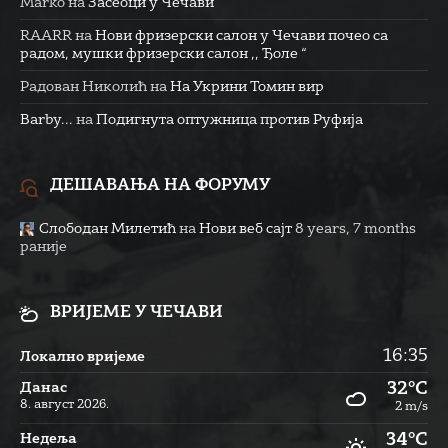
Marko
на
Засеоци у Чечави
RAARR
на
Нови фризерски салон у Чечави почео са
радом, мушки фризерски салон ,, Ђоле “
Радован Николић
на
На Укрини Томин вир
Barby...
на
Подигнута оптужница против Руфија
ДЕШАВАЊА НА ФОРУМУ
Слободан Милетић
на
Нови веб сајт
8 years, 7 months
раније
ВРИЈЕМЕ У ЧЕЧАВИ
16:35
Локално вријеме
32°C
Данас
8. август 2026.
2 m/s
34°C
Недеља