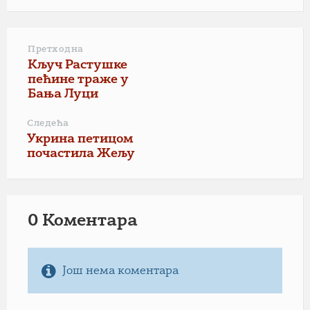
Претходна
Кључ Растушке
пећине траже у
Бања Луци
Следећа
Укрина петицом
почастила Жељу
0 Коментарa
Још нема коментара