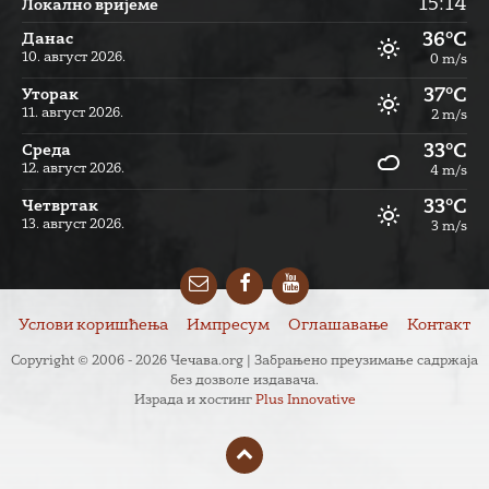
15:14
Локално вријеме
36°C
Данас
10. август 2026.
0 m/s
37°C
Уторак
11. август 2026.
2 m/s
33°C
Cреда
12. август 2026.
4 m/s
33°C
Четвртак
13. август 2026.
3 m/s
Email
Facebook
YouTube
Услови коришћења
Импресум
Оглашавање
Контакт
Copyright © 2006 - 2026 Чечава.org | Забрањено преузимање садржаја
без дозволе издавача.
Израда и хостинг
Plus Innovative