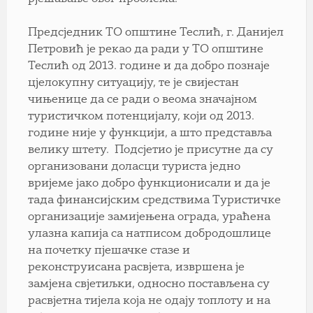
Предсједник ТО општине Теслић, г. Данијел
Петровић је рекао да ради у ТО општине
Теслић од 2013. године и да добро познаје
цјелокупну ситуацију, те је свијестан
чињенице да се ради о веома значајном
туристичком потенцијалу, који од 2013.
године није у функцији, а што представља
велику штету. Подсјетио је присутне да су
организовани доласци туриста једно
вријеме јако добро функционисали и да је
тада финансијским средствима Туристичке
организације замијењена ограда, ураћена
улазна капија са натписом добродошлице
на почетку пјешачке стазе и
реконструисана расвјета, извршена је
замјена свјетиљки, односно постављена су
расвјетна тијела која не одају топлоту и на