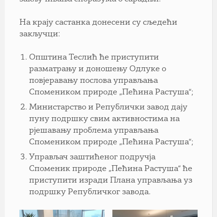
На крају састанка донесени су сљедећи
закључци:
Општина Теслић ће приступити
разматрању и доношењу Одлуке о
повјеравању послова управљања
Спомеником природе „Пећина Растуша“;
Министарство и Републички завод дају
пуну подршку свим активностима на
рјешавању проблема управљања
Спомеником природе „Пећина Растуша“;
Управљач заштићеног подручја
Споменик природе „Пећина Растуша“ ће
приступити изради Плана управљања уз
подршку Републичког завода.