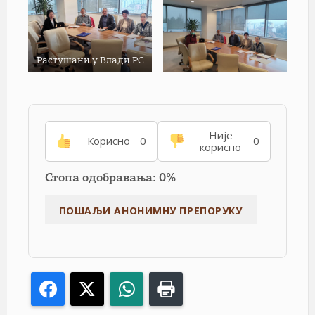
Растушани у Влади РС
Није
Корисно
0
0
корисно
Стопа одобравања: 0%
Facebook
X
WhatsApp
Print