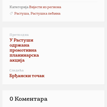
Категорија
Вијести из региона
Растуша
,
Растушка пећина
Претходна
У Растуши
одржана
промотивна
планинарска
акција
Следећа
Брђански точак
0 Коментарa