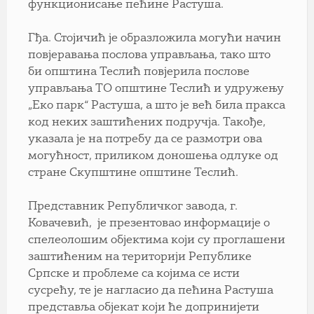
функционисање пећине Растуша.
Гђа. Стојичић је образложила могући начин
повјеравања послова управљања, тако што
би општина Теслић повјерила послове
управљања ТО општине Теслић и удружењу
„Еко парк“ Растуша, а што је већ била пракса
код неких заштићених подручја. Такође,
указала је на потребу да се размотри ова
могућност, приликом доношења одлуке од
стране Скупштине општине Теслић.
Представник Републичког завода, г.
Ковачевић, је презентовао информације о
спелеолошим објектима који су проглашени
заштићеним на територији Републике
Српске и проблеме са којима се исти
сусрећу, те је нагласио да пећина Растуша
представља објекат који ће допринијети