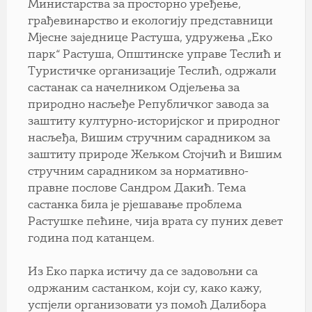
Министарства за просторно уређење,
грађевинарство и екологију представници
Мјесне заједнице Растуша, удружења „Еко
парк“ Растуша, Општинске управе Теслић и
Туристичке организације Теслић, одржали
састанак са начелником Одјељења за
природно насљеђе Републичког завода за
заштиту културно-историјског и природног
насљеђа, Вишим стручним сарадником за
заштиту природе Жељком Стојчић и Вишим
стручним сарадником за нормативно-
правне послове Сандром Дакић. Тема
састанка била је рјешавање проблема
Растушке пећине, чија врата су пуних девет
година под катанцем.
Из Еко парка истичу да се задовољни са
одржаним састанком, који су, како кажу,
успјели организовати уз помоћ Далибора