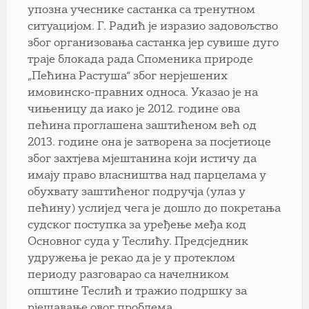
упозна учеснике састанка са тренутном
ситуацијом. Г. Радић је изразио задовољство
због организовања састанка јер сувише дуго
траје блокада рада Споменика природе
„Пећина Растуша“ због нерјешених
имовинско-правних односа. Указао је на
чињеницу да иако је 2012. године ова
пећина проглашена заштићеном већ од
2013. године она је затворена за посјетиоце
због захтјева мјештанина који истичу да
имају право власништва над парцелама у
обухвату заштићеног подручја (улаз у
пећину) услијед чега је дошло до покретања
судског поступка за уређење међа код
Основног суда у Теслићу. Предсједник
удружења је рекао да је у протеклом
периоду разговарао са начелником
општине Теслић и тражио подршку за
рјешавање овог проблема.