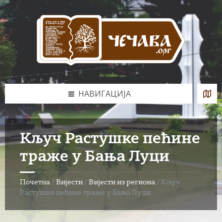
Skip
Skip
Skip
to
to
to
content
left
footer
sidebar
НАВИГАЦИЈА
Кључ Растушке пећине
траже у Бања Луци
Почетна
/
Вијести
/
Вијести из региона
/
Кључ
Растушке пећине траже у Бања Луци