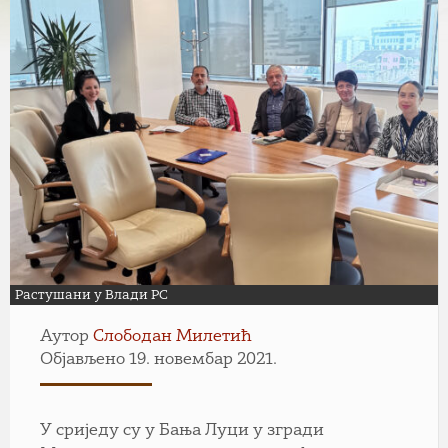
Растушани у Влади РС
Аутор
Слободан Милетић
Објављено 19. новембар 2021.
У сриједу су у Бања Луци у згради