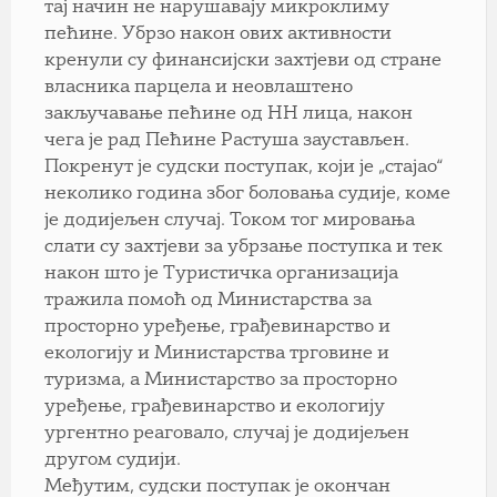
тај начин не нарушавају микроклиму
пећине. Убрзо након ових активности
кренули су финансијски захтјеви од стране
власника парцела и неовлаштено
закључавање пећине од НН лица, након
чега је рад Пећине Растуша заустављен.
Покренут је судски поступак, који је „стајао“
неколико година због боловања судије, коме
је додијељен случај. Током тог мировања
слати су захтјеви за убрзање поступка и тек
након што је Туристичка организација
тражила помоћ од Министарства за
просторно уређење, грађевинарство и
екологију и Министарства трговине и
туризма, а Министарство за просторно
уређење, грађевинарство и екологију
ургентно реаговало, случај је додијељен
другом судији.
Међутим, судски поступак је окончан