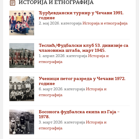
ИСТОРИЈА И ЕТНОГРАФИЈА
Ђурђевдански турнир у Чечави 1991.
године
2. мај 2026.
категорија
Историја и етнографија
Теслић/Фудбалски клуб 53. дивизије са
члановима штаба, март 1945.
1. април 2026.
категорија
Историја и
етнографија
Ученици петог разреда у Чечави 1972.
године
6. март 2026.
категорија
Историја и
етнографија
Босонога фудбалска екипа из Гаја –
1978.
3. март 2026.
категорија
Историја и
етнографија