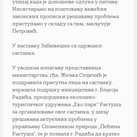
утицај када је доношење одлука у питању.
Инсистирамо на поштовању важећих
законских прописа и рјешавању проблема
приступамо у складу са тим, закључује
Петровић.
У наставку Забињешке са одржаног
састанка.
У уводном излагању представница
министарства, гђа. Жељка Стојичић је
поздравила присутна лица на састанку,
изразила подршку иницијативи г. Благоја
Радића, предсједника еколошко-
туристичког удружења „Еко парк“ Растуша
за организовање овог састанка, у циљу
рјешавања актуелних проблема у
управљању Спомеником природе „Пећина
Растуша“, те је позвала г. Радића да кратко