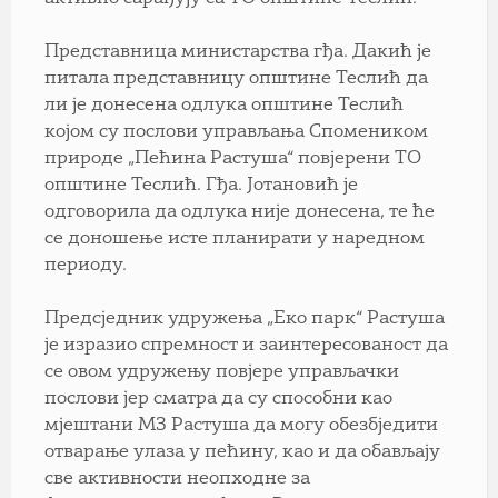
Представница министарства гђа. Дакић је
питала представницу општине Теслић да
ли је донесена одлука општине Теслић
којом су послови управљања Спомеником
природе „Пећина Растуша“ повјерени ТО
општине Теслић. Гђа. Јотановић је
одговорила да одлука није донесена, те ће
се доношење исте планирати у наредном
периоду.
Предсједник удружења „Еко парк“ Растуша
је изразио спремност и заинтересованост да
се овом удружењу повјере управљачки
послови јер сматра да су способни као
мјештани МЗ Растуша да могу обезбједити
отварање улаза у пећину, као и да обављају
све активности неопходне за