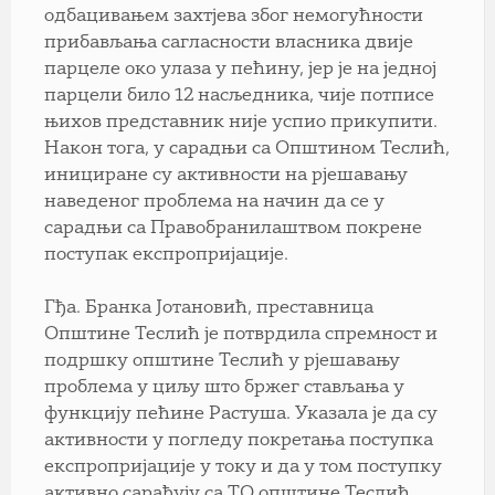
одбацивањем захтјева због немогућности
прибављања сагласности власника двије
парцеле око улаза у пећину, јер је на једној
парцели било 12 насљедника, чије потписе
њихов представник није успио прикупити.
Након тога, у сарадњи са Општином Теслић,
инициране су активности на рјешавању
наведеног проблема на начин да се у
сарадњи са Правобранилаштвом покрене
поступак експропријације.
Гђа. Бранка Јотановић, преставница
Општине Теслић је потврдила спремност и
подршку општине Теслић у рјешавању
проблема у циљу што бржег стављања у
функцију пећине Растуша. Указала је да су
активности у погледу покретања поступка
експропријације у току и да у том поступку
активно сарађују са ТО општине Теслић.