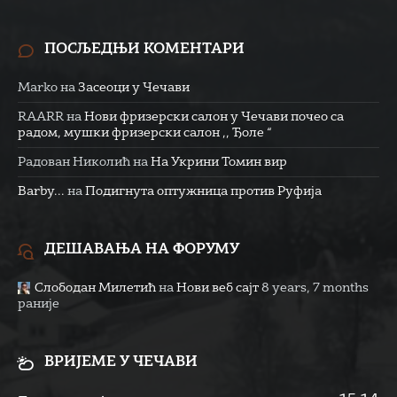
ПОСЉЕДЊИ КОМЕНТАРИ
Marko
на
Засеоци у Чечави
RAARR
на
Нови фризерски салон у Чечави почео са
радом, мушки фризерски салон ,, Ђоле “
Радован Николић
на
На Укрини Томин вир
Barby...
на
Подигнута оптужница против Руфија
ДЕШАВАЊА НА ФОРУМУ
Слободан Милетић
на
Нови веб сајт
8 years, 7 months
раније
ВРИЈЕМЕ У ЧЕЧАВИ