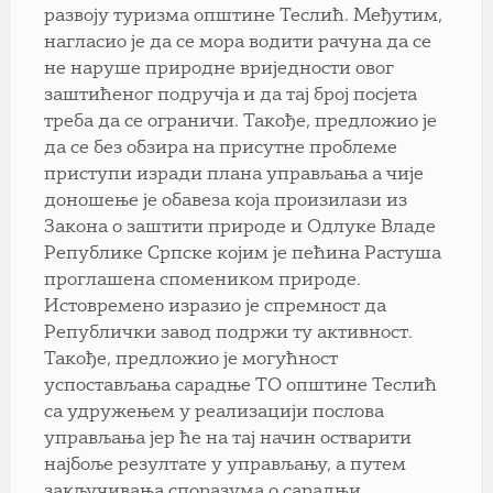
развоју туризма општине Теслић. Међутим,
нагласио је да се мора водити рачуна да се
не наруше природне вриједности овог
заштићеног подручја и да тај број посјета
треба да се ограничи. Такође, предложио је
да се без обзира на присутне проблеме
приступи изради плана управљања а чије
доношење је обавеза која произилази из
Закона о заштити природе и Одлуке Владе
Републике Српске којим је пећина Растуша
проглашена спомеником природе.
Истовремено изразио је спремност да
Републички завод подржи ту активност.
Такође, предложио је могућност
успостављања сарадње ТО општине Теслић
са удружењем у реализацији послова
управљања јер ће на тај начин остварити
најбоље резултате у управљању, а путем
закључивања споразума о сарадњи.