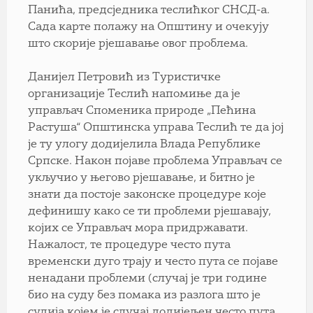
Панића, предсједника теслићког СНСД-а.
Сада карте полажу на Општину и очекују
што скорије рјешавање овог проблема.
Данијел Петровић из Туристичке
организације Теслић напомиње да је
управљач Споменика природе „Пећина
Растуша“ Општинска управа Теслић те да јој
је ту улогу додијелила Влада Републике
Српске. Након појаве проблема Управљач се
укључио у његово рјешавање, и битно је
знати да постоје законске процедуре које
дефинишу како се ти проблеми рјешавају,
којих се Управљач мора придржавати.
Нажалост, те процедуре често пута
временски дуго трају и често пута се појаве
ненадани проблеми (случај је три године
био на суду без помака из разлога што је
судија којем је случај додијељен често пута