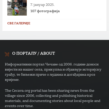
7. јануар 2025.
107 фотографија
СВЕ ГАЛЕРИЈЕ
О ПОРТАЛУ / ABOUT
Информативни портал Чечаве од 2006. године доноси
вијести из нашег села, прикупља и објављује историјску
грађу, те биљежи приче о људима и догађајима кроз
вријеме.
The Cecava.org portal has been sharing news from the
village since 2006, collecting and publishing historical
materials, and documenting stories about local people and
events over time.