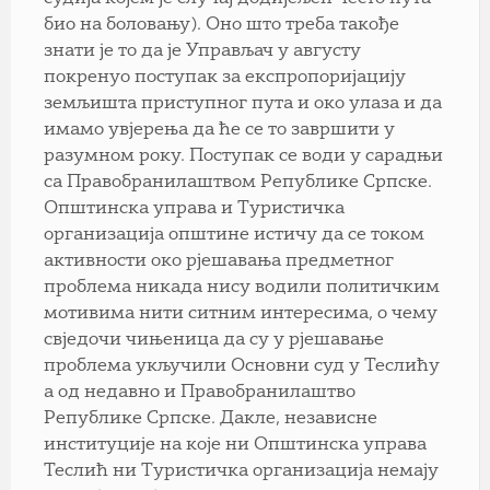
био на боловању). Оно што треба такође
знати је то да је Управљач у августу
покренуо поступак за експропоријацију
земљишта приступног пута и око улаза и да
имамо увјерења да ће се то завршити у
разумном року. Поступак се води у сарадњи
са Правобранилаштвом Републике Српске.
Општинска управа и Туристичка
организација општине истичу да се током
активности око рјешавања предметног
проблема никада нису водили политичким
мотивима нити ситним интересима, о чему
свједочи чињеница да су у рјешавање
проблема укључили Основни суд у Теслићу
а од недавно и Правобранилаштво
Републике Српске. Дакле, независне
институције на које ни Општинска управа
Теслић ни Туристичка организација немају