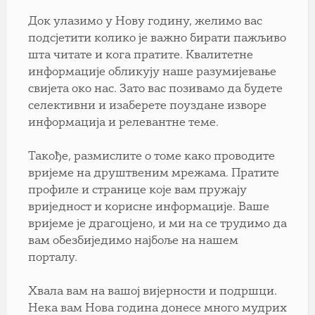
Док улазимо у Нову годину, желимо вас
подсјетити колико је важно бирати пажљиво
шта читате и кога пратите. Квалитетне
информације обликују наше разумијевање
свијета око нас. Зато вас позивамо да будете
селективни и изаберете поуздане изворе
информација и релевантне теме.
Такође, размислите о томе како проводите
вријеме на друштвеним мрежама. Пратите
профиле и странице које вам пружају
вриједност и корисне информације. Ваше
вријеме је драгоцјено, и ми на се
трудимо да
вам обезбиједимо најбоље на нашем
порталу.
Хвала вам на вашој вијерности и подршци.
Нека вам Нова година донесе много мудрих