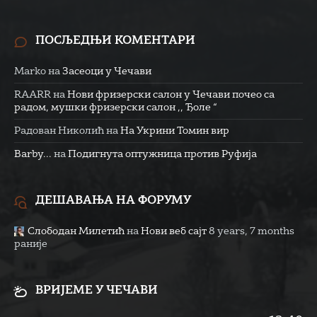
ПОСЉЕДЊИ КОМЕНТАРИ
Marko
на
Засеоци у Чечави
RAARR
на
Нови фризерски салон у Чечави почео са
радом, мушки фризерски салон ,, Ђоле “
Радован Николић
на
На Укрини Томин вир
Barby...
на
Подигнута оптужница против Руфија
ДЕШАВАЊА НА ФОРУМУ
Слободан Милетић
на
Нови веб сајт
8 years, 7 months
раније
ВРИЈЕМЕ У ЧЕЧАВИ