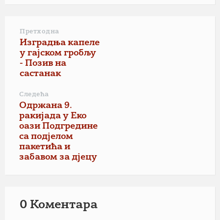
Претходна
Изградња капеле
у гајском гробљу
- Позив на
састанак
Следећа
Одржана 9.
ракијада у Еко
оази Подгредине
са подјелом
пакетића и
забавом за дјецу
0 Коментарa