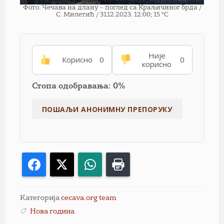
Фото: Чечава на длану – поглед са Краљичиног брда /
С. Милетић / 31.12.2023. 12:00; 15 °C
Није
Корисно
0
0
корисно
Стопа одобравања: 0%
Facebook
X
WhatsApp
Print
Категорија
cecava.org team
Нова година