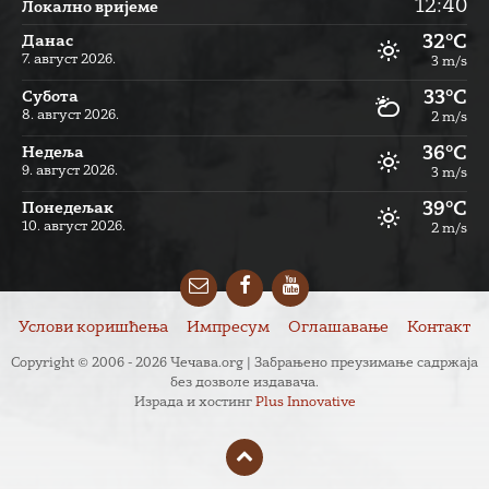
12:40
Локално вријеме
32°C
Данас
7. август 2026.
3 m/s
33°C
Субота
8. август 2026.
2 m/s
36°C
Недеља
9. август 2026.
3 m/s
39°C
Понедељак
10. август 2026.
2 m/s
Email
Facebook
YouTube
Услови коришћења
Импресум
Оглашавање
Контакт
Copyright © 2006 - 2026 Чечава.org | Забрањено преузимање садржаја
без дозволе издавача.
Израда и хостинг
Plus Innovative