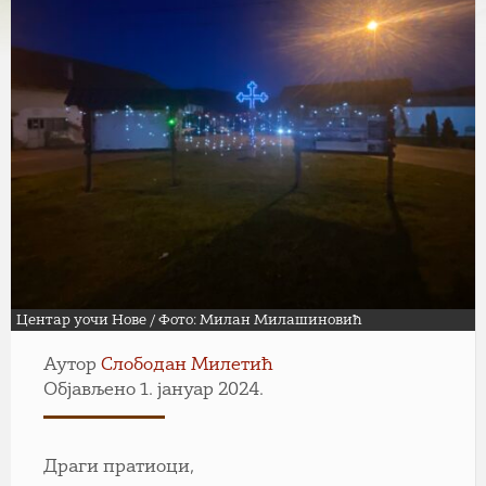
Центар уочи Нове / Фото: Милан Милашиновић
Аутор
Слободан Милетић
Објављено 1. јануар 2024.
Драги пратиоци,