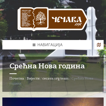
Skip
Skip
Skip
to
to
to
content
left
footer
sidebar
НАВИГАЦИЈА
Срећна Нова година
Почетна
/
Вијести
/
cecava.org team
/
Срећна Нова
година