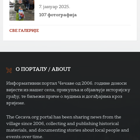
7. јануар 2025.
107 фотографија
СВЕ ГАЛЕРИЈЕ
О ПОРТАЛУ / ABOUT
Информативни портал Чечаве од 2006. године доноси
вијести из нашег села, прикупља и објављује историјску
грађу, те биљежи приче о људима и догађајима кроз
вријеме.
The Cecava.org portal has been sharing news from the
village since 2006, collecting and publishing historical
materials, and documenting stories about local people and
events over time.