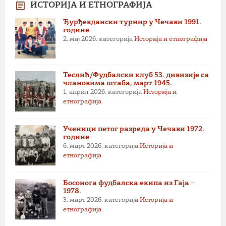
ИСТОРИЈА И ЕТНОГРАФИЈА
Ђурђевдански турнир у Чечави 1991.
године
2. мај 2026.
категорија
Историја и етнографија
Теслић/Фудбалски клуб 53. дивизије са
члановима штаба, март 1945.
1. април 2026.
категорија
Историја и
етнографија
Ученици петог разреда у Чечави 1972.
године
6. март 2026.
категорија
Историја и
етнографија
Босонога фудбалска екипа из Гаја –
1978.
3. март 2026.
категорија
Историја и
етнографија