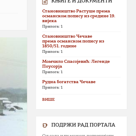
КЊИГЕ И ДОКУМЕНТИ
Становништво Растуше према
османском попису из средине 19.
вијека
Прилога: 1
Становништво Чечаве
према османском попису из
1850/51. године
Прилога: 1
Момчило Спасојевић: Легенде
Поусорја
Прилога: 1
Рудна богатства Чечаве
Прилога: 1
ВИШЕ
ПОДРЖИ РАД ПОРТАЛА
Од сада и ти можеш допринијети