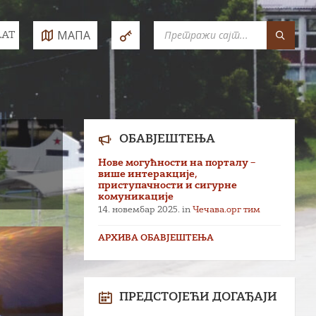
SEARCH:
МАПА
LAT
e:
ОБАВЈЕШТЕЊА
Нове могућности на порталу –
више интеракције,
приступачности и сигурне
комуникације
14. новембар 2025.
in
Чечава.орг тим
АРХИВА ОБАВЈЕШТЕЊА
ПРЕДСТОЈЕЋИ ДОГАЂАЈИ