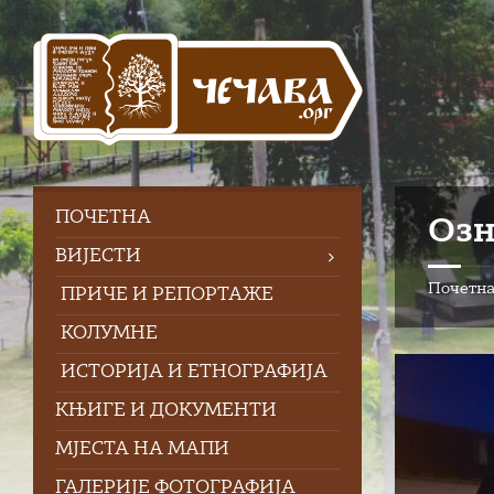
Skip
Skip
Skip
Skip
to
to
to
to
content
left
right
footer
sidebar
sidebar
ПOЧЕТНА
Озн
ВИЈЕСТИ
Почетн
ПРИЧЕ И РЕПОРТАЖЕ
КОЛУМНЕ
ИСТОРИЈА И ЕТНОГРАФИЈА
КЊИГЕ И ДОКУМЕНТИ
МЈЕСТА НА МАПИ
ГАЛЕРИЈЕ ФОТОГРАФИЈА