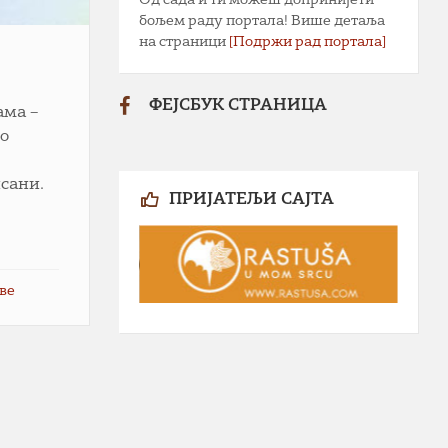
бољем раду портала! Више детаља
на страници
[Подржи рад портала]
ФЕЈСБУК СТРАНИЦА
ама –
по
исани.
ПРИЈАТЕЉИ САЈТА
аве