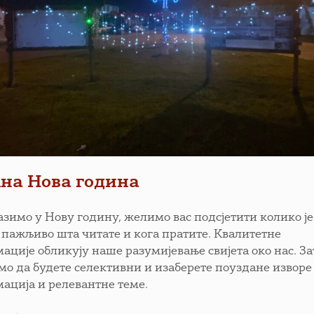
на Нова година
азимо у Нову годину, желимо вас подсјетити колико ј
 пажљиво шта читате и кога пратите. Квалитетне
ације обликују наше разумијевање свијета око нас. За
мо да будете селективни и изаберете поуздане изворе
ација и релевантне теме.