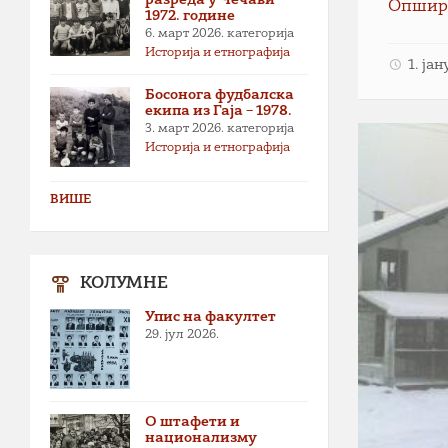
Опшир
1972. године
6. март 2026.
категорија
Историја и етнографија
1. ја
Босонога фудбалска
екипа из Гаја – 1978.
3. март 2026.
категорија
Историја и етнографија
ВИШЕ
КОЛУМНЕ
Упис на факултет
29. јул 2026.
О штафети и
национализму