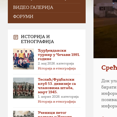
ВИДЕО ГАЛЕРИЈА
ФОРУМИ
ИСТОРИЈА И
ЕТНОГРАФИЈА
Ђурђевдански
турнир у Чечави 1991.
године
2. мај 2026.
категорија
Срећ
Историја и етнографија
Теслић/Фудбалски
Док ул
клуб 53. дивизије са
бирати
члановима штаба,
март 1945.
информ
1. април 2026.
категорија
позива
Историја и етнографија
информ
Ученици петог
разреда у Чечави