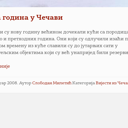
 година у Чечави
и су нову годину већином дочекали кући са породиц
ао и претходних година. Они који су одлучили изаћи 
ом времену из куће славили су до јутарњих сати у
тељским објектима који су већ унапријед били резерв
није
нуар 2008.
Аутор
Слободан Милетић
Категорија
Вијести из Чеч