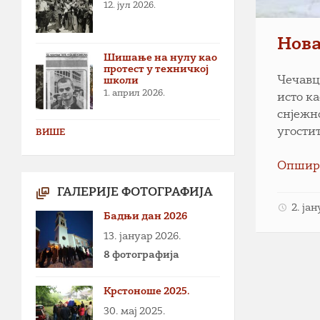
12. јул 2026.
Нова
Шишање на нулу као
протест у техничкој
Чечавц
школи
1. април 2026.
исто к
снјежн
угости
ВИШЕ
Опшир
ГАЛЕРИЈЕ ФОТОГРАФИЈА
2. ја
Бадњи дан 2026
13. јануар 2026.
8 фотографија
Крстоноше 2025.
30. мај 2025.