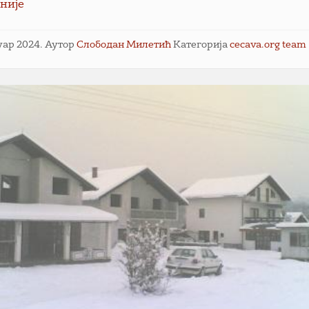
није
нуар 2024.
Аутор
Слободан Милетић
Категорија
cecava.org team