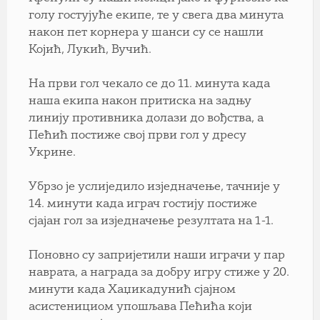
голу гостујуће екипе, те у свега два минута
након пет корнера у шанси су се нашли
Којић, Лукић, Вучић.
На први гол чекало се до 11. минута када
наша екипа након притиска на задњу
линију противника долази до вођства, а
Пећић постиже свој први гол у дресу
Укрине.
Убрзо је услиједило изједначење, тачније у
14. минути када играч гостију постиже
сјајан гол за изједначење резултата на 1-1.
Поновно су запријетили наши играчи у пар
наврата, а награда за добру игру стиже у 20.
минути када Хаџикадунић сјајном
асистенициом упошљава Пећића који