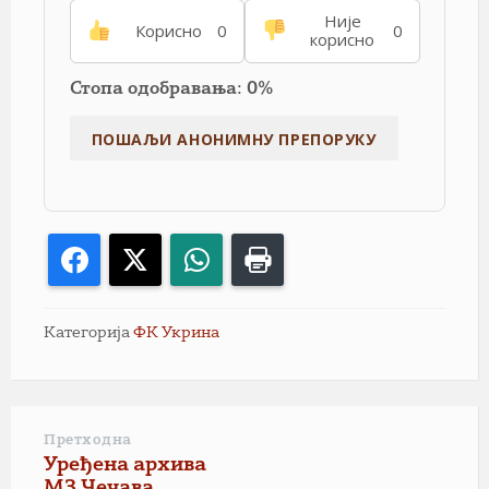
Није
Корисно
0
0
корисно
Стопа одобравања: 0%
Facebook
X
WhatsApp
Print
Категорија
ФК Укрина
Претходна
Уређена архива
МЗ Чечава