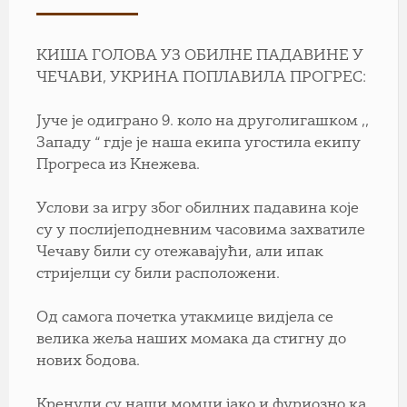
КИША ГОЛОВА УЗ ОБИЛНЕ ПАДАВИНЕ У
ЧЕЧАВИ, УКРИНА ПОПЛАВИЛА ПРОГРЕС:
Јуче је одиграно 9. коло на друголигашком ,,
Западу “ гдје је наша екипа угостила екипу
Прогреса из Кнежева.
Услови за игру због обилних падавина које
су у послијеподневним часовима захватиле
Чечаву били су отежавајући, али ипак
стријелци су били расположени.
Од самога почетка утакмице видјела се
велика жеља наших момака да стигну до
нових бодова.
Кренули су наши момци јако и фуриозно ка