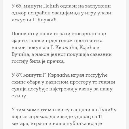
У 65. минути Пећић одлази на заслужени
одмор испраћен овацијама,а у игру улази
искусни Г. Квржић.
Поновно су наши играчи стоворили пар
сјајних шанси пред голом противника,
након покушаја Г. Квржића, Којића и
Вучића, а након једног покушаја савезник
гостију била је пречка.
У 87. минути Г. Квржића играч гостујуће
екипе обара у казненом простору те главни
судија досуђује најстрожију казну за нашу
екипу.
У тим моментима сви су гледали ка Лукићу
који се спремао да изведе ударац са 11
метара, играчи и наша пубилка која је