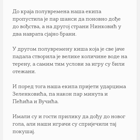
До краја полувремена наша екипа
пропустила је пар шанси да поновно дође
до вођства, а на другој страни Нинковић у
два наврата сјајно брани.
У другом полувремену киша која је све јаче
падала створила је велике количине воде на
терену, а самим тим услови за игру су били
отежани.
И поред тога наша екипа пријети ударцима
Зеленковића, па након пар минута и
Пећића и Вучића.
Имали су и гости прилику да дођу до новог
гола, али наши играчи су спријечили тај
покушај.