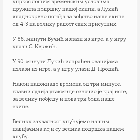
упркос лошим временским условима
пружила подршку нашој екипи, а Лукић
хладнокрвно погађа за вођство наше екипе
од 4-3 на велику радост свих присутних.
У 88. минути Вучић излази из игре, а у игру
улази С. Квржић.
У 90. минути Лукић испраћен овацијама
излази из игре, а у игру улази Д. Продић.
Након надокнаде времена од три минуте,
главни судија утакмице означио је крај исте,
за велику побједу и нова три бода наше
екипе.
Велику захвалност упућујемо нашим
навијачима који су велика подршка нашем
клубу.