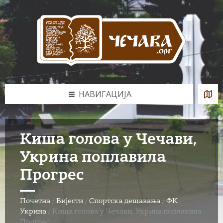
Skip
Skip
Skip
to
to
to
content
left
footer
sidebar
НАВИГАЦИЈА
Киша голова у Чечави,
Укрина поплавила
Прогрес
Почетна
/
Вијести
/
Спортска дешавања
/
ФК
Укрина
/
Киша голова у Чечави, Укрина поплавила
Прогрес