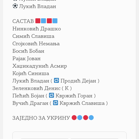
Лукић Владан
САСТАВ
Нинковић Драшко
Симић Славиша
Стојковић Немања
Босић Бобан
Рајак Јован
Хаџикадунић Асмир
Којић Синиша
Лукић Владан (
Продић Дејан )
Зеленковић Денис ( К )
Пећић Бојан (
Квржић Горан )
Вучић Драган (
Квржић Славиша )
ЗАЈЕДНО ЗА УКРИНУ