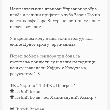
Након утакмице чланови Управног одобра
клуба и велики пријатељ клуба Зоран Томић
власниккафе бара Бисер, почастили су наше
играче вечером.
У наредном колу наша екипа гостује код
екипе Црног врха у Јаружанима.
Поред побједе сениора три бода са
гостовања донијели су и наши омладинци
који су савладали Хајдук у Кожухама,
резултатом 1-3.
ФК ,, Укрина “ 4-3 ФК ,, Прогрес “
Пећић Бојан
Пећић Бојан ( ас. Хаџикадунић Асмир )
Лукић Владан