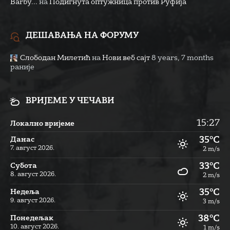
Barby...
на
Подигнута оптужница против Руфија
ДЕШАВАЊА НА ФОРУМУ
Слободан Милетић
на
Нови веб сајт
8 years, 7 months
раније
ВРИЈЕМЕ У ЧЕЧАВИ
15:27
Локално вријеме
35°C
Данас
7. август 2026.
2 m/s
33°C
Субота
8. август 2026.
2 m/s
35°C
Недеља
9. август 2026.
3 m/s
38°C
Понедељак
10. август 2026.
1 m/s