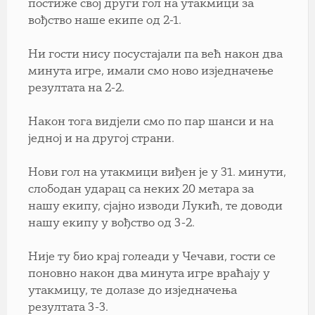
постиже свој други гол на утакмици за
вођство наше екипе од 2-1.
Ни гости нису посустајали па већ након два
минута игре, имали смо ново изједначење
резултата на 2-2.
Након тога видјели смо по пар шанси и на
једној и на другој страни.
Нови гол на утакмици виђен је у 31. минути,
слободан ударац са неких 20 метара за
нашу екипу, сјајно изводи Лукић, те доводи
нашу екипу у вођство од 3-2.
Није ту био крај голеади у Чечави, гости се
поновно након два минута игре враћају у
утакмицу, те долазе до изједначења
резултата 3-3.