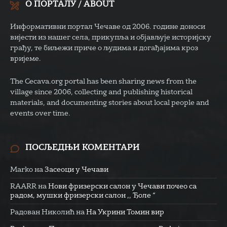
О ПОРТАЛУ / ABOUT
Информативни портал Чечаве од 2006. године доноси
вијести из нашег села, прикупља и објављује историјску
грађу, те биљежи приче о људима и догађајима кроз
вријеме.
The Cecava.org portal has been sharing news from the
village since 2006, collecting and publishing historical
materials, and documenting stories about local people and
events over time.
ПОСЉЕДЊИ КОМЕНТАРИ
Marko
на
Засеоци у Чечави
RAARR
на
Нови фризерски салон у Чечави почео са
радом, мушки фризерски салон ,, Ђоле “
Радован Николић
на
На Укрини Томин вир