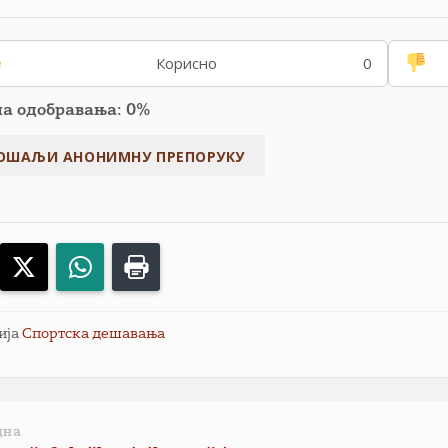
Корисно
0
па одобравања: 0%
acebook
X
WhatsApp
Print
ија
Спортска дешавања
дна