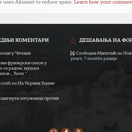
te uses Akismet to reduce spam.
Learn how your comment 
ЕДЊИ КОМЕНТАРИ
ДЕШАВАЊА НА ФО
сеоци у Чечави
Слободан Милетић
на
Нови
years, 7 months раније
ови фризерски салон у
о са радом, мушки
лон ,, Ђоле “
колић
на
На Укрини Томин
одигнута оптужница против
Email
Facebook
YouTube