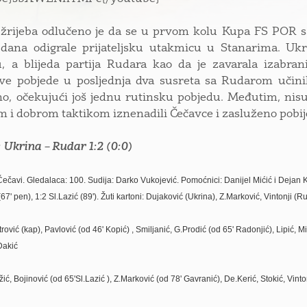
žrijeba odlučeno je da se u prvom kolu Kupa FS POR sa
dana odigrale prijateljsku utakmicu u Stanarima. Ukr
, a blijeda partija Rudara kao da je zavarala izabran
jive pobjede u posljednja dva susreta sa Rudarom uči
o, očekujući još jednu rutinsku pobjedu. Međutim, nisu 
 i dobrom taktikom iznenadili Čečavce i zasluženo pobije
 Ukrina – Rudar 1:2 (0:0)
ečavi. Gledalaca: 100. Sudija: Darko Vukojević. Pomoćnici: Danijel Mićić i Dejan Kos
67' pen), 1:2 Sl.Lazić (89')
. Žuti kartoni: Dujaković (Ukrina), Z.Marković, Vintonji (
trović (kap)
,
Pavlović
(od 46' Kopić) , Smiljanić, G.Prodić (od 65' Radonjić), Lipić, M
Dakić
žić, Bojinović (od 65'Sl.Lazić ), Z.Marković (od 78' Gavranić), De.Kerić, Stokić, Vinto