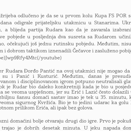
žrijeba odlučeno je da se u prvom kolu Kupa FS POR sa
dana odigrale prijateljsku utakmicu u Stanarima. Ukr
, a blijeda partija Rudara kao da je zavarala izabran
jive pobjede u posljednja dva susreta sa Rudarom uči
o, očekujući još jednu rutinsku pobjedu. Međutim, nisu 
 i dobrom taktikom iznenadili Čečavce i zasluženo pobije
be}Jwp9Rfy4Mtc{/youtube}
Rudara Đorđo Pantić na ovoj utakmici nije mogao da ra
li su i Panić i Kusturić. Međutim, danas je presudi
vanom i disciplinovanom igrom potpuno neutralisali glav
dok je Rudar bio daleko konkretniji kada je bio u posje
a se veoma uspješnom, jer su Erić i Lazić često dolazili u 
biljnu šansu domaći sastav imao je tek u 35. minutu, k
eoma sigurnog Kvržića. Bio je to jedini udarac ka gol
otnom prilikom Erića, ali ipak bez golova.
i domaćini bolje otvaraju drugi dio igre. Prvo je poku
 trajao je dobrih desetak minuta. U jeku napada do