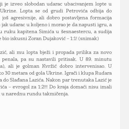
ji je izveo slobodan udarac ubacivanjem lopte u
Ukrine. Lopta se od grudi Petrovića odbija do
još agresivnije, ali dobro postavljena formacija
 jak udarac u koljeno i morao je da napusti igru, a
 u ruku kapitena Simića u šesnaestercu, a sudija
 bio iskusni Zoran Dujaković – 1:1! (snimak)
, ali mu lopta bježi i propada prilika za novo
 penala, pa su nastavili pritisak. U 89. minutu
a), ali je golman Kvržić dobro intervenisao. U
ko 30 metara od gola Ukrine. Igrači i klupa Rudara
šla do Slađana Lazića. Nakon par trenutaka Lazić je
 – evrogol za 1:2!!! Do kraja domaći nisu imali
man u narednu rundu takmičenja.