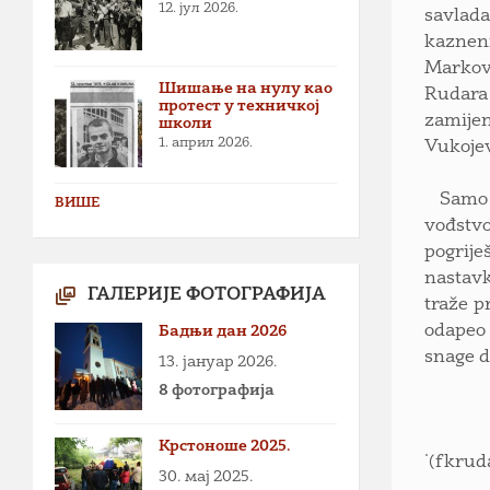
12. јул 2026.
savlada
kaznen
Markovi
Шишање на нулу као
Rudara 
протест у техничкој
zamijen
школи
1. април 2026.
Vukojev
Samo dv
ВИШЕ
vođstvo
pogrij
nastavk
ГАЛЕРИЈЕ ФОТОГРАФИЈА
traže p
odapeo 
Бадњи дан 2026
snage d
13. јануар 2026.
8 фотографија
Крстоноше 2025.
˙(fkrud
30. мај 2025.