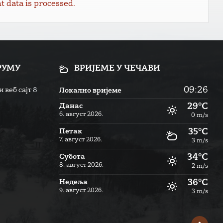
data is processed.
РУМУ
ВРИЈЕМЕ У ЧЕЧАВИ
09:26
 веб сајт
8
Локално вријеме
29°C
Данас
6. август 2026.
0 m/s
35°C
Петак
7. август 2026.
3 m/s
34°C
Субота
8. август 2026.
2 m/s
36°C
Недеља
9. август 2026.
3 m/s