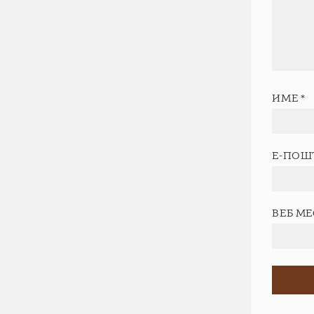
ИМЕ
*
Е-ПОШ
ВЕБ М