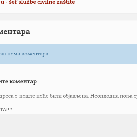
u - šef službe civilne zaštite
ментарa
ош нема коментара
ите коментар
дреса е-поште неће бити објављена.
Неопходна поља с
ТАР
*