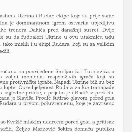
stanu Ukrina i Rudar, ekipe koje su prije samo
ina je dominantnom igrom ostvarila ubjedljivu
ike trenera Dakića pred današnji susret. Dvije
nile su da fudbaleri Ukrine u ovu utakmicu uđu
tako mislili i u ekipi Rudara, koji su sa velikim
dili.
čuna na povrijeđene Smiljanića i Tutnjevića, a
o voljni momenat raspoloživih igrača koji su
ne protivničke igrače. Napadi Ukrine bili su bez
du lopte. Opredijeljenost Rudara za kontranapade
izgledne prilike, a prijetio je i Radić iz prekida.
ada je Slaviša Prodić šutirao glavom pored gola
u Rudara u prvom poluvremenu, koje je završeno
šao Kvržić mlakim udarcem pored gola, a pritisak
maćih, Željko Marković šokira domaću publiku