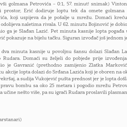
vši golmana Petrovića – 0:1, 57. minut! snimak) Vinton
i prostor, Erić dodiruje loptu tek da omete golmana 
ća, koji uspijeva da je pošalje u mrežu. Domaći kreću 
odolijeva naletima rivala. U 62. minutu Bojinović je dobio
io ga je Slađan Lazić. Pet minuta kasnije lopta pogađa
ić pokazuje na bijelu tačku. Siguran izvođač još jednom je
a minuta kasnije u povoljnu šansu dolazi Slađan Lazić
 Rudara. Domaći su željeli do pobjede prije izvođenja
ešio je Gavranić (prethodno zamijenio Zlatka Marković
u akcije lopta dolazi do Srđana Lazića koji je oboren na o
rekršaj, a sudija Vukojević pušta prednost jer je lopta do
pravu bombu sa oko 25 metara i pogodio mrežu Petrovića
a učine nešto više, pa su igrači Rudara proslavili plas
arstanari)