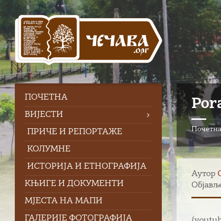
Skip
Skip
Skip
to
to
to
content
left
footer
sidebar
ПOЧЕТНА
Por
ВИЈЕСТИ
Почетн
ПРИЧЕ И РЕПОРТАЖЕ
КОЛУМНЕ
ИСТОРИЈА И ЕТНОГРАФИЈА
Аутор
КЊИГЕ И ДОКУМЕНТИ
Објавље
МЈЕСТА НА МАПИ
ГАЛЕРИЈЕ ФОТОГРАФИЈА
{youtu