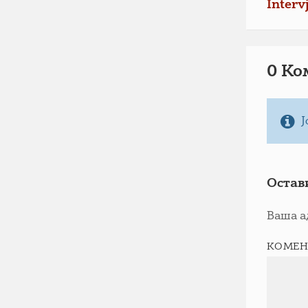
Intervj
0 Ко
Ј
Остав
Ваша а
КОМЕН