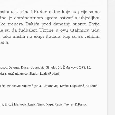
stanu Ukrina i Rudar, ekipe koje su prije samo
ina je dominantnom igrom ostvarila ubjedljivu
ike trenera Dakića pred današnji susret. Dvije
nile su da fudbaleri Ukrine u ovu utakmicu uđu
tako mislili i u ekipi Rudara, koji su sa velikim
dili.
tić. Delegat: Dušan Jotanović. Strijelci: 0:1 Ž.Marković (57'), 1:1
Rudar). Igrač utakmice: Slađan Lazić (Rudar)
iličić, Vidaković, Vuković (od 47' Jotanović), Kvržić, Dujaković, S.Prodić.
nji, Erić, Ž.Marković, Lazić, Simić (kap), Radić. Trener: Đ.Pantić