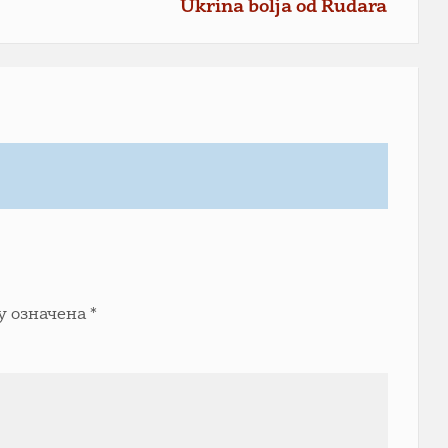
Ukrina bolja od Rudara
у означена
*