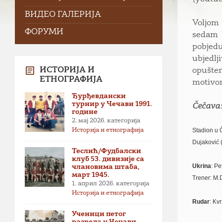
ВИДЕО ГАЛЕРИЈА
Voljom 
ФОРУМИ
sedam 
pobjedu
ubjedl
ИСТОРИЈА И
opušten
ЕТНОГРАФИЈА
motivom
Ђурђевдански
турнир у Чечави 1991.
Čečava:
године
2. мај 2026.
категорија
Stadion u Č
Историја и етнографија
Dujaković (
Теслић/Фудбалски
клуб 53. дивизије са
Ukrina
: Pe
члановима штаба,
март 1945.
Trener: M.
1. април 2026.
категорија
Историја и етнографија
Rudar
:
Kvr
Ученици петог
разреда у Чечави