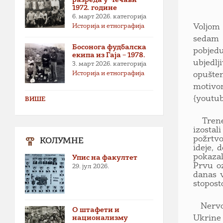
1972. године
6. март 2026.
категорија
Историја и етнографија
Voljom 
sedam 
Босонога фудбалска
pobjedu
екипа из Гаја – 1978.
ubjedl
3. март 2026.
категорија
Историја и етнографија
opušten
motivom
{youtu
ВИШЕ
Trener 
izosta
požrtvo
КОЛУМНЕ
ideje, 
pokazal
Упис на факултет
Prvu oz
29. јул 2026.
danas v
stopost
Nervozn
О штафети и
национализму
Ukrine