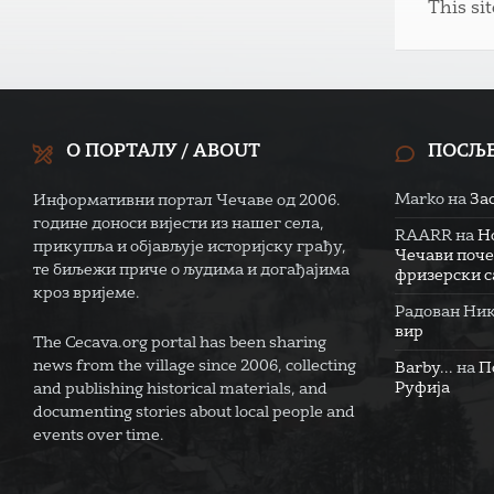
This si
О ПОРТАЛУ / ABOUT
ПОСЉ
Marko
на
За
Информативни портал Чечаве од 2006.
године доноси вијести из нашег села,
RAARR
на
Н
прикупља и објављује историјску грађу,
Чечави поче
те биљежи приче о људима и догађајима
фризерски са
кроз вријеме.
Радован Ни
вир
The Cecava.org portal has been sharing
news from the village since 2006, collecting
Barby...
на
П
Руфија
and publishing historical materials, and
documenting stories about local people and
events over time.