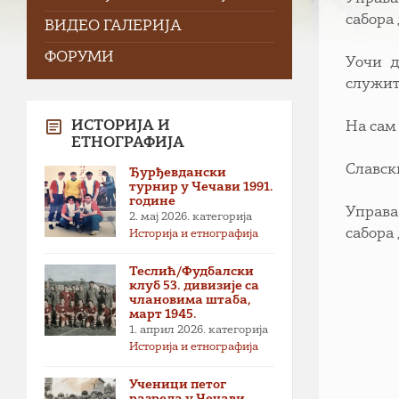
сабора 
ВИДЕО ГАЛЕРИЈА
ФОРУМИ
Уочи д
служит
ИСТОРИЈА И
На сам 
ЕТНОГРАФИЈА
Славск
Ђурђевдански
турнир у Чечави 1991.
године
Управа
2. мај 2026.
категорија
сабора 
Историја и етнографија
Теслић/Фудбалски
клуб 53. дивизије са
члановима штаба,
март 1945.
1. април 2026.
категорија
Историја и етнографија
Ученици петог
разреда у Чечави