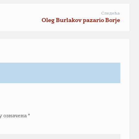
Следећа
Oleg Burlakov pazario Borje
у означена
*