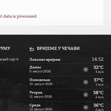
data is processed.
РУМУ
ВРИЈЕМЕ У ЧЕЧАВИ
14:52
 веб сајт
8
Локално вријеме
32°C
Данас
9. август 2026.
3 m/s
37°C
Понедељак
10. август 2026.
1 m/s
38°C
Уторак
11. август 2026.
2 m/s
36°C
Cреда
12. август 2026.
3 m/s