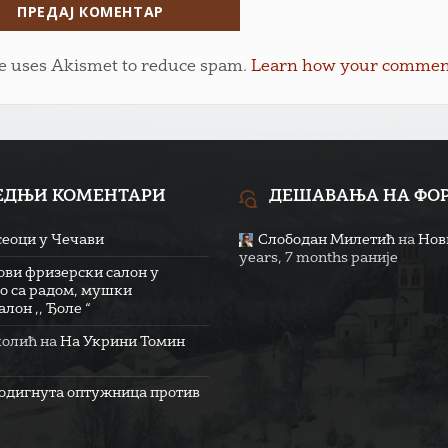
te uses Akismet to reduce spam.
Learn how your comment 
ЕДЊИ КОМЕНТАРИ
ДЕШАВАЊА НА ФО
сеоци у Чечави
Слободан Милетић
на
Нови
years, 7 months раније
ови фризерски салон у
о са радом, мушки
лон ,, Ђоле “
колић
на
На Укрини Томин
одигнута оптужница против