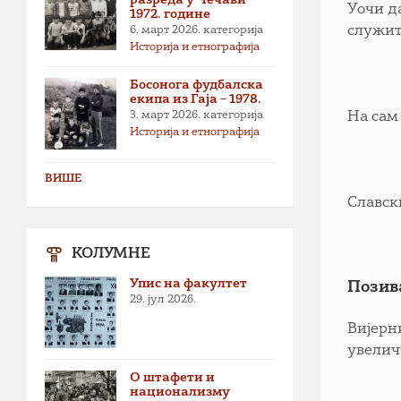
Уочи д
1972. године
служит
6. март 2026.
категорија
Историја и етнографија
Босонога фудбалска
екипа из Гаја – 1978.
3. март 2026.
категорија
На сам 
Историја и етнографија
ВИШЕ
Славск
КОЛУМНЕ
Упис на факултет
Позив
29. јул 2026.
Вијерн
увелич
О штафети и
национализму