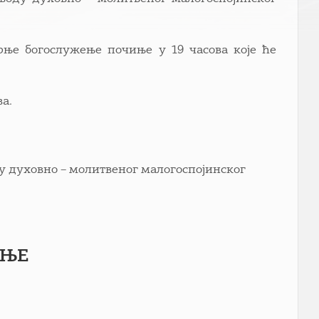
ерње богослужење почиње у 19 часова које ће
ва.
у духовно – молитвеног малогоспојинског
ЕЊЕ