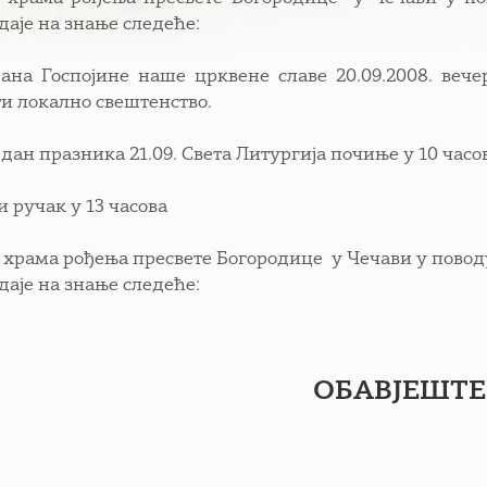
даје на знање следеће:
ана Госпојине наше црквене славе 20.09.2008. веч
и локално свештенство.
дан празника 21.09. Света Литургија почиње у 10 часо
и ручак у 13 часова
 храма рођења пресвете Богородице
у Чечави у повод
даје на знање следеће:
ОБАВЈЕШТ