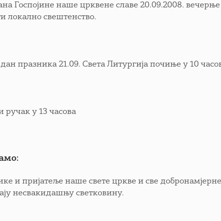
ана Госпојине наше црквене славе 20.09.2008. вечерње
и локално свештенство.
дан празника 21.09. Света Литургија почиње у 10 часо
и ручак у 13 часова
амо:
ике и пријатеље наше свете цркве и све добронамјерн
ају несвакидашњу светковину.