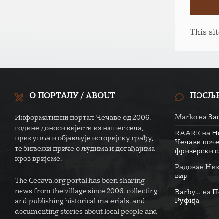
This si
О ПОРТАЛУ / ABOUT
ПОСЉ
Marko
на
За
Информативни портал Чечаве од 2006.
године доноси вијести из нашег села,
RAARR
на
Н
прикупља и објављује историјску грађу,
Чечави поче
те биљежи приче о људима и догађајима
фризерски са
кроз вријеме.
Радован Ни
вир
The Cecava.org portal has been sharing
news from the village since 2006, collecting
Barby...
на
П
Руфија
and publishing historical materials, and
documenting stories about local people and