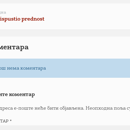
дна
ispustio prednost
ментарa
ош нема коментара
ите коментар
дреса е-поште неће бити објављена.
Неопходна поља с
ТАР
*