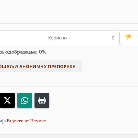
Корисно
0
па одобравања: 0%
acebook
X
WhatsApp
Print
ија
Вијести из Чечаве