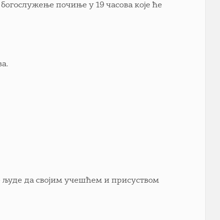
 богослужење почиње у 19 часова које ће
ва.
е људе да својим учешћем и присуством