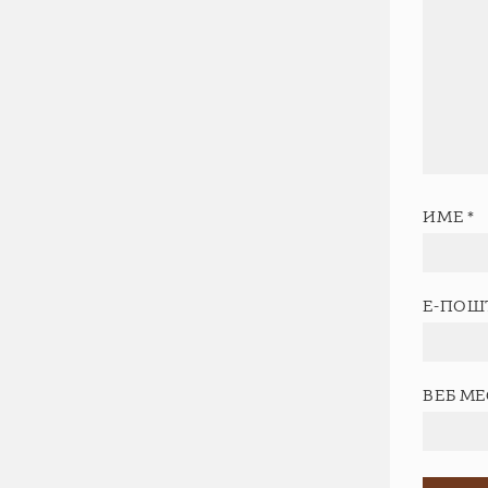
ИМЕ
*
Е-ПОШ
ВЕБ М