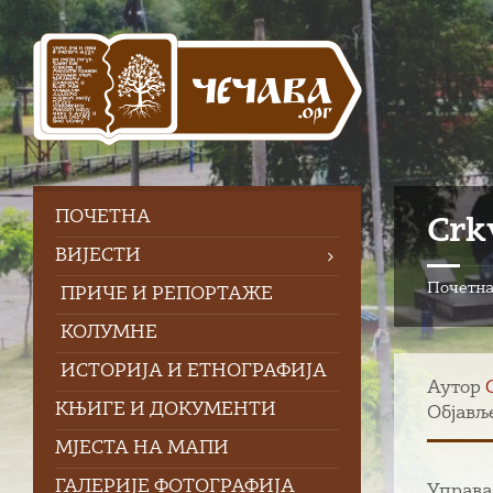
Skip
Skip
Skip
to
to
to
content
left
footer
sidebar
ПOЧЕТНА
Crk
ВИЈЕСТИ
Почетн
ПРИЧЕ И РЕПОРТАЖЕ
КОЛУМНЕ
ИСТОРИЈА И ЕТНОГРАФИЈА
Аутор
КЊИГЕ И ДОКУМЕНТИ
Објављ
МЈЕСТА НА МАПИ
ГАЛЕРИЈЕ ФОТОГРАФИЈА
Управа