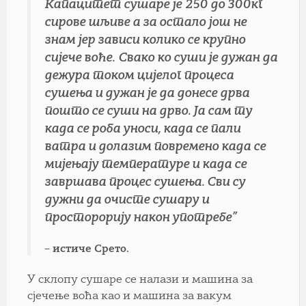
Капацитет сушаре је
250 до 300кг
сирове шљиве а за остало још не
знам јер зависи колико се крупно
сијече воће.
Свако ко суши је дужан да
дежура током цијелог процеса
сушења и дужан је да донесе дрва
пошто се суши на дрво. Ја сам ту
када се роба уноси, када се пали
ватра и долазим повремено када се
мијењају температуре и када се
завршава процес сушења. Сви су
дужни да очисте сушару и
просторорију након употребе”
– истиче Срето.
У склопу сушаре се налази
и
машина за
сјечење воћа као и машина за вакум