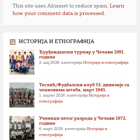
This site uses Akismet to reduce spam.
Learn
how your comment data is processed.
ИСТОРИЈА И ЕТНОГРАФИЈА
Ђурђевдански турнир у Чечави 1991.
године
2. мај 2026.
категорија
Историја и етнографија
Теслић/Фудбалски клуб 53. дивизије са
члановима штаба, март 1945.
1. април 2026.
категорија
Историја и
етнографија
Ученици петог разреда у Чечави 1972.
године
6. март 2026.
категорија
Историја и
етнографија