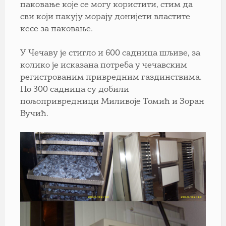
паковање које се могу користити, стим да
сви који пакују морају донијети властите
кесе за паковање.
У Чечаву је стигло и 600 садница шљиве, за
колико је исказана потреба у чечавским
регистрованим привредним газдинствима.
По 300 садница су добили
пољопривредници Миливоје Томић и Зоран
Вучић.