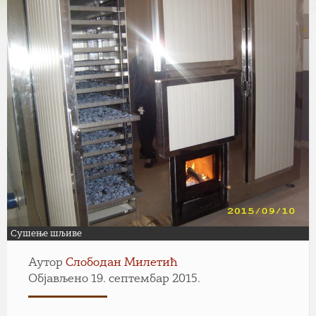
Сушење шљиве
Аутор
Слободан Милетић
Објављено 19. септембар 2015.