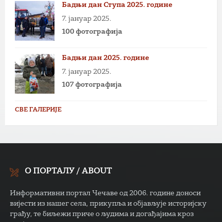
Бадњи дан Ступа 2025. године
7. јануар 2025.
100 фотографија
Бадњи дан 2025. године
7. јануар 2025.
107 фотографија
СВЕ ГАЛЕРИЈЕ
О ПОРТАЛУ / ABOUT
Информативни портал Чечаве од 2006. године доноси
вијести из нашег села, прикупља и објављује историјску
грађу, те биљежи приче о људима и догађајима кроз