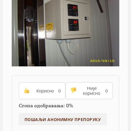
Није
Корисно
0
0
корисно
Стопа одобравања: 0%