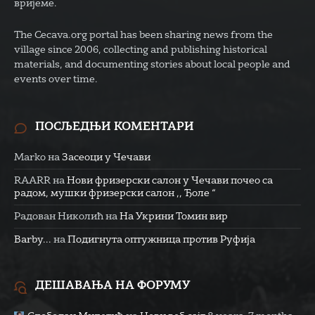
вријеме.
The Cecava.org portal has been sharing news from the
village since 2006, collecting and publishing historical
materials, and documenting stories about local people and
events over time.
ПОСЉЕДЊИ КОМЕНТАРИ
Marko
на
Засеоци у Чечави
RAARR
на
Нови фризерски салон у Чечави почео са
радом, мушки фризерски салон ,, Ђоле “
Радован Николић
на
На Укрини Томин вир
Barby...
на
Подигнута оптужница против Руфија
ДЕШАВАЊА НА ФОРУМУ