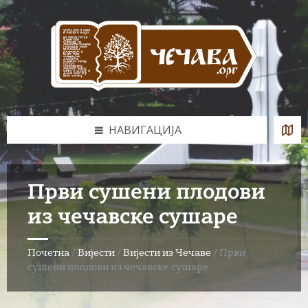
Skip
Skip
Skip
to
to
to
content
left
footer
sidebar
НАВИГАЦИЈА
Први сушени плодови
из чечавске сушаре
Почетна
/
Вијести
/
Вијести из Чечаве
/
Први
сушени плодови из чечавске сушаре