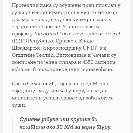
Протеклих дана су осушени први плодови у
сушари инсталираној прије нешто више од
два мјесеца у дијелу фискултурне сале у
згради старе школе. У партнерском
пројекту
Integrated Local Development Project
(ILDP)
Републике Српске и Владе
Швајцарске, а кроз подршку UNDP-а и
Општине Теслић, Витковцима и Чечави су
дониране по једна сушара и 4350 садница
воћа за 18 пољопривредних произвођача.
Срето Симаковић, који је испред Мјесне
заједнице задужен ѕа сушару, каже да
капацитет и услови зависе од воћа које се
суши.
Сушење јабуке или крушке би
коштало око 30 КМ за једну туру.