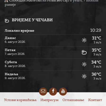
Слободан Милетић
на
Нови веб сајт
8 years, 7 months
раније
ВРИЈЕМЕ У ЧЕЧАВИ
10:29
Локално вријеме
31°C
Данас
6. август 2026.
1 m/s
35°C
Петак
7. август 2026.
3 m/s
34°C
Субота
8. август 2026.
3 m/s
36°C
Недеља
9. август 2026.
3 m/s
Email
Facebook
YouTube
Услови коришћења
Импресум
Оглашавање
Контакт