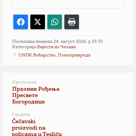
Facebook
X
WhatsApp
Print
Посљедња измјена 24. август 2024. у 23:33
Категорија
Вијести из Чечаве
UNDP
,
Воћарство
,
Пољопривреда
Претходна
Празник Рођења
Пресвете
Богородице
Следећа
Čečavski
proizvodi na
policama u Tesliću