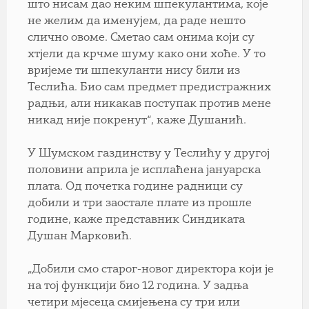
што нисам дао неким шпекулантима, које
не желим да именујем, да раде нешто
слично овоме. Сметао сам онима који су
хтјели да крчме шуму како они хоће. У то
вријеме ти шпекуланти нису били из
Теслића. Био сам предмет предистражних
радњи, али никакав поступак против мене
никад није покренут“, каже Душанић.
У Шумском газдинству у Теслићу у другој
половини априла је исплаћена јануарска
плата. Од почетка године радници су
добили и три заостале плате из прошле
године, каже представник Синдиката
Душан Марковић.
„Добили смо старог-новог директора који је
на тој функцији био 12 година. У задња
четири мјесеца смијењена су три или