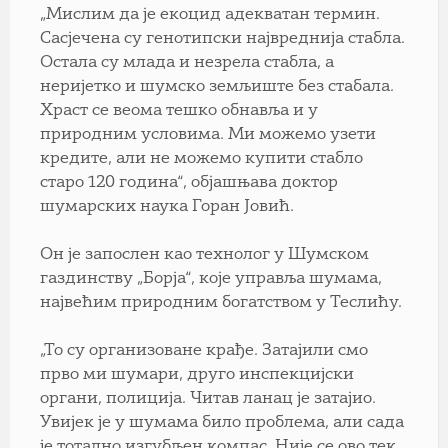
„Мислим да је екоцид адекватан термин.
Сасјечена су генотипски највреднија стабла.
Остала су млада и незрела стабла, а
неријетко и шумско земљиште без стабала.
Храст се веома тешко обнавља и у
природним условима. Ми можемо узети
кредите, али не можемо купити стабло
старо 120 година“, објашњава доктор
шумарских наука Горан Јовић.
Он је запослен као технолог у Шумском
газдинству „Борја“, које управља шумама,
највећим природним богатством у Теслићу.
„То су организоване крађе. Затајили смо
прво ми шумари, друго инспекцијски
органи, полиција. Читав ланац је затајио.
Увијек је у шумама било проблема, али сада
је тотално изгубљен компас. Није се ово тек