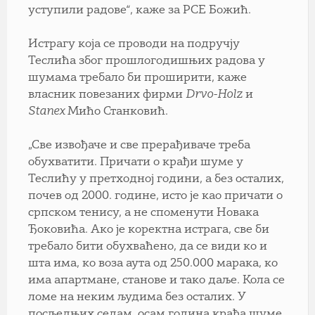
уступили радове“, каже за РСЕ Божић.
Истрагу која се проводи на подручју
Теслића због прошлогодишњих радова у
шумама требало би проширити, каже
власник повезаних фирми
Drvo-Holz
и
Stanex
Мићо Станковић.
„Све извођаче и све прерађиваче треба
обухватити. Причати о крађи шуме у
Теслићу у претходној години, а без осталих,
почев од 2000. године, исто је као причати о
српском тенису, а не споменути Новака
Ђоковића. Ако је коректна истрага, све би
требало бити обухваћено, да се види ко и
шта има, ко воза аута од 250.000 марака, ко
има апартмане, станове и тако даље. Кола се
ломе на неким људима без осталих. У
посљедњих седам, осам година крађа шуме