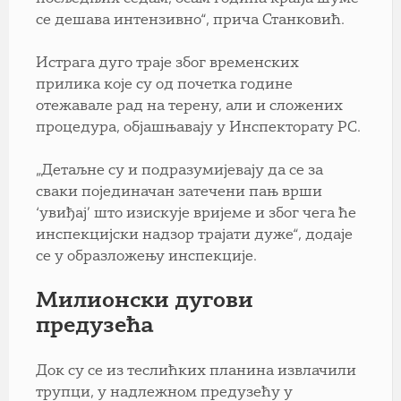
се дешава интензивно“, прича Станковић.
Истрага дуго траје због временских
прилика које су од почетка године
отежавале рад на терену, али и сложених
процедура, објашњавају у Инспекторату РС.
„Детаљне су и подразумијевају да се за
сваки појединачан затечени пањ врши
‘увиђај’ што изискује вријеме и због чега ће
инспекцијски надзор трајати дуже“, додаје
се у образложењу инспекције.
Милионски дугови
предузећа
Док су се из теслићких планина извлачили
трупци, у надлежном предузећу у