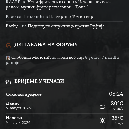
RAARR
на
Нови фризерски салон у Чечави почео са
радом, мушки фризерски салон ,, Ђоле “
Радован Николић
на
На Укрини Томин вир
Barby...
на
Подигнута оптужница против Руфија
ДЕШАВАЊА НА ФОРУМУ
Слободан Милетић
на
Нови веб сајт
8 years, 7 months
раније
ВРИЈЕМЕ У ЧЕЧАВИ
08:24
Локално вријеме
20°C
Данас
8. август 2026.
0 m/s
35°C
Недеља
9. август 2026.
2 m/s