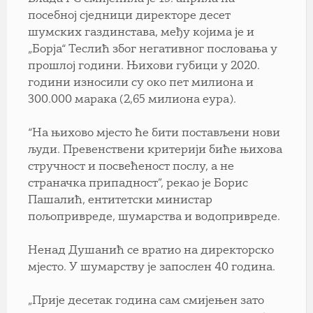
посебној сједници директоре десет
шумских газдинстава, међу којима је и
„Борја“ Теслић због негативног пословања у
прошлој години. Њихови губици у 2020.
години износили су око пет милиона и
300.000 марака (2,65 милиона еура).
“На њихово мјесто ће бити постављени нови
људи. Превенствени критерији биће њихова
стручност и посвећеност послу, а не
страначка припадност”, рекао је Борис
Пашалић, ентитетски министар
пољопривреде, шумарства и водопривреде.
Ненад Душанић се вратио на директорско
мјесто. У шумарству је запослен 40 година.
„Прије десетак година сам смијењен зато