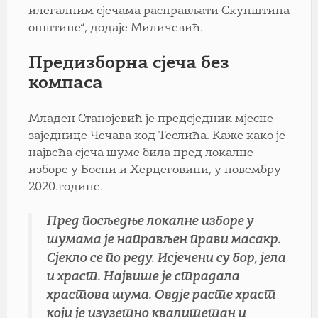
илегалним сјечама расправљати Скупштина
општине“, додаје Миличевић.
Предизборна сјеча без
компаса
Младен Станојевић је предсједник мјесне
заједнице Чечава код Теслића. Каже како је
највећа сјеча шуме била пред локалне
изборе у Босни и Херцеговини, у новембру
2020.године.
Пред посљедње локалне изборе у
шумама је направљен прави масакр.
Сјекло се по реду. Исјечени су бор, јела
и храст. Највише је страдала
храстова шума. Овдје расте храст
који је изузетно квалитетан и