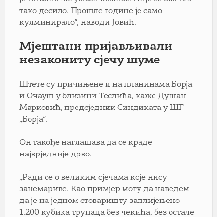
тако десило. Прошле године је само
кулминирало“, наводи Јовић.
Мјештани пријављивали
незакониту сјечу шуме
Штете су причињене и на планинама Борја
и Очауш у близини Теслића, каже Душан
Марковић, предсједник Синдиката у ШГ
„Борја“.
Он такође наглашава да се краде
најврједније дрво.
„Ради се о великим сјечама које нису
занемариве. Као примјер могу да наведем
да је на једном стоваришту заплијењено
1.200 кубика трупаца без чекића, без остале