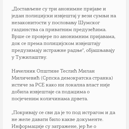
„Достављене су три анонимне пријаве и
један полицијски извјештај у вези сумњи на
незаконитости у пословању Шумског
газдинства са приватним предузећима.
Врше се провјере по анонимним пријавама,
док се према полицијском извјештају
предузимају истражне радње“, објашњавају
у Тужилаштву.
Начелник Општине Теслић Милан
Миличевић (Српска демократска странка)
истиче за РСЕ како ни локална власт није
добила извјештаје са подацима о
посјеченим количинама дрвета.
„Покривају се сви да је то под истрагом и да
не желе давати било какве документе.
Информације су затражене, јер ће о