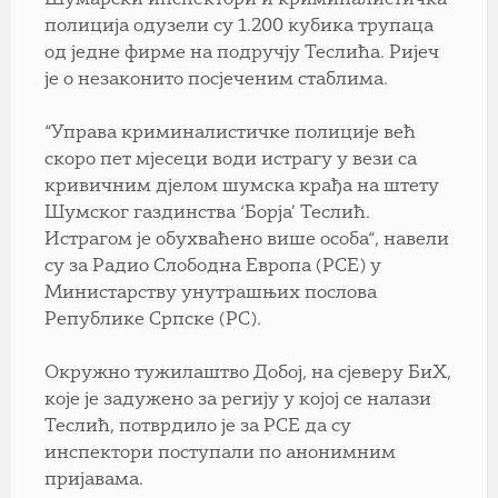
Шумарски инспектори и криминалистичка
полиција одузели су 1.200 кубика трупаца
од једне фирме на подручју Теслића. Ријеч
је о незаконито посјеченим стаблима.
“Управа криминалистичке полиције већ
скоро пет мјесеци води истрагу у вези са
кривичним дјелом шумска крађа на штету
Шумског газдинства ‘Борја’ Теслић.
Истрагом је обухваћено више особа“, навели
су за Радио Слободна Европа (РСЕ) у
Министарству унутрашњих послова
Републике Српске (РС).
Окружно тужилаштво Добој, на сјеверу БиХ,
које је задужено за регију у којој се налази
Теслић, потврдило је за РСЕ да су
инспектори поступали по анонимним
пријавама.