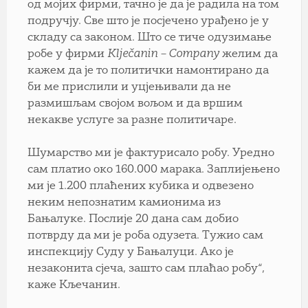
од мојих фирми, тачно је да је радила на том
подручју. Све што је посјечено урађено је у
складу са законом. Што се тиче одузимање
робе у фирми
Klječanin – Company
желим да
кажем да је то политички намонтирано да
би ме прислили и уцјењивали да не
размишљам својом вољом и да вршим
некакве услуге за разне политичаре.
Шумарство ми је фактурисало робу. Уредно
сам платио око 160.000 марака. Заплијењено
ми је 1.200 плаћених кубика и одвезено
неким непознатим камионима из
Бањалуке. Послије 20 дана сам добио
потврду да ми је роба одузета. Тужио сам
инспекцију Суду у Бањалуци. Ако је
незаконита сјеча, зашто сам плаћао робу“,
каже Кљечанин.