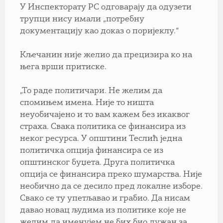
У Инспекторату РС одговарају да одузети
трупци нису имали „потребну
документацију као доказ о поријеклу.“
Кљечанин није желио да прецизира ко на
њега врши притиске.
„То раде политичари. Не желим да
спомињем имена. Није то ништа
неуобичајено и то вам кажем без икаквог
страха. Свака политика се финансира из
неког ресурса. У општини Теслић једна
политичка опција финансира се из
општинског буџета. Друга политичка
опција се финансира преко шумарства. Није
необично да се десило пред локалне изборе.
Свако се ту упетљавао и грабио. Да нисам
давао новац људима из политике које не
желим да именујем не бих био дужан за