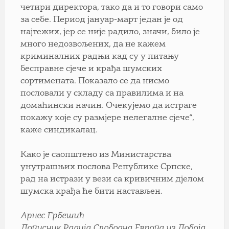
четири директора, тако да и то говори само
за себе. Период јануар-март један је од
најтежих, јер се није радило, значи, било је
много недозвољених, да не кажем
криминалних радњи кад су у питању
бесправне сјече и крађа шумских
сортимената. Показало се да нисмо
пословали у складу са правилима и на
домаћински начин. Очекујемо да истраге
покажу које су размјере нелегалне сјече“,
каже синдикалац.
Како је саопштено из Министарства
унутрашњих послова Републике Српске,
рад на истрази у вези са кривичним дјелом
шумска крађа ће бити настављен.
Арнес Грбешић
Дописник Радија Слободна Европа из Добоја.