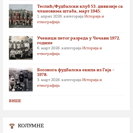
Теслић/Фудбалски клуб 53. дивизије са
члановима штаба, март 1945.
1. април 2026.
категорија
Историја и
етнографија
Ученици петог разреда у Чечави 1972.
године
6. март 2026.
категорија
Историја и
етнографија
Босонога фудбалска екипа из Гаја –
1978.
3. март 2026.
категорија
Историја и
етнографија
ВИШЕ
КОЛУМНЕ