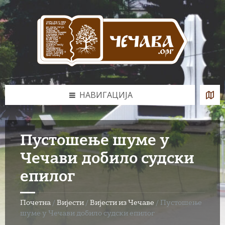
Skip
Skip
Skip
to
to
to
content
left
footer
sidebar
НАВИГАЦИЈА
Пустошење шуме у
Чечави добило судски
епилог
Почетна
/
Вијести
/
Вијести из Чечаве
/
Пустошење
шуме у Чечави добило судски епилог