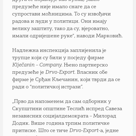
предузеће није имало снаге да се
супростави моћницима. То су извођачи
радова и људи у политици. Они имају
велику заштиту, тако да су, вјероватно,
имали одријешене руке“, наводи Марковић.
Надлежна инспекција заплијенила је
трупце који су били у посједу фирме
Klječanin – Company.
Њено партнерско
предузеће је
Drvo-Export
. Власник обе
фирме је Срђан Кљечанин, који тврди да се
ради о “политичкој истрази”.
„Прво да напоменем да сам одборник у
Скупштини општине Теслић испред Савеза
независних социјалдемократа – Милорад
Додик. Више година трпим политичке
притиске. Што се тиче
Drvo-Export
-а, једне