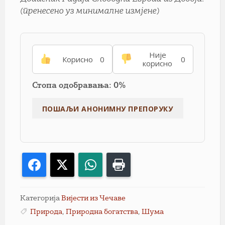
(пренесено уз минималне измјене)
Није
Корисно
0
0
корисно
Стопа одобравања: 0%
Facebook
X
WhatsApp
Print
Категорија
Вијести из Чечаве
Природа
,
Природна богатства
,
Шума