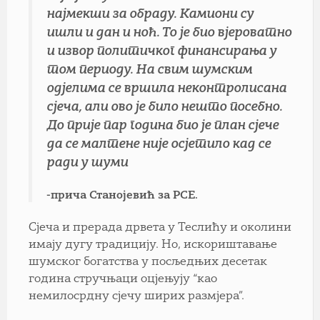
најмекши за обраду. Камиони су
ишли и дан и ноћ. То је био вјероватно
и извор политичког финансирања у
том периоду. На свим шумским
одјелима се вршила неконтролисана
сјеча, али ово је било нешто посебно.
До прије пар година био је план сјече
да се малтене није осјетило кад се
ради у шуми
-прича Станојевић за РСЕ.
Сјеча и прерада дрвета у Теслићу и околини
имају дугу традицију. Но, искориштавање
шумског богатства у посљедњих десетак
година стручњаци оцјењују “као
немилосрдну сјечу ширих размјера”.