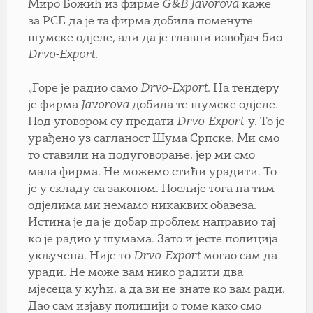
Миро Божић из фирме
G&B Javorova
каже
за РСЕ да је та фирма добила поменуте
шумске одјеле, али да је главни извођач био
Drvo-Export
.
„Горе је радио само
Drvo-Export
. На тендеру
је фирма
Javorova
добила те шумске одјеле.
Под уговором су предати
Drvo-Export
-у. То је
урађено уз сагланост Шума Српске. Ми смо
то ставили на подуговорање, јер ми смо
мала фирма. Не можемо стићи урадити. То
је у складу са законом. Послије тога на тим
одјелима ми немамо никаквих обавеза.
Истина је да је добар проблем направио тај
ко је радио у шумама. Зато и јесте полиција
укључена. Није то
Drvo-Export
могао сам да
уради. Не може вам нико радити два
мјесеца у кући, а да ви не знате ко вам ради.
Дао сам изјаву полицији о томе како смо