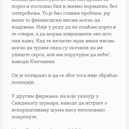
порез и пословао бих и живио нормално, без
оптерећења. То је био главни проблем, јер
више то финансијски нисам могао да
издржим. Није у реду да не плаћам порез и
те ствари, а да морам извршавати оно што
они кажу. Кад те нечасне људе више нисам
могао да трпим онда су скочили да ме
униште скроз, али им поручујем да неће“,
наводи Кљечанин.
Он је потврдио и да се због тога није обраћао
полицији.
У другим фирмама, на које указују у
Синдикату шумара, наводе да истраге о
искориштавању шума нису неосновано
покренуте.