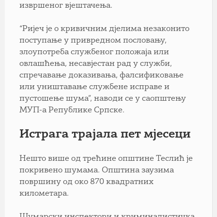
извршеног вјештачења.
“Ријеч је о кривичним дјелима незаконито
поступање у привредном пословању,
злоупотреба службеног положаја или
овлашћења, несавјестан рад у служби,
спречавање доказивања, фалсификовање
или уништавање службене исправе и
пустошење шума”, наводи се у саопштењу
МУП-а Републике Српске.
Истрага трајала пет мјесеци
Нешто више од трећине општине Теслић је
покривено шумама. Општина заузима
површину од око 870 квадратних
километара.