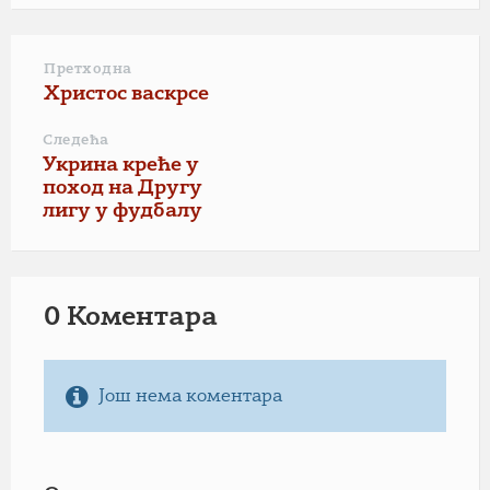
Претходна
Христос васкрсе
Следећа
Укрина креће у
поход на Другу
лигу у фудбалу
0 Коментарa
Још нема коментара