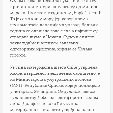
Седам особа из Теслића сумњичи се да су
причинили материјалну штету од милион
марака Шумском газдинству „Борја“ Теслић.
То је само кап у мору јер хорор према
шумама траје деценијама уназад. Задњих
година се одвијала гола сјеча а највише су
страдале шуме у Чечави. Судски епилог
захваљујући и великом залагању
одговорних мјештана, којима се Чечава
поноси.
Укупна материјална штета биће утврђена
након извршеног вјештачења, саопштено је
из Министарства унутрашњих послова
(МУП) Републике Српске, које је поднијело
у четвртак, 29. априла, Окружном јавном
тужилаштву Добој извјештај против седам
лица. Додаје се и како ће укупна
материјална штета бити утврђена након