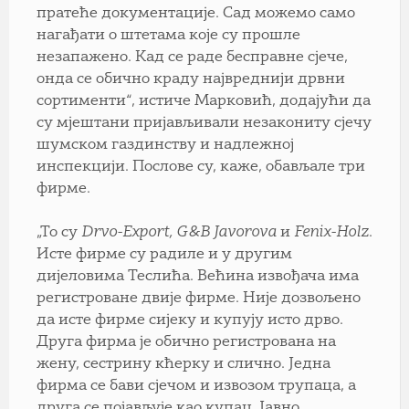
пратеће документације. Сад можемо само
нагађати о штетама које су прошле
незапажено. Кад се раде бесправне сјече,
онда се обично краду највреднији дрвни
сортименти“, истиче Марковић, додајући да
су мјештани пријављивали незакониту сјечу
шумском газдинству и надлежној
инспекцији. Послове су, каже, обављале три
фирме.
„То су
Drvo-Export, G&B Javorova
и
Fenix-Holz
.
Исте фирме су радиле и у другим
дијеловима Теслића. Већина извођача има
регистроване двије фирме. Није дозвољено
да исте фирме сијеку и купују исто дрво.
Друга фирма је обично регистрована на
жену, сестрину кћерку и слично. Једна
фирма се бави сјечом и извозом трупаца, а
друга се појављује као купац. Јавно