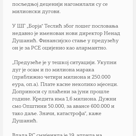
посљедњој деценији нагомилали су се
милионски дугови.
У ШГ „Борја“ Теслић због лошег пословања
недавно је именован нови директор Ненад
Душанић. Финансијско стање у предузећу
он је за РСЕ оцијенио као алармантно.
„Предузеће је у тешкој ситуацији. Укупни
дуг је осам и по милиона марака
(приближно четири милиона и 250.000
еура, оп.а). Плате касне неколико мјесеци.
Доприноси су плаћени за јуни прошле
године. Кредита има 1,6 милиона. Дужни
смо Општини 50.000, за авансе 600.000 и
тако даље. Значи, катастрофа“, каже
Душанић.
Влада РС смијенила је 19. априла на