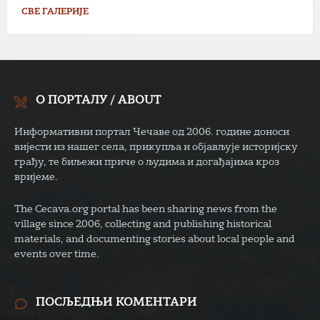
СВЕ ГАЛЕРИЈЕ
О ПОРТАЛУ / ABOUT
Информативни портал Чечаве од 2006. године доноси
вијести из нашег села, прикупља и објављује историјску
грађу, те биљежи приче о људима и догађајима кроз
вријеме.
The Cecava.org portal has been sharing news from the
village since 2006, collecting and publishing historical
materials, and documenting stories about local people and
events over time.
ПОСЉЕДЊИ КОМЕНТАРИ