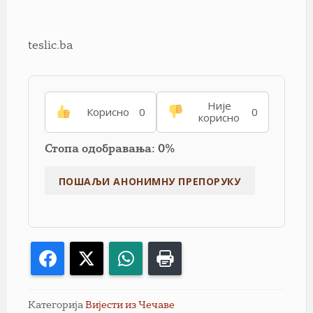
teslic.ba
Није
Корисно
0
0
корисно
Стопа одобравања: 0%
Facebook
X
WhatsApp
Print
Категорија
Вијести из Чечаве