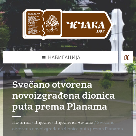
Skip
Skip
Skip
to
to
to
content
left
footer
sidebar
НАВИГАЦИЈА
Svečano otvorena
novoizgrađena dionica
puta prema Planama
Почетна
/
Вијести
/
Вијести из Чечаве
/
Svečano
otvorena novoizgrađena dionica puta prema Planama