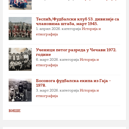
Теслић/Фудбалски клуб 53. дивизије са
члановима штаба, март 1945.
1. април 2026.
категорија
Историја и
етнографија
Ученици петог разреда у Чечави 1972.
године
6. март 2026.
категорија
Историја и
етнографија
Босонога фудбалска екипа из Гаја –
1978.
3. март 2026.
категорија
Историја и
етнографија
ВИШЕ