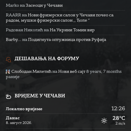
Marko
на
Засеоци у Чечави
RAARR
на
Нови фризерски салон у Чечави почео са
радом, мушки фризерски салон ,, Ђоле “
Радован Николић
на
На Укрини Томин вир
Barby...
на
Подигнута оптужница против Руфија
ДЕШАВАЊА НА ФОРУМУ
Слободан Милетић
на
Нови веб сајт
8 years, 7 months
раније
ВРИЈЕМЕ У ЧЕЧАВИ
12:26
Локално вријеме
28°C
Данас
8. август 2026.
2 m/s