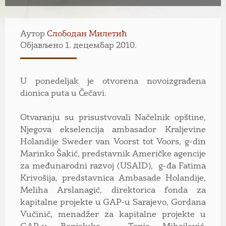
Аутор
Слободан Милетић
Објављено 1. децембар 2010.
U ponedeljak je otvorena novoizgrađena
dionica puta u Čečavi.
Otvaranju su prisustvovali Načelnik opštine,
Njegova ekselencija ambasador Kraljevine
Holandije Sweder van Voorst tot Voors, g-din
Marinko Šakić, predstavnik Američke agencije
za međunarodni razvoj (USAID), g-đa Fatima
Krivošija, predstavnica Ambasade Holandije,
Meliha Arslanagić, direktorica fonda za
kapitalne projekte u GAP-u Sarajevo, Gordana
Vučinić, menadžer za kapitalne projekte u