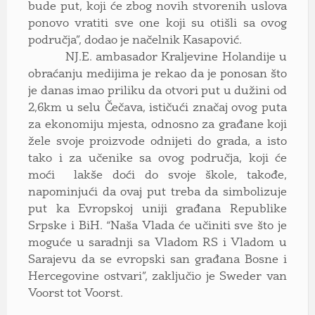
bude put, koji će zbog novih stvorenih uslova
ponovo vratiti sve one koji su otišli sa ovog
područja”, dodao je načelnik Kasapović.
NJ.E. ambasador Kraljevine Holandije u
obraćanju medijima je rekao da je ponosan što
je danas imao priliku da otvori put u dužini od
2,6km u selu Čečava, ističući značaj ovog puta
za ekonomiju mjesta, odnosno za građane koji
žele svoje proizvode odnijeti do grada, a isto
tako i za učenike sa ovog područja, koji će
moći lakše doći do svoje škole, takođe,
napominjući da ovaj put treba da simbolizuje
put ka Evropskoj uniji građana Republike
Srpske i BiH. “Naša Vlada će učiniti sve što je
moguće u saradnji sa Vladom RS i Vladom u
Sarajevu da se evropski san građana Bosne i
Hercegovine ostvari”, zaključio je Sweder van
Voorst tot Voorst.