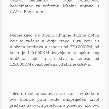
GAP-u Banjaluka, Tanja Mihajlović,
koordinator za reformu lokalne uprave u
GAP-u Banjaluka.
Naime riječ je o dionici ukupne dužine 2,6km
koja je rađena u dvije etape, i za koju su
uložena sredstva u iznosu od 270.000KM, od
kojih je 145.000KM izdvojeno iz opštinskog
budžeta, dok su sredstva u iznosu od
125.000KM obezbijeđena od strane GAP-a.
“Biće mi veliko zadovoljstvo ako završetkom
ove dionice puta bude unaprijeđen život
građana na ovom prostoru, a posebno, ako ovo