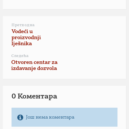
Претходна
Vodeći u
proizvodnji
lješnika
Следећа
Otvoren centar za
izdavanje dozvola
0 Коментарa
Још нема коментара