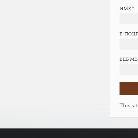
ИМЕ
*
Е-ПОШ
ВЕБ М
This si