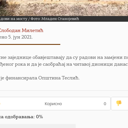
дови на мосту / Фото: Младен Станојевић
Слободан Милетић
но 5. јун 2021.
сне заједнице обавјештавају да су радови на замјени 
ђеног рока и да је саобраћај на читавој дионици данас
 је финансирала Општина Теслић.
Корисно
0
па одобравања: 0%