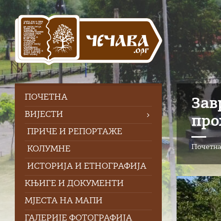
Skip
Skip
Skip
to
to
to
content
left
footer
sidebar
ПOЧЕТНА
Зав
ВИЈЕСТИ
про
ПРИЧЕ И РЕПОРТАЖЕ
Почетн
КОЛУМНЕ
ИСТОРИЈА И ЕТНОГРАФИЈА
КЊИГЕ И ДОКУМЕНТИ
МЈЕСТА НА МАПИ
ГАЛЕРИЈЕ ФОТОГРАФИЈА