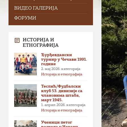
ВИДЕО ГАЛЕРИЈА
ФОРУМИ
ИСТОРИЈА И
ЕТНОГРАФИЈА
Ђурђевдански
турнир у Чечави 1991.
године
2. мај 2026.
категорија
Историја и етнографија
Теслић/Фудбалски
клуб 53. дивизије са
члановима штаба,
март 1945.
1. април 2026.
категорија
Историја и етнографија
Ученици петог
разреда у Чечави