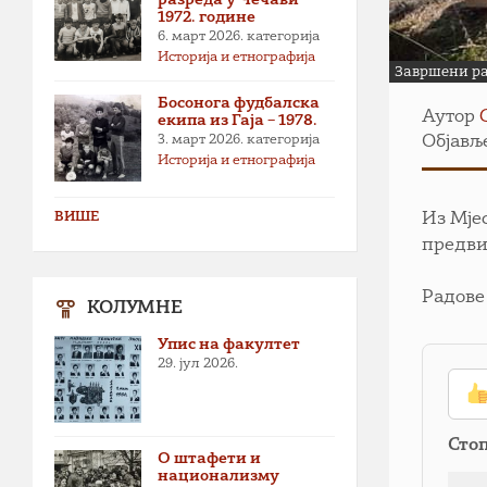
1972. године
6. март 2026.
категорија
Историја и етнографија
Завршени ра
Босонога фудбалска
Аутор
екипа из Гаја – 1978.
3. март 2026.
категорија
Објавље
Историја и етнографија
ВИШЕ
Из Мје
предви
Радове
КОЛУМНЕ
Упис на факултет
29. јул 2026.
Сто
О штафети и
национализму