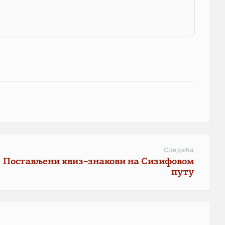
Следећа
Постављени квиз–знакови на Сизифовом
путу