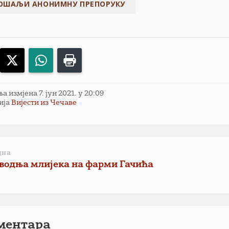
acebook
X
WhatsApp
Print
 измјена 7. јун 2021. у 20:09
ија
Вијести из Чечаве
дна
водња млијека на фарми Гачића
ментарa