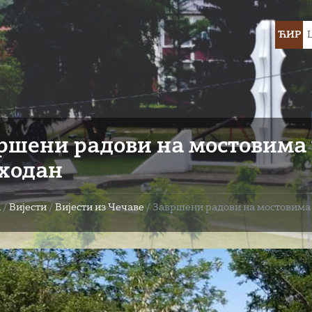
Choose
ЋИР
languag
ршени радови на мостовима 
ходан
а
/
Вијести
/
Вијести из Чечаве
/
Завршени радови на мостовима 