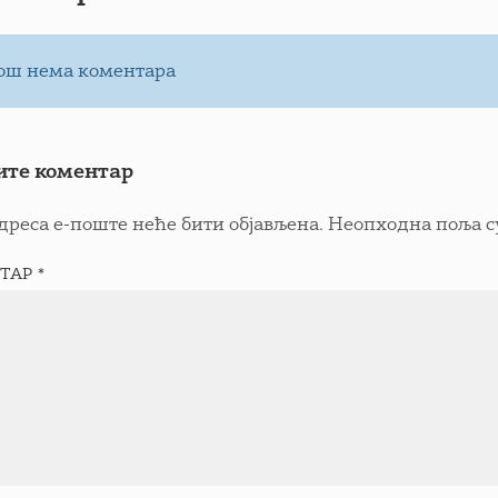
ош нема коментара
ите коментар
дреса е-поште неће бити објављена.
Неопходна поља с
ТАР
*