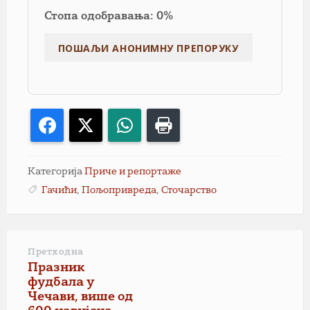
Стопа одобравања: 0%
Facebook
X
WhatsApp
Print
Категорија
Приче и репортаже
Гачићи
,
Пољопривреда
,
Сточарство
Претходна
Празник
фудбала у
Чечави, више од