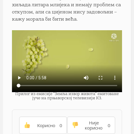
хиљада литара млијека и немају проблем са
откупом, али са цијеном нису задовољни –
кажу морала би бити већа.
Прилог из емисије ”Земља извор живота” емитоване
јуче на прњаворској телевизији К3.
Није
Корисно
0
0
корисно