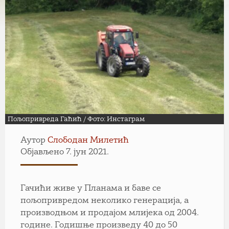
Пољопривреда Гаћић / Фото: Инстаграм
Аутор
Слободан Милетић
Објављено 7. јун 2021.
Гачићи живе у Планама и баве се
пољопривредом неколико генерација, а
производњом и продајом млијека од 2004.
године. Годишње произведу 40 до 50