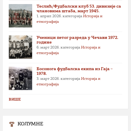
Теслић/Фудбалски клуб 53. дивизије са
члановима штаба, март 1945.
1. април 2026.
категорија
Историја и
етнографија
Ученици петог разреда у Чечави 1972.
године
6. март 2026.
категорија
Историја и
етнографија
Босонога фудбалска екипа из Гаја –
1978.
3. март 2026.
категорија
Историја и
етнографија
ВИШЕ
КОЛУМНЕ