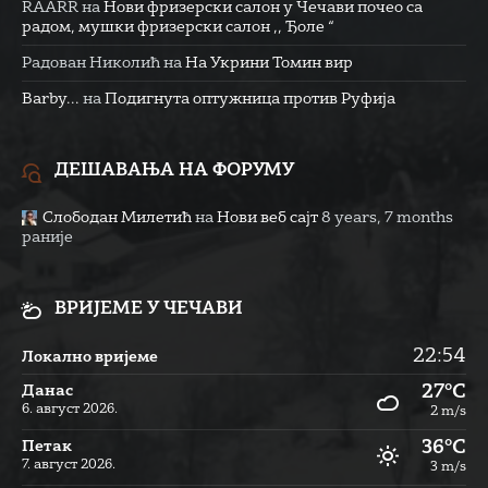
RAARR
на
Нови фризерски салон у Чечави почео са
радом, мушки фризерски салон ,, Ђоле “
Радован Николић
на
На Укрини Томин вир
Barby...
на
Подигнута оптужница против Руфија
ДЕШАВАЊА НА ФОРУМУ
Слободан Милетић
на
Нови веб сајт
8 years, 7 months
раније
ВРИЈЕМЕ У ЧЕЧАВИ
22:54
Локално вријеме
27°C
Данас
6. август 2026.
2 m/s
36°C
Петак
7. август 2026.
3 m/s