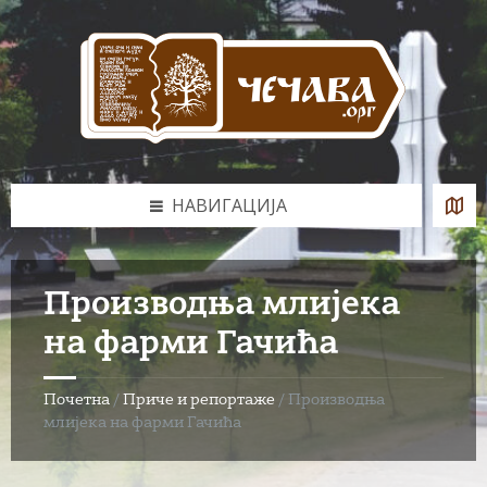
Skip
Skip
Skip
to
to
to
content
left
footer
sidebar
НАВИГАЦИЈА
Производња млијека
на фарми Гачића
Почетна
/
Приче и репортаже
/
Производња
млијека на фарми Гачића