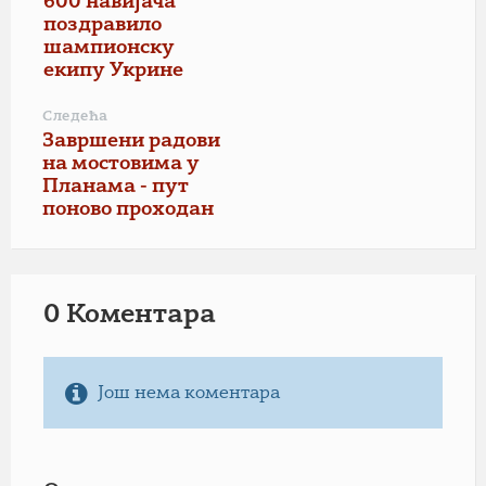
600 навијача
поздравило
шампионску
екипу Укрине
Следећа
Завршени радови
на мостовима у
Планама - пут
поново проходан
0 Коментарa
Још нема коментара