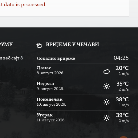
data is processed.
РУМУ
ВРИЈЕМЕ У ЧЕЧАВИ
04:25
 веб сајт
8
Локално вријеме
20°C
Данас
8. август 2026.
1 m/s
35°C
Недеља
9. август 2026.
2 m/s
38°C
Понедељак
10. август 2026.
1 m/s
39°C
Уторак
11. август 2026.
2 m/s