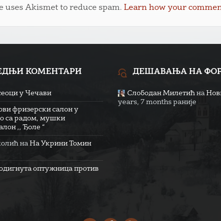
te uses Akismet to reduce spam.
Learn how your comment 
ЕДЊИ КОМЕНТАРИ
ДЕШАВАЊА НА ФО
сеоци у Чечави
Слободан Милетић
на
Нови
years, 7 months раније
ови фризерски салон у
о са радом, мушки
лон ,, Ђоле “
колић
на
На Укрини Томин
одигнута оптужница против