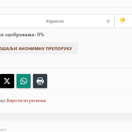
Корисно
0
па одобравања: 0%
acebook
X
WhatsApp
Print
ија
Вијести из региона
дна