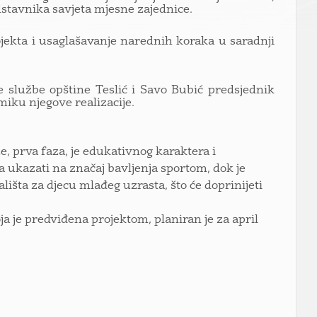
stavnika savjeta mjesne zajednice.
jekta i usaglašavanje narednih koraka u saradnji
e službe opštine Teslić i Savo Bubić predsjednik
miku njegove realizacije.
ze, prva faza, je edukativnog karaktera i
 ukazati na značaj bavljenja sportom, dok je
lišta za djecu mlađeg uzrasta, što će doprinijeti
a je predviđena projektom, planiran je za april