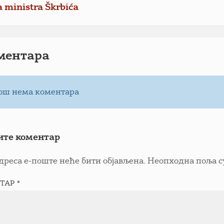
a ministra Škrbića
ментарa
ош нема коментара
ите коментар
дреса е-поште неће бити објављена.
Неопходна поља с
ТАР
*