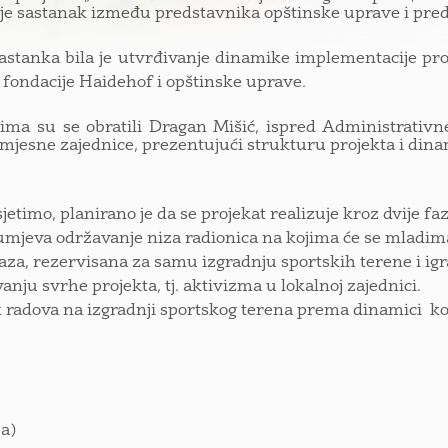
je sastanak između predstavnika opštinske uprave i pred
stanka bila je utvrđivanje dinamike implementacije pro
, fondacije Haidehof i opštinske uprave.
ima su se obratili Dragan Mišić, ispred Administrativn
 mjesne zajednice, prezentujući strukturu projekta i dina
jetimo, planirano je da se projekat realizuje kroz dvije fa
mjeva održavanje niza radionica na kojima će se mladima
aza, rezervisana za samu izgradnju sportskih terene i igra
vanju svrhe projekta, tj. aktivizma u lokalnoj zajednici.
 radova na izgradnji sportskog terena prema dinamici koj
ba)