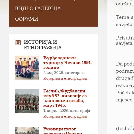
održan 
ВИДЕО ГАЛЕРИЈА
Tema sa
ФОРУМИ
savjeta
Prisutn
ИСТОРИЈА И
savjeta
ЕТНОГРАФИЈА
Ђурђевдански
турнир у Чечави 1991.
Da pods
године
podrazu
2. мај 2026.
категорија
druga f
Историја и етнографија
ostvari
Теслић/Фудбалски
Početak
клуб 53. дивизије са
mjesec.
члановима штаба,
март 1945.
1. април 2026.
категорија
Историја и етнографија
(teslic.
Ученици петог
разреда у Чечави