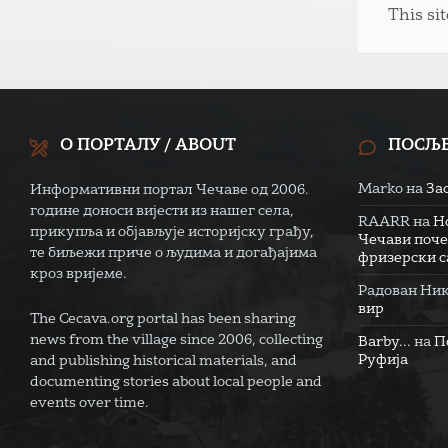
This si
О ПОРТАЛУ / ABOUT
ПОСЉ
Marko
на
За
Информативни портал Чечаве од 2006.
године доноси вијести из нашег села,
RAARR
на
Н
прикупља и објављује историјску грађу,
Чечави поче
те биљежи приче о људима и догађајима
фризерски са
кроз вријеме.
Радован Ни
вир
The Cecava.org portal has been sharing
news from the village since 2006, collecting
Barby...
на
П
Руфија
and publishing historical materials, and
documenting stories about local people and
events over time.