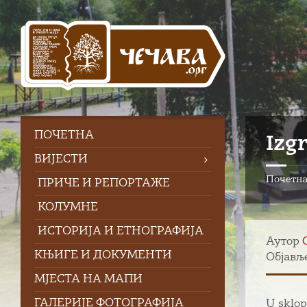
Skip
Skip
Skip
to
to
to
content
left
footer
sidebar
ПOЧЕТНА
Izg
ВИЈЕСТИ
Почетн
ПРИЧЕ И РЕПОРТАЖЕ
КОЛУМНЕ
ИСТОРИЈА И ЕТНОГРАФИЈА
Аутор
КЊИГЕ И ДОКУМЕНТИ
Објавље
МЈЕСТА НА МАПИ
ГАЛЕРИЈЕ ФОТОГРАФИЈА
U sklop