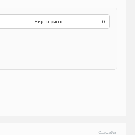
Није корисно
0
Следећа