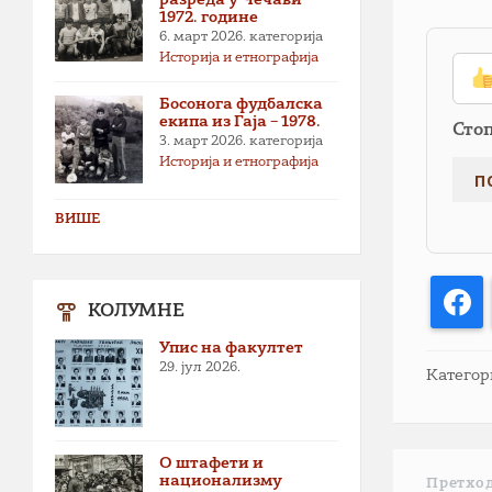
1972. године
6. март 2026.
категорија
Историја и етнографија
Босонога фудбалска
екипа из Гаја – 1978.
Сто
3. март 2026.
категорија
Историја и етнографија
ВИШЕ
F
КОЛУМНЕ
Упис на факултет
29. јул 2026.
Категор
О штафети и
национализму
Претхо