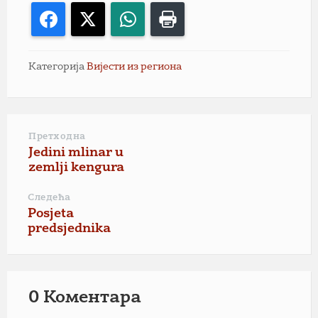
Facebook
X
WhatsApp
Print
Категорија
Вијести из региона
Претходна
Jedini mlinar u
zemlji kengura
Следећа
Posjeta
predsjednika
0 Коментарa