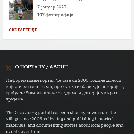
7. јануар 2025.
107 фотографија
СВЕ ГАЛЕРИЈЕ
О ПОРТАЛУ / ABOUT
Информативни портал Чечаве од 2006. године доноси
вијести из нашег села, прикупља и објављује историјску
грађу, те биљежи приче о људима и догађајима кроз
вријеме.
The Cecava.org portal has been sharing news from the
village since 2006, collecting and publishing historical
materials, and documenting stories about local people and
events over time.