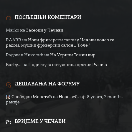
ПОСЉЕДЊИ КОМЕНТАРИ
Marko
на
Засеоци у Чечави
RAARR
на
Нови фризерски салон у Чечави почео са
радом, мушки фризерски салон ,, Ђоле “
Радован Николић
на
На Укрини Томин вир
Barby...
на
Подигнута оптужница против Руфија
ДЕШАВАЊА НА ФОРУМУ
Слободан Милетић
на
Нови веб сајт
8 years, 7 months
раније
ВРИЈЕМЕ У ЧЕЧАВИ