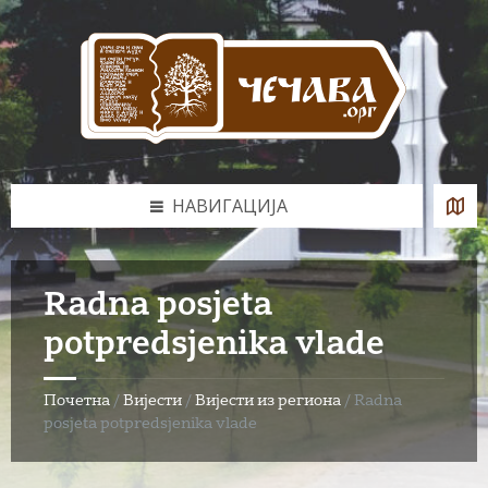
Skip
Skip
Skip
to
to
to
content
left
footer
sidebar
НАВИГАЦИЈА
Radna posjeta
potpredsjenika vlade
Почетна
/
Вијести
/
Вијести из региона
/
Radna
posjeta potpredsjenika vlade