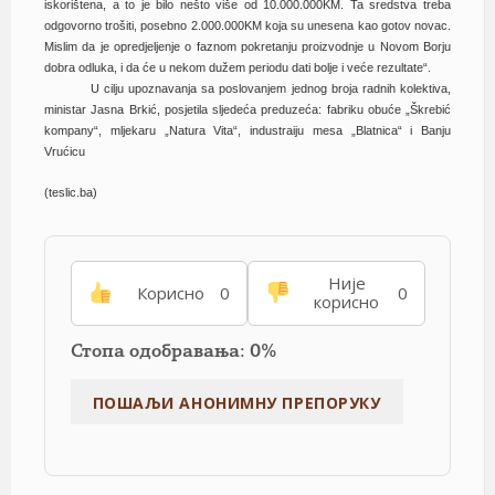
iskorištena, a to je bilo nešto više od 10.000.000KM. Ta sredstva treba
odgovorno trošiti, posebno 2.000.000KM koja su unesena kao gotov novac.
Mislim da je opredjeljenje o faznom pokretanju proizvodnje u Novom Borju
dobra odluka, i da će u nekom dužem periodu dati bolje i veće rezultate“.
U cilju upoznavanja sa poslovanjem jednog broja radnih kolektiva,
ministar Jasna Brkić, posjetila sljedeća preduzeća: fabriku obuće „Škrebić
kompany“, mljekaru „Natura Vita“, industraiju mesa „Blatnica“ i Banju
Vrućicu
(teslic.ba)
Није
Корисно
0
0
корисно
Стопа одобравања: 0%