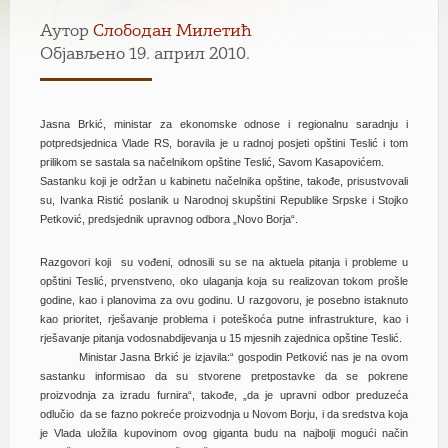
Аутор
Слободан Милетић
Објављено 19. април 2010.
J
asna Brkić, ministar za ekonomske odnose i regionalnu saradnju i
potpredsjednica Vlade RS, boravila je u radnoj posjeti opštini Teslić i tom
prilikom se sastala sa načelnikom opštine Teslić, Savom Kasapovićem.
Sastanku koji je održan u kabinetu načelnika opštine, takođe, prisustvovali
su, Ivanka Ristić poslanik u Narodnoj skupštini Republike Srpske i Stojko
Petković, predsjednik upravnog odbora „Novo Borja“.
Razgovori koji su vođeni, odnosili su se na aktuela pitanja i probleme u
opštini Teslić, prvenstveno, oko ulaganja koja su realizovan tokom prošle
godine, kao i planovima za ovu godinu. U razgovoru, je posebno istaknuto
kao prioritet, rješavanje problema i poteškoća putne infrastrukture, kao i
rješavanje pitanja vodosnabdijevanja u 15 mjesnih zajednica opštine Teslić.
Ministar Jasna Brkić je izjavila:“ gospodin Petković nas je na ovom
sastanku informisao da su stvorene pretpostavke da se pokrene
proizvodnja za izradu furnira“, takođe, „da je upravni odbor preduzeća
odlučio da se fazno pokreće proizvodnja u Novom Borju, i da sredstva koja
je Vlada uložila kupovinom ovog giganta budu na najbolji mogući način