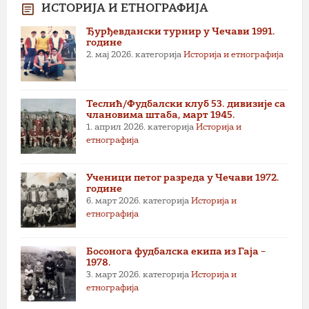
ИСТОРИЈА И ЕТНОГРАФИЈА
Ђурђевдански турнир у Чечави 1991.
године
2. мај 2026.
категорија
Историја и етнографија
Теслић/Фудбалски клуб 53. дивизије са
члановима штаба, март 1945.
1. април 2026.
категорија
Историја и
етнографија
Ученици петог разреда у Чечави 1972.
године
6. март 2026.
категорија
Историја и
етнографија
Босонога фудбалска екипа из Гаја –
1978.
3. март 2026.
категорија
Историја и
етнографија