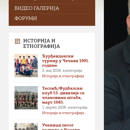
ВИДЕО ГАЛЕРИЈА
ФОРУМИ
ИСТОРИЈА И
ЕТНОГРАФИЈА
Ђурђевдански
турнир у Чечави 1991.
године
2. мај 2026.
категорија
Историја и етнографија
Теслић/Фудбалски
клуб 53. дивизије са
члановима штаба,
март 1945.
1. април 2026.
категорија
Историја и етнографија
Ученици петог
разреда у Чечави