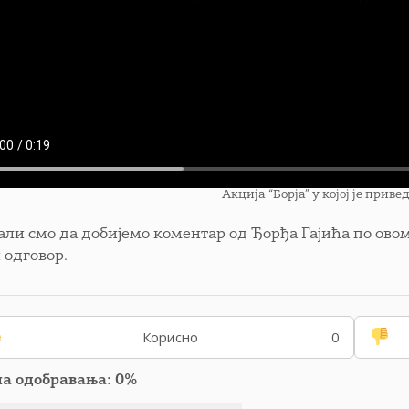
Акција “Борја” у којој је при
ли смо да добијемо коментар од Ђорђа Гајића по овом
 одговор.
Корисно
0
па одобравања: 0%