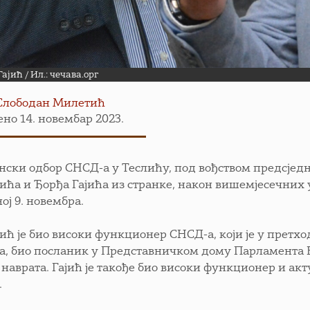
ајић / Ил.: чечава.орг
Слободан Милетић
ено 14. новембар 2023.
ски одбор СНСД-а у Теслићу, под вођством предсједн
ића и Ђорђа Гајића из странке, након вишемјесечних
ој 9. новембра.
ић је био високи функционер СНСД-а, који је у прет
а, био посланик у Представничком дому Парламента 
 наврата. Гајић је такође био високи функционер и а
.