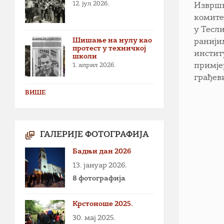
12. јул 2026.
Извршн
комите
у Тесл
Шишање на нулу као
ранији
протест у техничкој
инстит
школи
примје
1. април 2026.
грађев
ВИШЕ
ГАЛЕРИЈЕ ФОТОГРАФИЈА
Бадњи дан 2026
13. јануар 2026.
8 фотографија
Крстоноше 2025.
30. мај 2025.