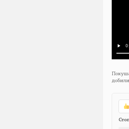
Покуша
добили
Сто