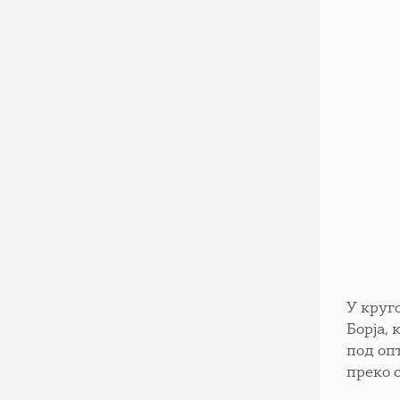
У круг
Борја,
под оп
преко 