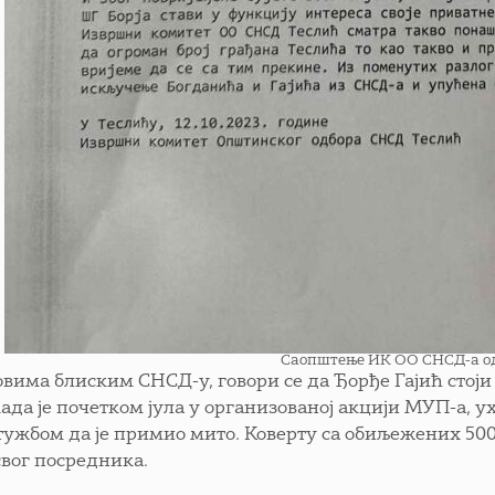
Саопштење ИК ОО СНСД-a од 
овима блиским СНСД-у, говори се да Ђорђе Гајић стој
 када је почетком јула у организованој акцији МУП-а
тужбом да је примио мито. Коверту са обиљежених 5000
свог посредника.