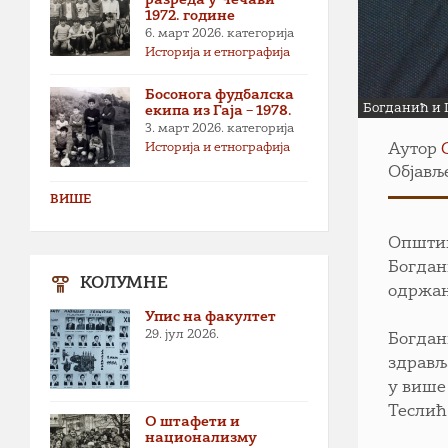
1972. године
6. март 2026.
категорија
Историја и етнографија
Босонога фудбалска
Богданић и Г
екипа из Гаја – 1978.
3. март 2026.
категорија
Историја и етнографија
Аутор
Објављ
ВИШЕ
Општин
Богдан
КОЛУМНЕ
одржан
Упис на факултет
29. јул 2026.
Богдан
здрављ
у више
Теслић
О штафети и
национализму