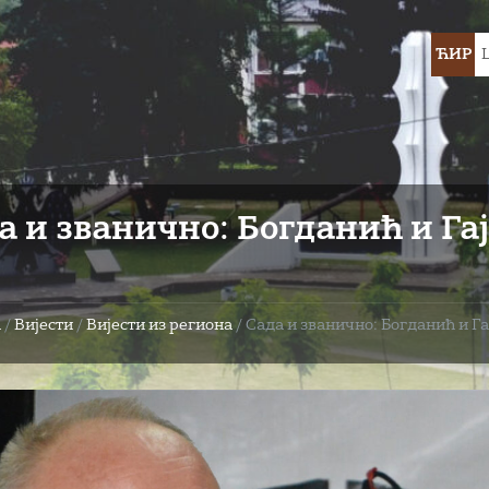
Choose
ЋИР
languag
а и званично: Богданић и Г
а
/
Вијести
/
Вијести из региона
/
Сада и званично: Богданић и Г