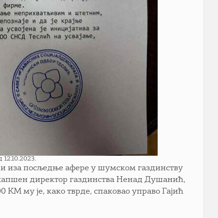
12.10.2023.
и и иза посљедње афере у шумском газдинству
, ухапшен директор газдинства Ненад Душанић,
 КМ му је, како тврде, спаковао управо Гајић