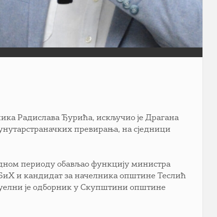
ика Радислава Ђурића, искључио је Драгана
 унутарстраначких превирања, на сједници
ходном периоду обављао функцију министра
БиХ и кандидат за начелника општине Теслић
ктуелни је одборник у Скупштини општине