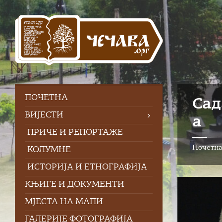
Skip
Skip
Skip
to
to
to
content
left
footer
sidebar
ПOЧЕТНА
Сад
ВИЈЕСТИ
а
ПРИЧЕ И РЕПОРТАЖЕ
Почетн
КОЛУМНЕ
ИСТОРИЈА И ЕТНОГРАФИЈА
КЊИГЕ И ДОКУМЕНТИ
МЈЕСТА НА МАПИ
ГАЛЕРИЈЕ ФОТОГРАФИЈА