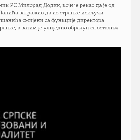
к РС Милорад Додик, који је рекао да је од
анића затражио да из странке искључи
ушанића смијени са функције директора
анке, а затим је улиједио обрачун са осталим