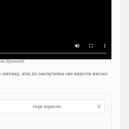
веден Душанић
 питању, али до закључења ове вијести нисмо
Није корисно
0