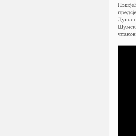
Подсје
предсј
Душани
Шумско
чланов