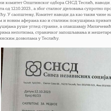
и комитет Општинског одбора СНСД Теслић, наводи д
та од 12.10.2023., а због сталног дјеловања супротн
ићу. У саопштењу, Комитет наводи да као такви чине н
м и новим аферама као и сталним покушајима приват
уцијама руше углед странке, а олакшавају Миличевићу
рима непотизма, страначког запошљавања и мешетар
инским дозволама у Теслићу.