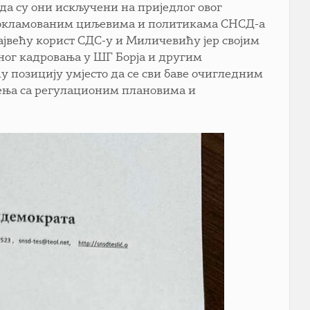
а су они искључени на приједлог овог
о прокламованим циљевима и политикама СНСД-а
ајвећу корист СДС-у и Миличевићу јер својим
ног кадровања у ШГ Борја и другим
 позицију умјесто да се сви баве очигледним
ења са регулационим плановима и