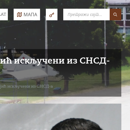
SEARCH:
МАПА
LAT
e:
ајић искључени из СНСД-
ајић искључени из СНСД-а