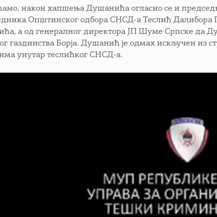
ћамо, након хапшења Душанића огласио се и председни
едника Општинског одбора СНСД-а Теслић Далибора П
ћа, а од генералног директора ЈП Шуме Српске да Д
г газдинства Борја. Душанић је одмах искључен из стр
има унутар теслићког СНСД-а.