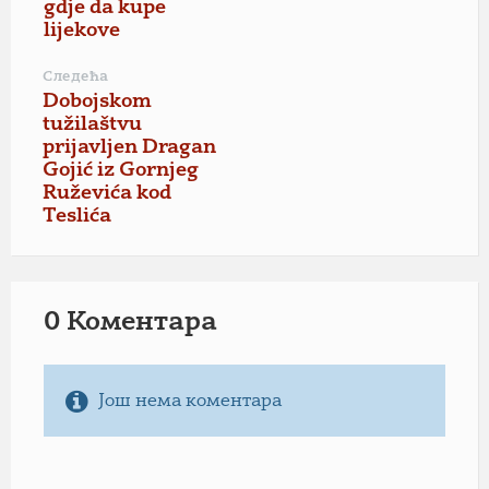
gdje da kupe
lijekove
Следећа
Dobojskom
tužilaštvu
prijavljen Dragan
Gojić iz Gornjeg
Ruževića kod
Teslića
0 Коментарa
Још нема коментара