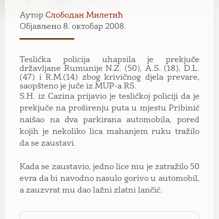
Аутор
Слободан Милетић
Објављено 8. октобар 2008.
Teslićka policija uhapsila je prekjuče
državljane Rumunije N.Z. (50), A.S. (18), D.L.
(47) i R.M.(14) zbog krivičnog djela prevare,
saopšteno je juče iz MUP-a RS.
S.H. iz Cazina prijavio je teslićkoj policiji da je
prekjuče na proširenju puta u mjestu Pribinić
naišao na dva parkirana automobila, pored
kojih je nekoliko lica mahanjem ruku tražilo
da se zaustavi.
Kada se zaustavio, jedno lice mu je zatražilo 50
evra da bi navodno nasulo gorivo u automobil,
a zauzvrat mu dao lažni zlatni lančić.