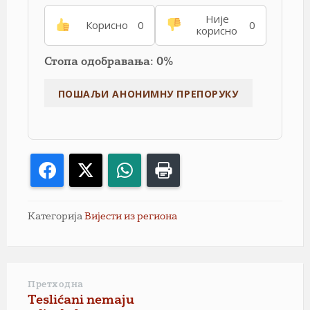
Није
Корисно
0
0
корисно
Стопа одобравања: 0%
Facebook
X
WhatsApp
Print
Категорија
Вијести из региона
Претходна
Teslićani nemaju