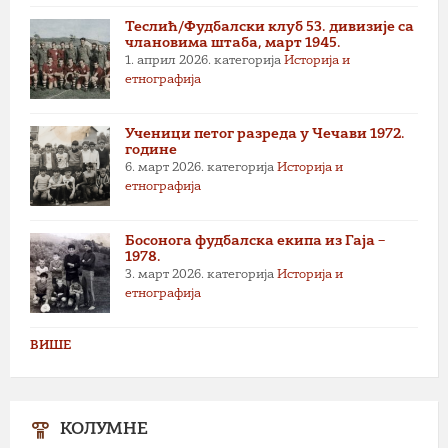
Теслић/Фудбалски клуб 53. дивизије са
члановима штаба, март 1945.
1. април 2026.
категорија
Историја и
етнографија
Ученици петог разреда у Чечави 1972.
године
6. март 2026.
категорија
Историја и
етнографија
Босонога фудбалска екипа из Гаја –
1978.
3. март 2026.
категорија
Историја и
етнографија
ВИШЕ
КОЛУМНЕ