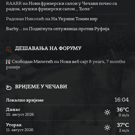
RAARR
на
Нови фризерски салон у Чечави почео са
радом, мушки фризерски салон ,, Ђоле “
Радован Николић
на
На Укрини Томин вир
Barby...
на
Подигнута оптужница против Руфија
ДЕШАВАЊА НА ФОРУМУ
Слободан Милетић
на
Нови веб сајт
8 years, 7 months
раније
ВРИЈЕМЕ У ЧЕЧАВИ
16:04
Локално вријеме
36°C
Данас
10. август 2026.
0 m/s
37°C
Уторак
11. август 2026.
2 m/s