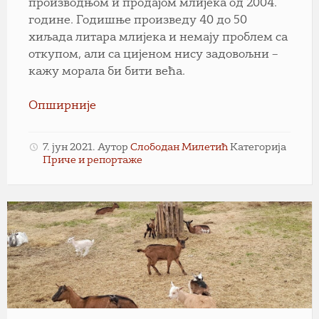
производњом и продајом млијека од 2004.
године. Годишње произведу 40 до 50
хиљада литара млијека и немају проблем са
откупом, али са цијеном нису задовољни –
кажу морала би бити већа.
Опширније
7. јун 2021.
Аутор
Слободан Милетић
Категорија
Приче и репортаже