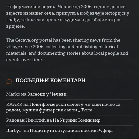
Информативни портал Чечаве од 2006. године доноси
вијести из нашег села, прикупља и објављује историјску
грађу, те биљежи приче о људима и догађајима кроз
вријеме.
The Cecava.org portal has been sharing news from the
village since 2006, collecting and publishing historical
materials, and documenting stories about local people and
events over time.
ПОСЉЕДЊИ КОМЕНТАРИ
Marko
на
Засеоци у Чечави
RAARR
на
Нови фризерски салон у Чечави почео са
радом, мушки фризерски салон ,, Ђоле “
Радован Николић
на
На Укрини Томин вир
Barby...
на
Подигнута оптужница против Руфија