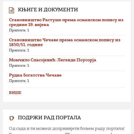
КЊИГЕ И ДОКУМЕНТИ
Становништво Растуше према османском попису из
средине 19. вијека
Прилога: 1
Становништво Чечаве према османском попису из
1850/51. године
Прилога: 1
Момчило Спасојевић: Легенде Поусорја
Прилога: 1
Рудна богатства Чечаве
Прилога: 1
ВИШЕ
ПОДРЖИ РАД ПОРТАЛА
Од сада и ти можеш допринијети бољем раду портала!