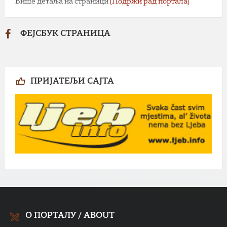
Више детаља на страници
[Подржи рад портала]
ФЕЈСБУК СТРАНИЦА
ПРИЈАТЕЉИ САЈТА
О ПОРТАЛУ / ABOUT