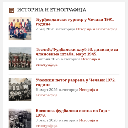
ИСТОРИЈА И ЕТНОГРАФИЈА
Ђурђевдански турнир у Чечави 1991.
године
2. мај 2026.
категорија
Историја и етнографија
Теслић/Фудбалски клуб 53. дивизије са
члановима штаба, март 1945.
1. април 2026.
категорија
Историја и
етнографија
Ученици петог разреда у Чечави 1972.
године
6. март 2026.
категорија
Историја и
етнографија
Босонога фудбалска екипа из Гаја –
1978.
3. март 2026.
категорија
Историја и
етнографија