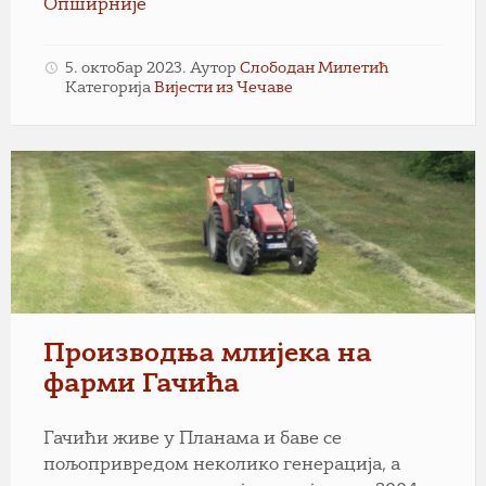
Опширније
5. октобар 2023.
Аутор
Слободан Милетић
Категорија
Вијести из Чечаве
Производња млијека на
фарми Гачића
Гачићи живе у Планама и баве се
пољопривредом неколико генерација, а