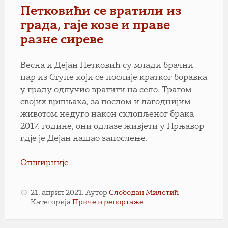
Петковићи се вратили из
града, гаје козе и праве
разне сиреве
Весна и Дејан Петковић су млади брачни
пар из Ступе који се послије кратког боравка
у граду одлучио вратити на село. Трагом
својих вршњака, за послом и лагоднијим
животом недуго након склопљеног брака
2017. године, они одлазе живјети у Прњавор
гдје је Дејан нашао запослење.
Опширније
21. април 2021.
Аутор
Слободан Милетић
Категорија
Приче и репортаже