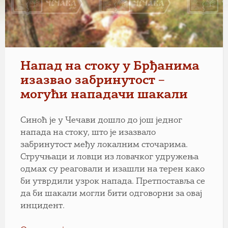
Напад на стоку у Брђанима
изазвао забринутост –
могући нападачи шакали
Синоћ је у Чечави дошло до још једног
напада на стоку, што је изазвало
забринутост међу локалним сточарима.
Стручњаци и ловци из ловачког удружења
одмах су реаговали и изашли на терен како
би утврдили узрок напада. Претпоставља се
да би шакали могли бити одговорни за овај
инцидент.