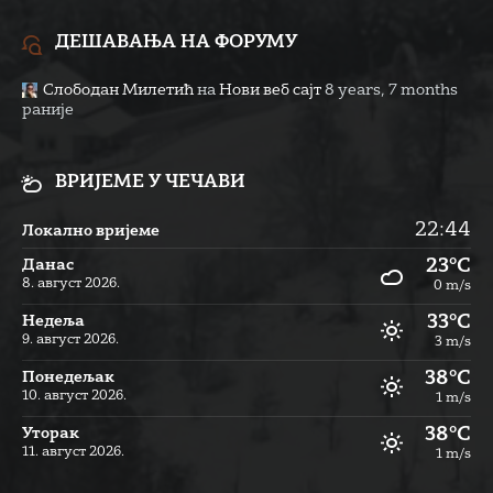
ДЕШАВАЊА НА ФОРУМУ
Слободан Милетић
на
Нови веб сајт
8 years, 7 months
раније
ВРИЈЕМЕ У ЧЕЧАВИ
22:44
Локално вријеме
23°C
Данас
8. август 2026.
0 m/s
33°C
Недеља
9. август 2026.
3 m/s
38°C
Понедељак
10. август 2026.
1 m/s
38°C
Уторак
11. август 2026.
1 m/s