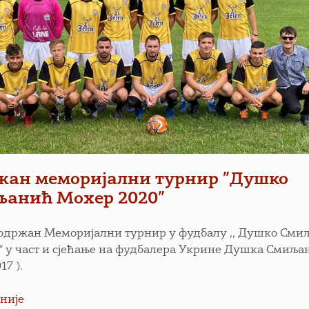
жан меморијални турнир ”Душко
љанић Мохер 2020”
е одржан Меморијални турнир у фудбалу ,, Душко См
“ у част и сјећање на фудбалера Укрине Душка Смиља
17 ).
није