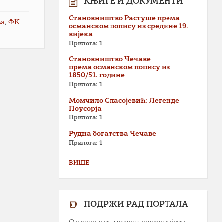
КЊИГЕ И ДОКУМЕНТИ
Становништво Растуше према
ња
,
ФК
османском попису из средине 19.
вијека
Прилога: 1
Становништво Чечаве
према османском попису из
1850/51. године
Прилога: 1
Момчило Спасојевић: Легенде
Поусорја
Прилога: 1
Рудна богатства Чечаве
Прилога: 1
ВИШЕ
ПОДРЖИ РАД ПОРТАЛА
Од сада и ти можеш допринијети