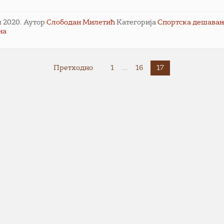
ул 2020.
Аутор
Слободан Милетић
Категорија
Спортска дешава
на
ција
Претходно
1
…
16
17
а