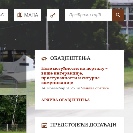
SEARCH:
МАПА
LAT
e:
ОБАВЈЕШТЕЊА
Нове могућности на порталу –
више интеракције,
приступачности и сигурне
комуникације
14. новембар 2025.
in
Чечава.орг тим
АРХИВА ОБАВЈЕШТЕЊА
ПРЕДСТОЈЕЋИ ДОГАЂАЈИ