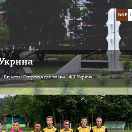
Choose
ЋИР
languag
Укрина
а
/
Вијести
/
Спортска дешавања
/
ФК Укрина
/
Страна 17