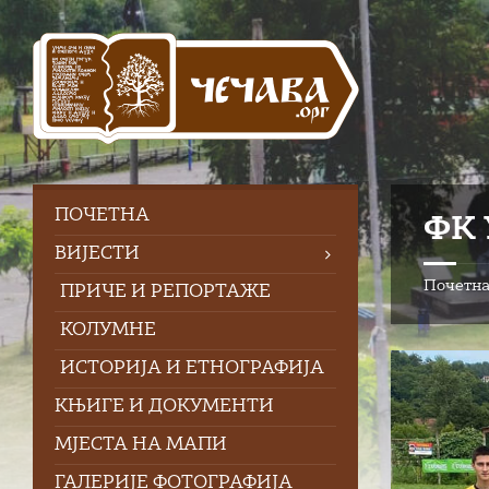
Skip
Skip
Skip
Skip
to
to
to
to
content
left
right
footer
sidebar
sidebar
ПOЧЕТНА
ФК 
ВИЈЕСТИ
Почетн
ПРИЧЕ И РЕПОРТАЖЕ
КОЛУМНЕ
ИСТОРИЈА И ЕТНОГРАФИЈА
КЊИГЕ И ДОКУМЕНТИ
МЈЕСТА НА МАПИ
ГАЛЕРИЈЕ ФОТОГРАФИЈА