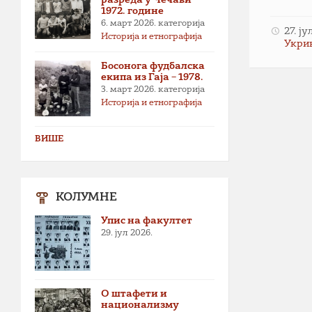
1972. године
6. март 2026.
категорија
27. ј
Историја и етнографија
Укри
Босонога фудбалска
екипа из Гаја – 1978.
Пагина
3. март 2026.
категорија
Историја и етнографија
чланак
ВИШЕ
КОЛУМНЕ
Упис на факултет
29. јул 2026.
О штафети и
национализму