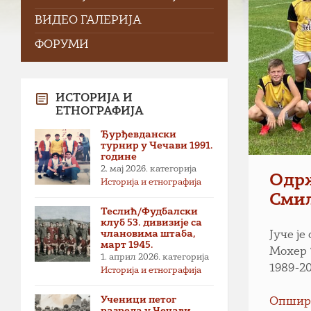
ВИДЕО ГАЛЕРИЈА
ФОРУМИ
ИСТОРИЈА И
ЕТНОГРАФИЈА
Ђурђевдански
турнир у Чечави 1991.
године
2. мај 2026.
категорија
Одр
Историја и етнографија
Сми
Теслић/Фудбалски
клуб 53. дивизије са
члановима штаба,
Јуче ј
март 1945.
Мохер 
1. април 2026.
категорија
1989-20
Историја и етнографија
Ученици петог
Опшир
разреда у Чечави