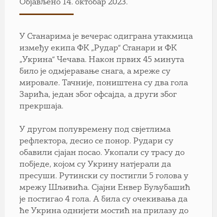
Објављено 14. октобар 2023.
У Станарима је вечерас одиграна утакмица
између екипа ФК „Рудар“ Станари и ФК
„Укрина“ Чечава. Након првих 45 минута
било је одмјеравање снага, а мреже су
мировале. Тачније, поништена су два гола
Зарића, један због офсајда, а други због
прекршаја.
У другом полувремену под свјетлима
рефлектора, десио се понор. Рудари су
обавили сјајан посао. Укопали су трасу до
побједе, којом су Укрину натјерали да
пресуши. Рутински су постигли 5
голова у
мрежу Шљивића. Сјајни Енвер Буљубашић
је постигао 4 гола. А била су очекивања да
ће Укрина однијети мостић на прилазу до