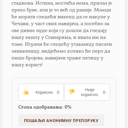
стадиона. Истина, мостића нема, прилаз је
преко брве, али је то већ од раније. Момци
ће морати следећи викенд да се иакупе у
Чечави, у част свих навијача, а посебно за
ове дивне људе који су дошли да гледају
нашу екипу у Станарима, и хвала им на
томе. Играчи ће следећу утакмицу писати
захвалницу, видјећемо колико ће перо да
пише бројева, навијачи траже петицу у
нашу корист!
Није
Корисно
0
0
корисно
Стопа одобравања: 0%