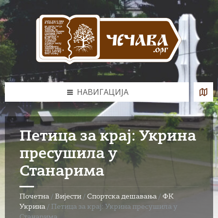
Skip
Skip
Skip
to
to
to
content
left
footer
sidebar
НАВИГАЦИЈА
Петица за крај: Укрина
пресушила у
Станарима
Почетна
/
Вијести
/
Спортска дешавања
/
ФК
Укрина
/
Петица за крај: Укрина пресушила у
Станарима