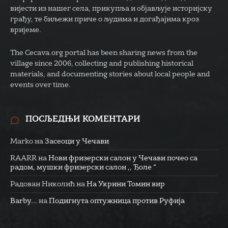
вијести из нашег села, прикупља и објављује историјску
грађу, те биљежи приче о људима и догађајима кроз
вријеме.
The Cecava.org portal has been sharing news from the
village since 2006, collecting and publishing historical
materials, and documenting stories about local people and
events over time.
ПОСЉЕДЊИ КОМЕНТАРИ
Marko
на
Засеоци у Чечави
RAARR
на
Нови фризерски салон у Чечави почео са
радом, мушки фризерски салон ,, Ђоле “
Радован Николић
на
На Укрини Томин вир
Barby...
на
Подигнута оптужница против Руфија