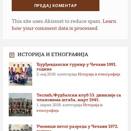
This site uses Akismet to reduce spam.
Learn
how your comment data is processed.
ИСТОРИЈА И ЕТНОГРАФИЈА
Ђурђевдански турнир у Чечави 1991.
године
2. мај 2026.
категорија
Историја и етнографија
Теслић/Фудбалски клуб 53. дивизије са
члановима штаба, март 1945.
1. април 2026.
категорија
Историја и
етнографија
Ученици петог разреда у Чечави 1972.