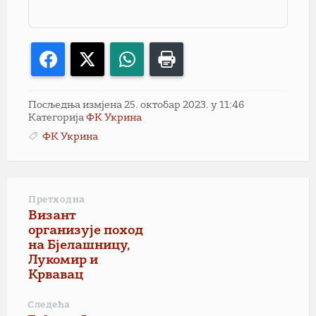
Facebook
X
WhatsApp
Print
Посљедња измјена 25. октобар 2023. у 11:46
Категорија
ФК Укрина
ФК Укрина
Претходна
Визант
организује поход
на Бјелашницу,
Лукомир и
Крвавац
Следећа