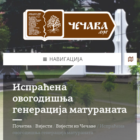
Skip
Skip
Skip
to
to
to
content
left
footer
sidebar
НАВИГАЦИЈА
Испраћена
овогодишња
генерација матураната
Почетна
/
Вијести
/
Вијести из Чечаве
/
Испраћена
овогодишња генерација матураната