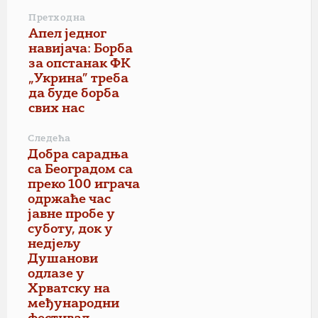
Претходна
Апел једног
навијача: Борба
за опстанак ФК
„Укрина” треба
да буде борба
свих нас
Следећа
Добра сарадња
са Београдом са
преко 100 играча
одржаће час
јавне пробе у
суботу, док у
недјељу
Душанови
одлазе у
Хрватску на
међународни