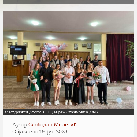
Матуранти / Фото: ОШ Јеврем Станковић / ФБ
Аутор
Слободан Милетић
Објављено 19. јун 2023.