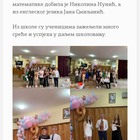
математике добила је Николина Нунић, а
из енглеског језика Јана Смиљанић.
Из школе су ученицима зажељели много
среће и успјеха у даљем школовању.