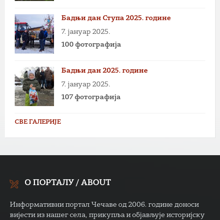
Бадњи дан Ступа 2025. године
7. јануар 2025.
100 фотографија
Бадњи дан 2025. године
7. јануар 2025.
107 фотографија
СВЕ ГАЛЕРИЈЕ
О ПОРТАЛУ / ABOUT
Информативни портал Чечаве од 2006. године доноси
вијести из нашег села, прикупља и објављује историјску