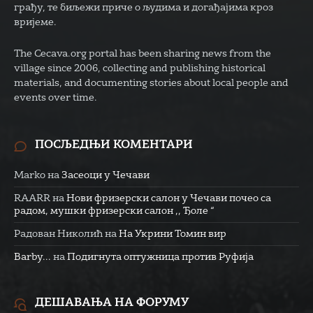
грађу, те биљежи приче о људима и догађајима кроз
вријеме.
The Cecava.org portal has been sharing news from the
village since 2006, collecting and publishing historical
materials, and documenting stories about local people and
events over time.
ПОСЉЕДЊИ КОМЕНТАРИ
Marko
на
Засеоци у Чечави
RAARR
на
Нови фризерски салон у Чечави почео са
радом, мушки фризерски салон ,, Ђоле “
Радован Николић
на
На Укрини Томин вир
Barby...
на
Подигнута оптужница против Руфија
ДЕШАВАЊА НА ФОРУМУ