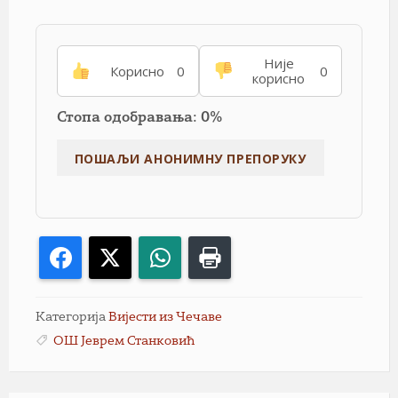
Није
Корисно
0
0
корисно
Стопа одобравања: 0%
Facebook
X
WhatsApp
Print
Категорија
Вијести из Чечаве
ОШ Јеврем Станковић