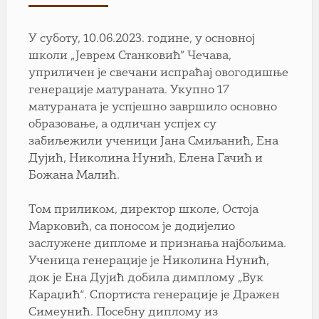
У суботу, 10.06.2023. године, у основној
школи „Јеврем Станковић” Чечава,
уприличен је свечани испраћај овогодишње
генерације матураната. Укупно 17
матураната је успјешно завршило основно
образовање, а одличан успјех су
забиљежили ученици Јана Смиљанић, Ена
Дујић, Николина Нунић, Елена Гачић и
Божана Малић.
Том приликом, директор школе, Остоја
Марковић, са поносом је додијелио
заслужене дипломе и признања најбољима.
Ученица генерације је Николина Нунић,
док је Ена Дујић добила димплому „Вук
Караџић“. Спортиста генерације је Дражен
Симеунић. Посебну диплому из