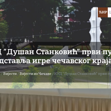
Choose
ЋИР
languag
 ”Душан Станковић” први пу
дставља игре чечавског крај
а
/
Вијести
/
Вијести из Чечаве
/
КУД ”Душан Станковић” први пу