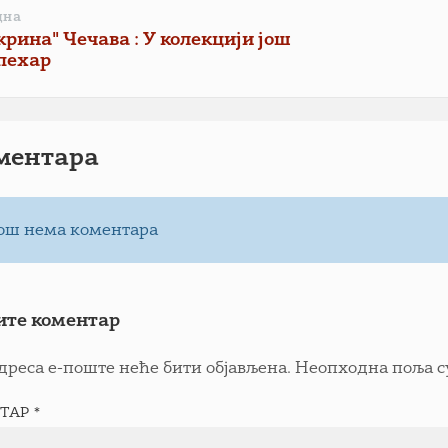
дна
крина" Чечава : У колекцији још
 пехар
ментарa
ош нема коментара
ите коментар
дреса е-поште неће бити објављена.
Неопходна поља с
ТАР
*