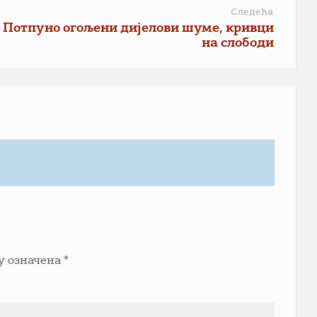
Следећа
Потпуно огољени дијелови шуме, кривци
на слободи
у означена
*