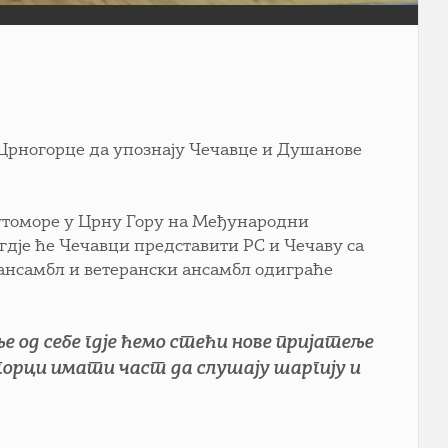
 Црногорце да упознају Чечавце и Душанове
 Сутоморе у Црну Гору на Међународни
а гдје ће Чечавци представити РС и Чечаву са
 ансамбл и ветерански ансамбл одиграће
ље од себе гдје ћемо стећи нове пријатеље
горци имати част да слушају шаргију и