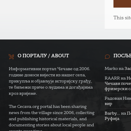
This si
О ПОРТАЛУ / ABOUT
ПОСЉ
Marko
на
За
Информативни портал Чечаве од 2006.
године доноси вијести из нашег села,
RAARR
на
Н
прикупља и објављује историјску грађу,
Чечави поче
те биљежи приче о људима и догађајима
фризерски са
кроз вријеме.
Радован Ни
вир
The Cecava.org portal has been sharing
news from the village since 2006, collecting
Barby...
на
П
Руфија
and publishing historical materials, and
documenting stories about local people and