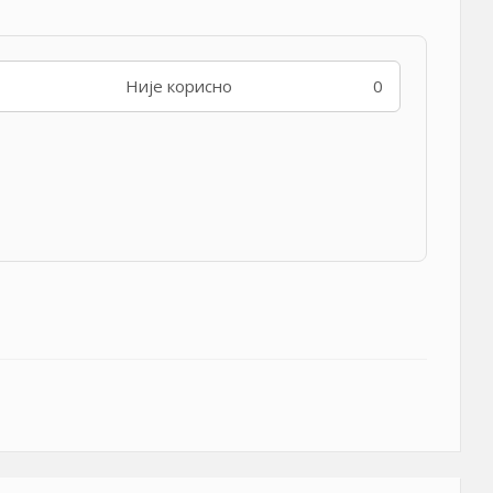
Није корисно
0