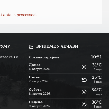
data is processed.
РУМУ
ВРИЈЕМЕ У ЧЕЧАВИ
10:51
 веб сајт
8
Локално вријеме
31°C
Данас
6. август 2026.
1 m/s
35°C
Петак
7. август 2026.
3 m/s
34°C
Субота
8. август 2026.
3 m/s
36°C
Недеља
9. август 2026.
3 m/s