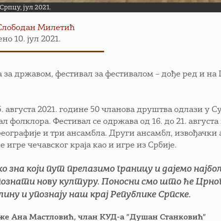
рпцу, јул 2021.
Слободан Милетић
но 10. јул 2021.
 за државом, фестивал за фестивалом – дође ред и на
.
5. августа 2021. године 50 чланова друштва одлази у
л фолклора. Фестивал се одржава од 16. до 21. август
реографије и три ансамбла. Други ансамбл, извођачки
 игре чечавског краја као и игре из Србије.
ко зна који пут прелазимо границу и дајемо најбо
познати нову културу. Поносни смо што ће Црно
лину и упознају наш крај Републике Српске.
аже Ана Мастловић, члан КУД-а ”Душан Станковић”