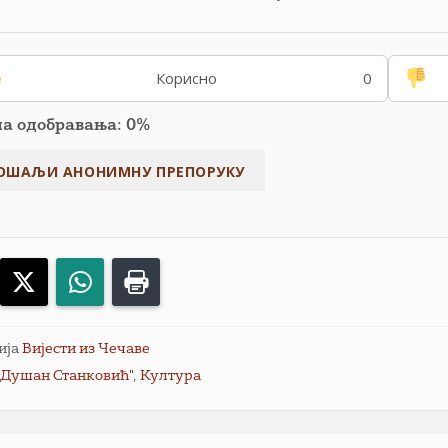
Корисно
0
па одобравања: 0%
acebook
X
WhatsApp
Print
ија
Вијести из Чечаве
„Душан Станковић"
,
Култура