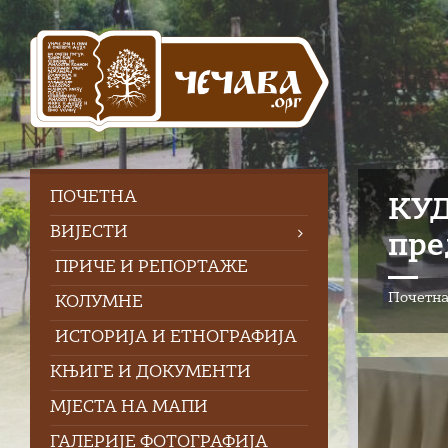
Skip
Skip
Skip
to
to
to
content
left
footer
sidebar
ПOЧЕТНА
КУД
ВИЈЕСТИ
пре
ПРИЧЕ И РЕПОРТАЖЕ
Почетн
КОЛУМНЕ
ИСТОРИЈА И ЕТНОГРАФИЈА
КЊИГЕ И ДОКУМЕНТИ
МЈЕСТА НА МАПИ
ГАЛЕРИЈЕ ФОТОГРАФИЈА