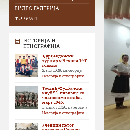
ВИДЕО ГАЛЕРИЈА
ФОРУМИ
ИСТОРИЈА И
ЕТНОГРАФИЈА
Ђурђевдански
турнир у Чечави 1991.
године
2. мај 2026.
категорија
Историја и етнографија
Теслић/Фудбалски
клуб 53. дивизије са
члановима штаба,
март 1945.
1. април 2026.
категорија
Историја и етнографија
Ученици петог
разреда у Чечави