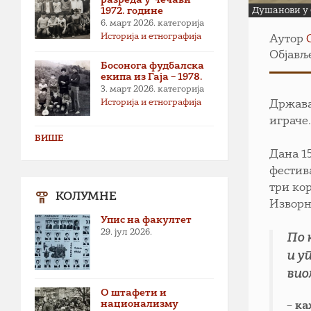
1972. године
Душанови у С
6. март 2026.
категорија
Историја и етнографија
Аутор
Објавље
Босонога фудбалска
екипа из Гаја – 1978.
3. март 2026.
категорија
Историја и етнографија
Држава
играче
ВИШЕ
Дана 1
фестива
три ко
КОЛУМНЕ
Изворне
Упис на факултет
29. јул 2026.
По 
и у
вио
О штафети и
национализму
– к