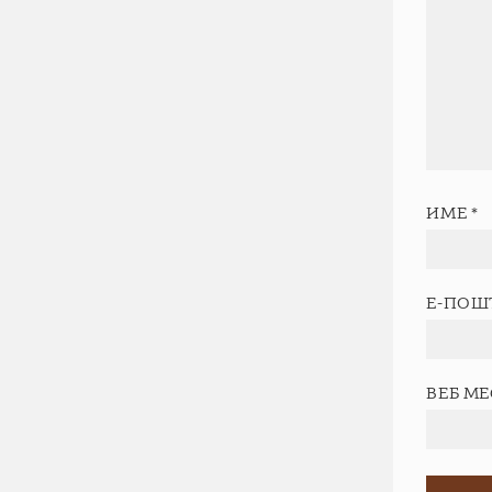
ИМЕ
*
Е-ПОШ
ВЕБ М