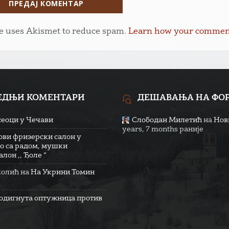
te uses Akismet to reduce spam.
Learn how your comment 
ЕДЊИ КОМЕНТАРИ
ДЕШАВАЊА НА ФО
сеоци у Чечави
Слободан Милетић
на
Нови
years, 7 months раније
ови фризерски салон у
о са радом, мушки
лон ,, Ђоле “
колић
на
На Укрини Томин
одигнута оптужница против