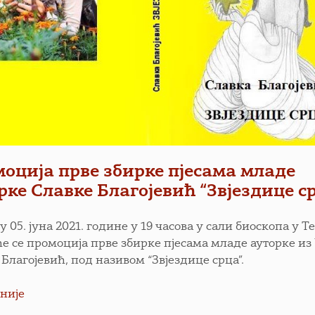
оција прве збирке пјесама младе
рке Славке Благојевић “Звјездице с
у 05. јуна 2021. године у 19 часова у сали биоскопа у 
е се промоција прве збирке пјесама младе ауторке из
Благојевић, под називом “Звјездице срца”.
није