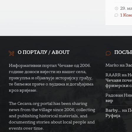
29. м
1 Ко
О ПОРТАЛУ / ABOUT
ПОСЉ
Marko
на
За
Информативни портал Чечаве од 2006.
године доноси вијести из нашег села,
RAARR
на
Н
прикупља и објављује историјску грађу,
Чечави поче
те биљежи приче о људима и догађајима
фризерски са
кроз вријеме.
Радован Ни
вир
The Cecava.org portal has been sharing
news from the village since 2006, collecting
Barby...
на
П
Руфија
and publishing historical materials, and
documenting stories about local people and
events over time.