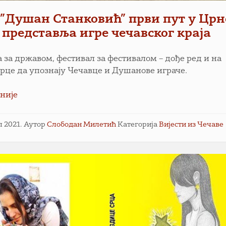
”Душан Станковић” први пут у Црн
 представља игре чечавског краја
 за државом, фестивал за фестивалом – дође ред и на
рце да упознају Чечавце и Душанове играче.
није
ул 2021.
Аутор
Слободан Милетић
Категорија
Вијести из Чечаве