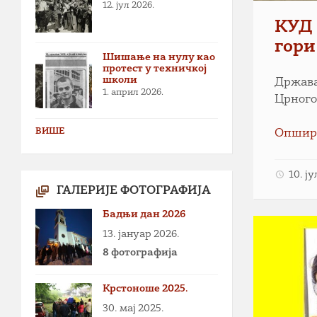
12. јул 2026.
КУД 
гори
Шишање на нулу као
протест у техничкој
школи
Држава
1. април 2026.
Црного
ВИШЕ
Опшир
10. ј
ГАЛЕРИЈЕ ФОТОГРАФИЈА
Бадњи дан 2026
13. јануар 2026.
8 фотографија
Крстоноше 2025.
30. мај 2025.