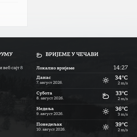
РУМУ
ВРИЈЕМЕ У ЧЕЧАВИ
14:27
 веб сајт
8
Локално вријеме
34°C
Данас
7. август 2026.
2 m/s
33°C
Субота
8. август 2026.
2 m/s
36°C
Недеља
9. август 2026.
3 m/s
39°C
Понедељак
10. август 2026.
2 m/s