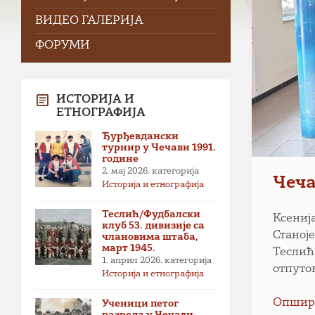
ВИДЕО ГАЛЕРИЈА
ФОРУМИ
ИСТОРИЈА И
ЕТНОГРАФИЈА
Ђурђевдански
турнир у Чечави 1991.
године
2. мај 2026.
категорија
Чеча
Историја и етнографија
Теслић/Фудбалски
Ксениј
клуб 53. дивизије са
Станој
члановима штаба,
март 1945.
Теслић
1. април 2026.
категорија
отпуто
Историја и етнографија
Опшир
Ученици петог
разреда у Чечави