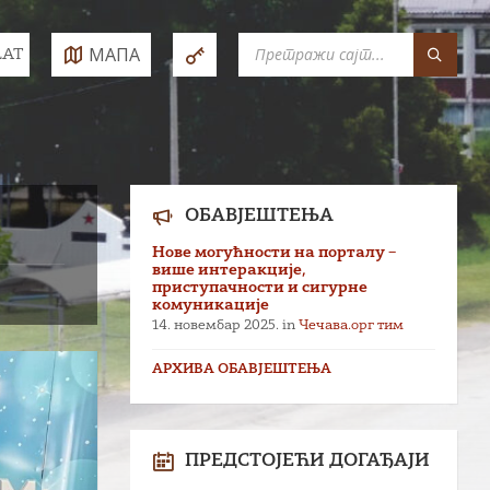
SEARCH:
МАПА
LAT
e:
ОБАВЈЕШТЕЊА
Нове могућности на порталу –
више интеракције,
приступачности и сигурне
комуникације
14. новембар 2025.
in
Чечава.орг тим
АРХИВА ОБАВЈЕШТЕЊА
ПРЕДСТОЈЕЋИ ДОГАЂАЈИ