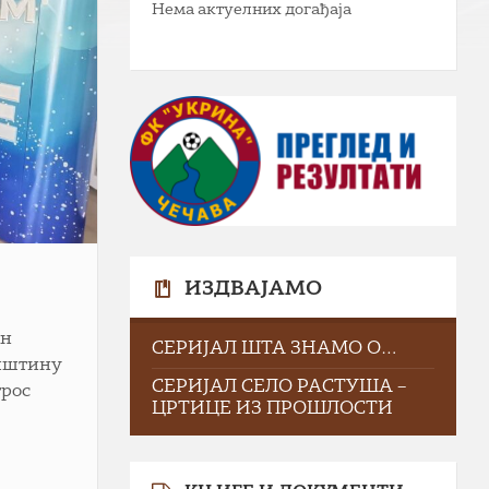
Нема актуелних догађаја
ИЗДВАЈАМО
ан
СЕРИЈАЛ ШТА ЗНАМО О…
општину
СЕРИЈАЛ СЕЛО РАСТУША –
трос
ЦРТИЦЕ ИЗ ПРОШЛОСТИ