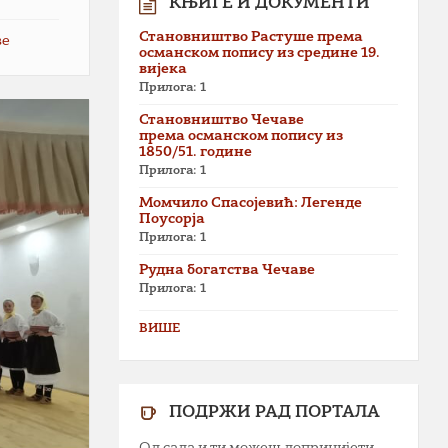
КЊИГЕ И ДОКУМЕНТИ
Становништво Растуше према
ве
османском попису из средине 19.
вијека
Прилога: 1
Становништво Чечаве
према османском попису из
1850/51. године
Прилога: 1
Момчило Спасојевић: Легенде
Поусорја
Прилога: 1
Рудна богатства Чечаве
Прилога: 1
ВИШЕ
ПОДРЖИ РАД ПОРТАЛА
Од сада и ти можеш допринијети