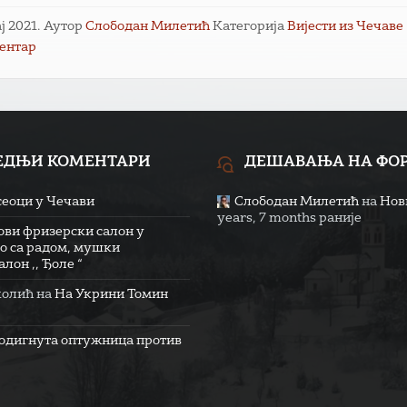
ај 2021.
Аутор
Слободан Милетић
Категорија
Вијести из Чечаве
ментар
ЕДЊИ КОМЕНТАРИ
ДЕШАВАЊА НА ФО
сеоци у Чечави
Слободан Милетић
на
Нови
years, 7 months раније
ови фризерски салон у
о са радом, мушки
лон ,, Ђоле “
колић
на
На Укрини Томин
одигнута оптужница против