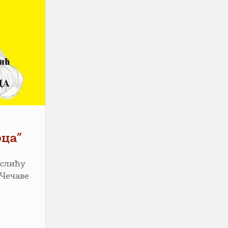
рца”
Теслићу
 Чечаве