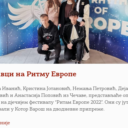
вци на Ритму Европе
а Иванић, Кристина Јотановић, Немања Петровић, Деј
евић и Анастасија Поповић из Чечаве, представљаће 
 на дјечијем фестивалу “Ритам Европе 2022”. Они су ју
вали у Котор Варош на дводневне припреме.
није