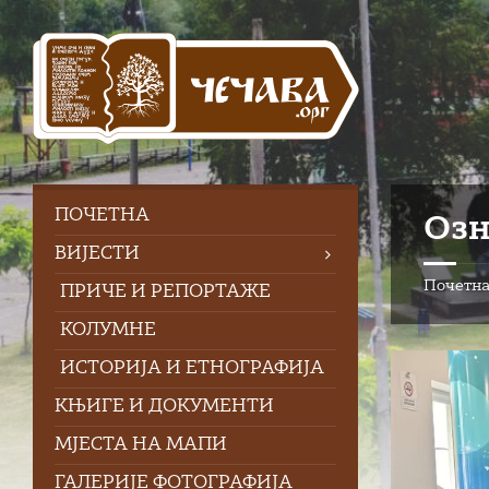
Skip
Skip
Skip
Skip
to
to
to
to
content
left
right
footer
sidebar
sidebar
ПOЧЕТНА
Озн
ВИЈЕСТИ
Почетн
ПРИЧЕ И РЕПОРТАЖЕ
КОЛУМНЕ
ИСТОРИЈА И ЕТНОГРАФИЈА
КЊИГЕ И ДОКУМЕНТИ
МЈЕСТА НА МАПИ
ГАЛЕРИЈЕ ФОТОГРАФИЈА