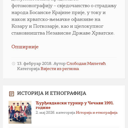
фотомонографију – свједочанство о страдању
народа Босанске Крајине прије, у току и
након хрватско-њемачке офанзиве на
Козару и Поткозарје, као и цјелокупног
становништва Независне Државе Хрватске.
Опширније
13. фебруар 2018.
Аутор
Слободан Милетић
Категорија
Вијести из региона
ИСТОРИЈА И ЕТНОГРАФИЈА
Ђурђевдански турнир у Чечави 1991.
године
2. мај 2026.
категорија
Историја и етнографија