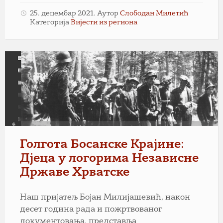
25. децембар 2021.
Аутор
Слободан Милетић
Категорија
Вијести из региона
Голгота
Босанске
Крајине:
Дјеца
у
логорима
Независне
Државе
Голгота Босанске Крајине:
Хрватске
Дјеца у логорима Независне
Државе Хрватске
Наш пријатељ Бојан Милијашевић, након
десет година рада и пожртвованог
документовања, представља