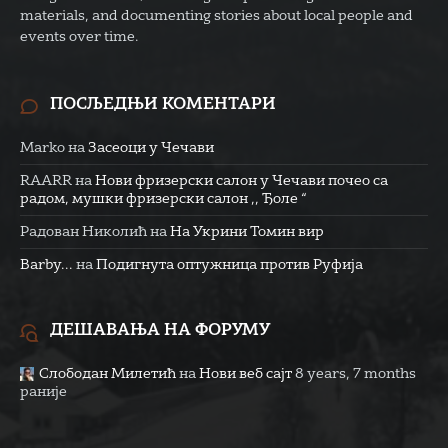
materials, and documenting stories about local people and
events over time.
ПОСЉЕДЊИ КОМЕНТАРИ
Marko
на
Засеоци у Чечави
RAARR
на
Нови фризерски салон у Чечави почео са
радом, мушки фризерски салон ,, Ђоле “
Радован Николић
на
На Укрини Томин вир
Barby...
на
Подигнута оптужница против Руфија
ДЕШАВАЊА НА ФОРУМУ
Слободан Милетић
на
Нови веб сајт
8 years, 7 months
раније