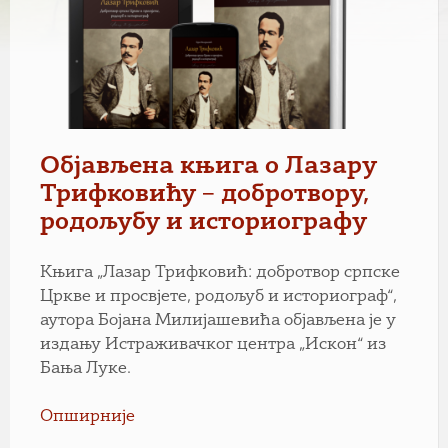
Објављена књига о Лазару
Трифковићу – добротвору,
родољубу и историографу
Књига „Лазар Трифковић: добротвор српске
Цркве и просвјете, родољуб и историограф“,
аутора Бојана Милијашевића објављена је у
издању Истраживачког центра „Искон“ из
Бања Луке.
Опширније