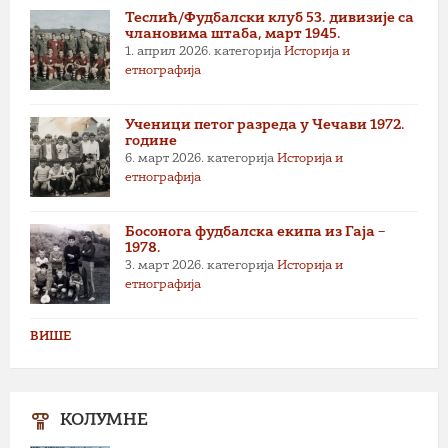
Теслић/Фудбалски клуб 53. дивизије са
члановима штаба, март 1945.
1. април 2026.
категорија
Историја и
етнографија
Ученици петог разреда у Чечави 1972.
године
6. март 2026.
категорија
Историја и
етнографија
Босонога фудбалска екипа из Гаја –
1978.
3. март 2026.
категорија
Историја и
етнографија
ВИШЕ
КОЛУМНЕ