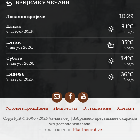
ВРИЈЕМЕ У ЧЕЧАВИ
10:29
Локално вријеме
31°C
Данас
6. август 2026.
1 m/s
35°C
Петак
7. август 2026.
3 m/s
34°C
Субота
8. август 2026.
3 m/s
36°C
Недеља
9. август 2026.
3 m/s
Email
Facebook
YouTube
Услови коришћења
Импресум
Оглашавање
Контакт
Copyright © 2006 - 2026 Чечава.org | Забрањено преузимање садржаја
без дозволе издавача.
Израда и хостинг
Plus Innovative