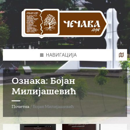
Skip
Skip
Skip
Skip
to
to
to
to
content
left
right
footer
sidebar
sidebar
НАВИГАЦИЈА
Ознака:
Бојан
Милијашевић
Почетна
/
Бојан Милијашевић