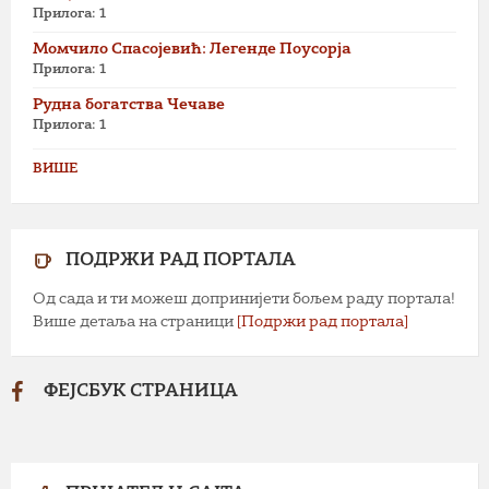
Прилога: 1
Момчило Спасојевић: Легенде Поусорја
Прилога: 1
Рудна богатства Чечаве
Прилога: 1
ВИШЕ
ПОДРЖИ РАД ПОРТАЛА
Од сада и ти можеш допринијети бољем раду портала!
Више детаља на страници
[Подржи рад портала]
ФЕЈСБУК СТРАНИЦА