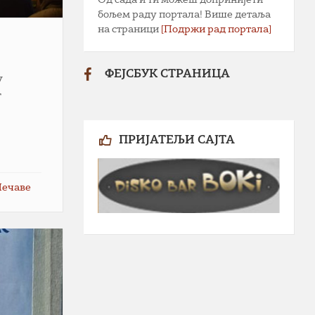
бољем раду портала! Више детаља
на страници
[Подржи рад портала]
ФЕЈСБУК СТРАНИЦА
у
г
ПРИЈАТЕЉИ САЈТА
Чечаве