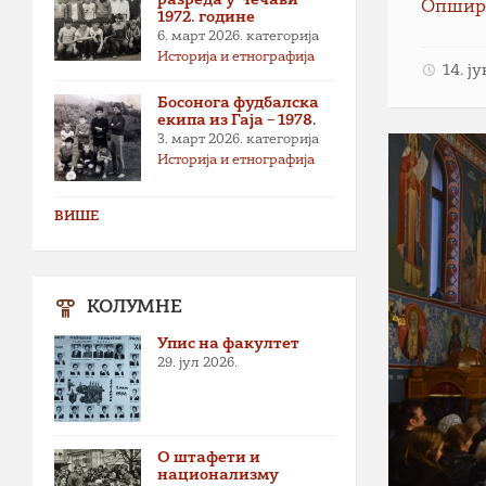
Опшир
1972. године
6. март 2026.
категорија
Историја и етнографија
14. ј
Босонога фудбалска
екипа из Гаја – 1978.
3. март 2026.
категорија
Историја и етнографија
ВИШЕ
КОЛУМНЕ
Упис на факултет
29. јул 2026.
О штафети и
национализму