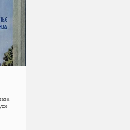
лаве,
уде