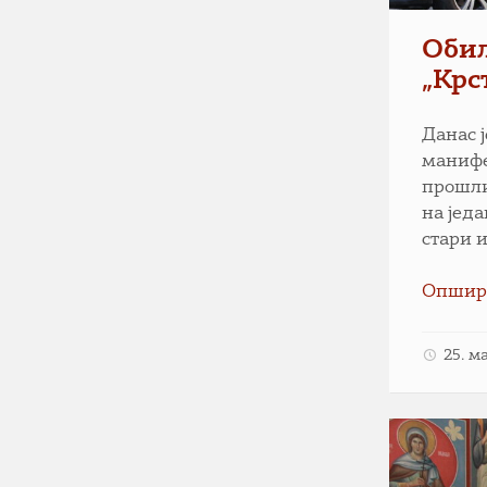
Oбиљ
„Крс
Данас 
манифе
прошли
на јед
стари 
Опшир
25. м