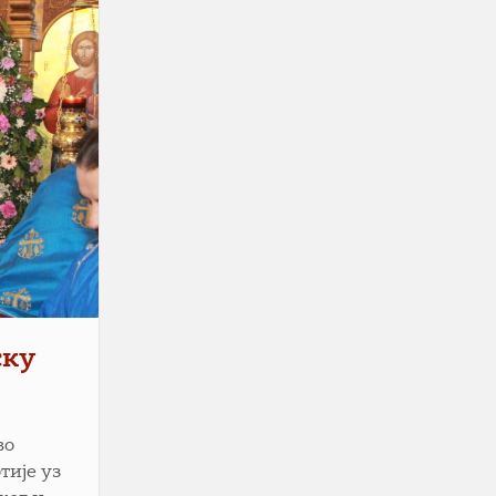
ску
во
тије уз