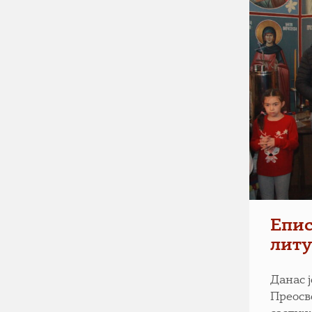
Епис
литу
Данас 
Преосв