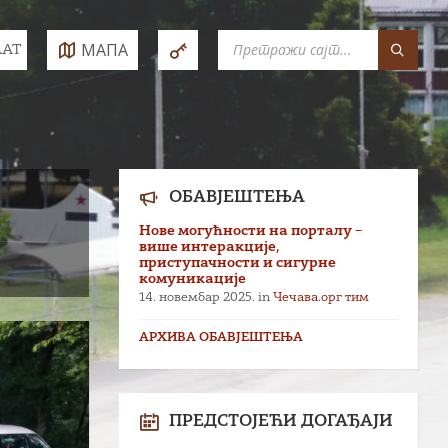
SEARCH:
МАПА
LAT
e:
ОБАВЈЕШТЕЊА
Нове могућности на порталу –
више интеракције,
приступачности и сигурне
комуникације
14. новембар 2025.
in
Чечава.орг тим
АРХИВА ОБАВЈЕШТЕЊА
ПРЕДСТОЈЕЋИ ДОГАЂАЈИ