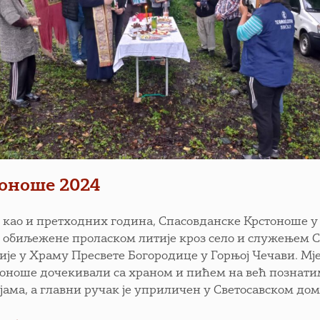
оноше 2024
у, као и претходних година, Спасовданске Крстоноше у
 обиљежене проласком литије кроз село и служењем С
ије у Храму Пресвете Богородице у Горњој Чечави. М
тоноше дочекивали са храном и пићем на већ познат
јама, а главни ручак је уприличен у Светосавском дом