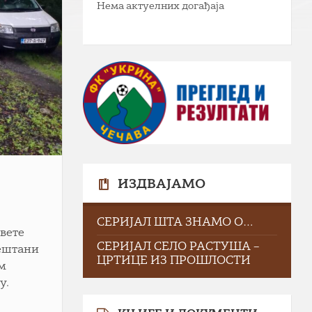
Нема актуелних догађаја
ИЗДВАЈАМО
СЕРИЈАЛ ШТА ЗНАМО О…
вете
СЕРИЈАЛ СЕЛО РАСТУША –
јештани
ЦРТИЦЕ ИЗ ПРОШЛОСТИ
им
у.