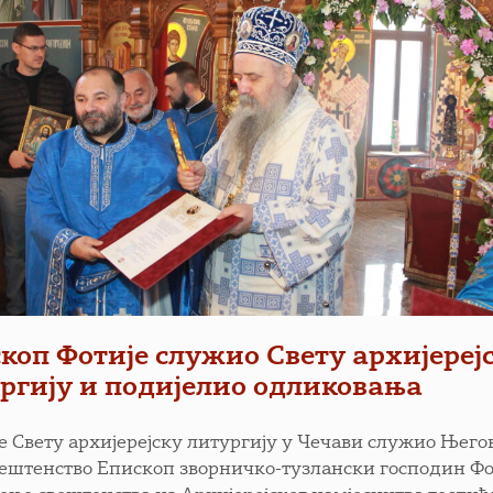
коп Фотије служио Свету архијереј
ргију и подијелио одликовања
је Свету архијерејску литургију у Чечави служио Њего
ештенство Епископ зворничко-тузлански господин Фо