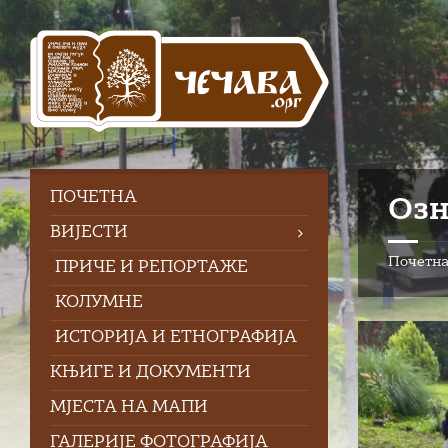
Skip
Skip
Skip
Skip
to
to
to
to
content
left
right
footer
sidebar
sidebar
ПOЧЕТНА
Озн
ВИЈЕСТИ
Почетн
ПРИЧЕ И РЕПОРТАЖЕ
КОЛУМНЕ
ИСТОРИЈА И ЕТНОГРАФИЈА
КЊИГЕ И ДОКУМЕНТИ
МЈЕСТА НА МАПИ
ГАЛЕРИЈЕ ФОТОГРАФИЈА