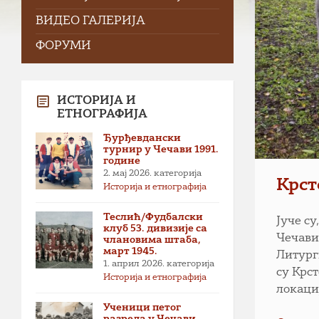
ВИДЕО ГАЛЕРИЈА
ФОРУМИ
ИСТОРИЈА И
ЕТНОГРАФИЈА
Ђурђевдански
турнир у Чечави 1991.
године
2. мај 2026.
категорија
Крст
Историја и етнографија
Теслић/Фудбалски
Јуче с
клуб 53. дивизије са
Чечави
члановима штаба,
март 1945.
Литург
1. април 2026.
категорија
су Крс
Историја и етнографија
локаци
Ученици петог
разреда у Чечави