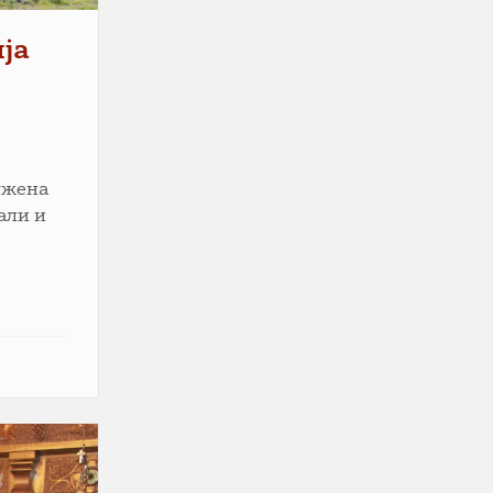
ја
лужена
али и