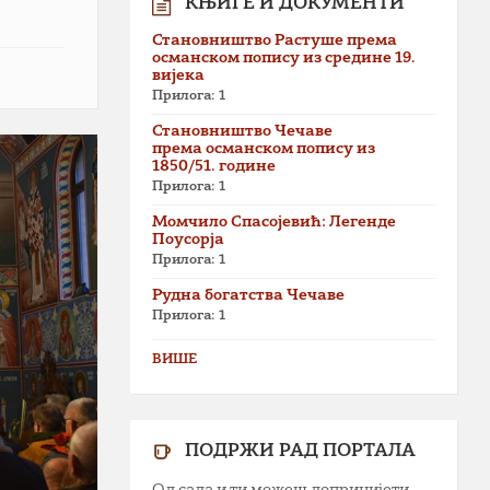
КЊИГЕ И ДОКУМЕНТИ
Становништво Растуше према
османском попису из средине 19.
вијека
Прилога: 1
Становништво Чечаве
према османском попису из
1850/51. године
Прилога: 1
Момчило Спасојевић: Легенде
Поусорја
Прилога: 1
Рудна богатства Чечаве
Прилога: 1
ВИШЕ
ПОДРЖИ РАД ПОРТАЛА
Од сада и ти можеш допринијети