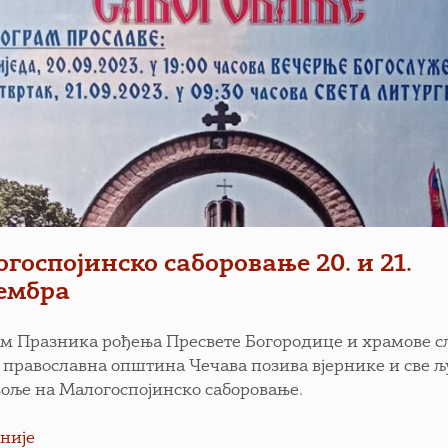
госпојинско саборовање 20. и 21.
ембра
м Празника рођења Пресвете Богородице и храмове с
 православна општина Чечава позива вјернике и све љ
воље на Малогоспојинско саборовање.
није