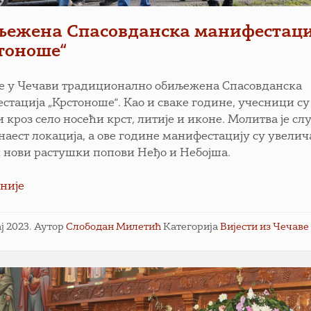
ежена Спасовданска манифестаци
тоноше“
је у Чечави традиционално обиљежена Спасовданска
стација „Крстоноше“. Као и сваке године, учесници су
 кроз село носећи крст, литије и иконе. Молитва је с
анаест локација, а ове године манифестацију су увелич
и нови растушки попови Неђо и Небојша.
није
ај 2023.
Аутор
Слободан Милетић
Категорија
Вијести из Чечаве