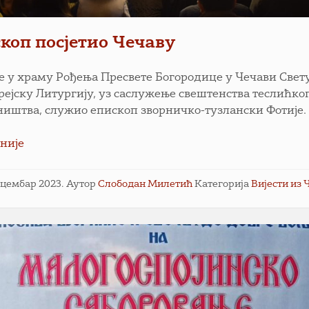
коп посјетио Чечаву
је у храму Рођења Пресвете Богородице у Чечави Свет
рејску Литургију, уз саслужење свештенства теслићко
ништва, служио епископ зворничко-тузлански Фотије.
није
ецембар 2023.
Аутор
Слободан Милетић
Категорија
Вијести из 