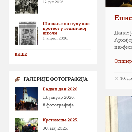
12. јул 2026.
Епис
Шишање на нулу као
протест у техничкој
Данас 
школи
1. април 2026.
Архије
намјес
ВИШЕ
Опшир
10. д
ГАЛЕРИЈЕ ФОТОГРАФИЈА
Бадњи дан 2026
13. јануар 2026.
8 фотографија
Крстоноше 2025.
30. мај 2025.