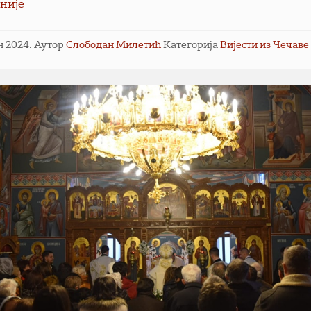
није
ун 2024.
Аутор
Слободан Милетић
Категорија
Вијести из Чечаве