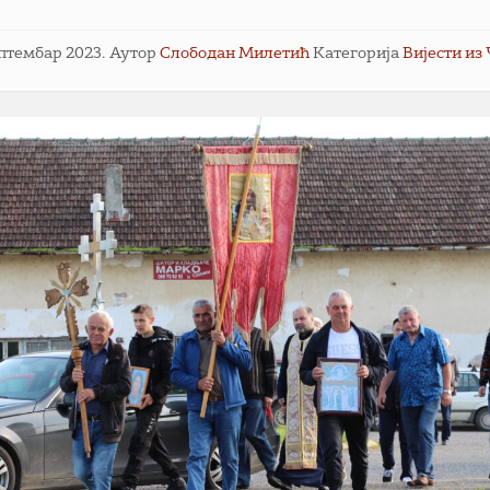
ептембар 2023.
Аутор
Слободан Милетић
Категорија
Вијести из