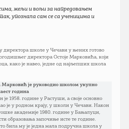
есима, жељи и вољи за напредовањем
ак, упознала сам се са ученицима и
ту директора школе у Чечави у њених готово
гогодишњег директора Остоје Марковића, који
оца, како је навео, једне од најљепших школа
а Марковић је руководио школом укупно
аест година
н је 1958. године у Растуши, а своје основно
ао је у родном крају, у школи у Чечави. Након
ошке академије 1980. године у Бањалуци,
сти образовања започиње исте те године.
то била му је једна мала подручна школа у