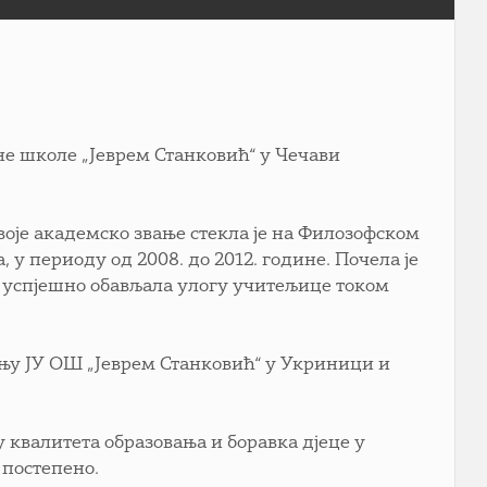
вне школе „Јеврем Станковић“ у Чечави
воје академско звање стекла је на Филозофском
 у периоду од 2008. до 2012. године. Почела је
е успјешно обављала улогу учитељице током
ењу ЈУ ОШ „Јеврем Станковић“ у Укриници и
 квалитета образовања и боравка дјеце у
 постепено.