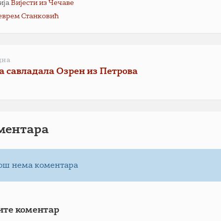
ија
Вијести из Чечаве
еврем Станковић
дна
а савладала Озрен из Петрова
ментарa
ош нема коментара
ите коментар