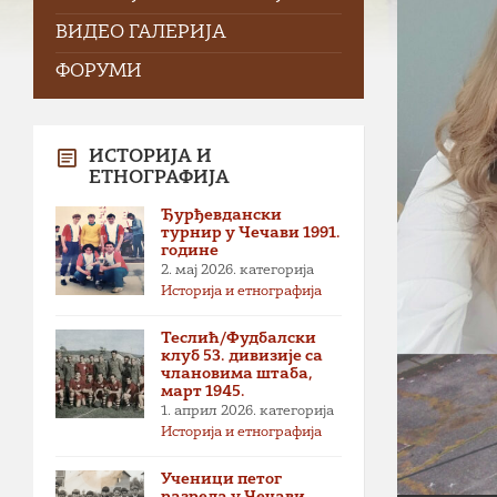
ВИДЕО ГАЛЕРИЈА
ФОРУМИ
ИСТОРИЈА И
ЕТНОГРАФИЈА
Ђурђевдански
турнир у Чечави 1991.
године
2. мај 2026.
категорија
Историја и етнографија
Теслић/Фудбалски
клуб 53. дивизије са
члановима штаба,
март 1945.
1. април 2026.
категорија
Историја и етнографија
Ученици петог
разреда у Чечави