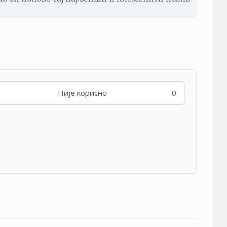
Није корисно
0