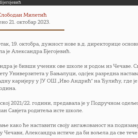
Бјегојевић
Слободан Милетић
но 21. октобар 2023.
ртак, 19. октобра, дужност нове в.д. директорице осно
ла је Александра Бјегојевић.
ндра је бивши ученик ове школе и родом из Чечаве. С
ету Универзитета у Бањалуци, одсјек разредна настава,
радну каријеру у ЈУ ОШ „Иво Андрић“ на Ђулићу, где ј
година.
ској 2021/22. години, предавала је у Подручном одељ
лан Савјета родитеља исте школе.
ање како ће наставити своју ангажованост на подизању
у Чечави, Александра истиче да би вољела да све тече