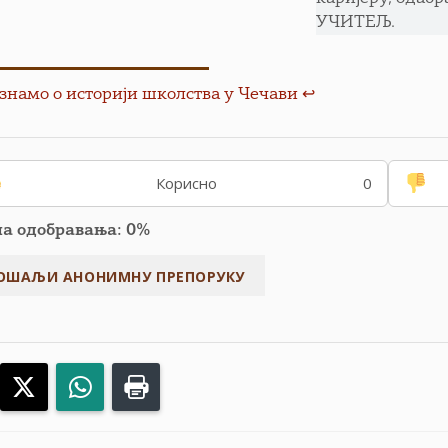
УЧИТЕЉ.
знамо о историји школства у Чечави
↩︎
Корисно
0
па одобравања: 0%
acebook
X
WhatsApp
Print