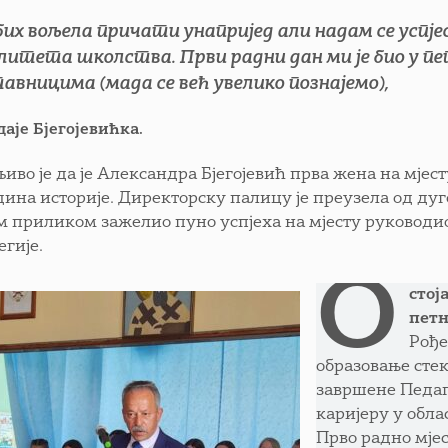
бих вољела причати унапријед али надам се успј
литета школства. Први радни дан ми је био у пет
авницима (мада се већ увелико познајемо),
даје Бјегојевићка.
иво је да је Александра Бјегојевић прва жена на мјес
дина историје. Директорску палицу је преузела од ду
 том приликом зажелио пуно успјеха на мјесту руководи
егије.
О
стој
петн
Рође
образовање стек
завршене Педаг
каријеру у обла
Прво радно мјес