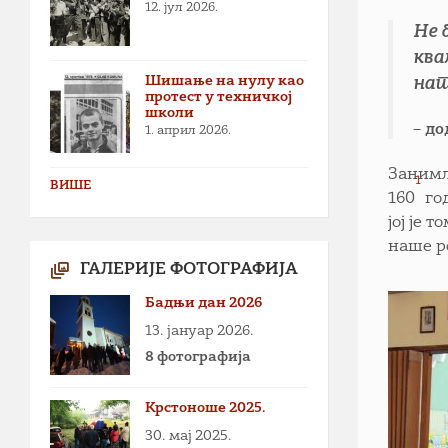
12. јул 2026.
Не 
ква
Шишање на нулу као
нат
протест у техничкој
школи
– до
1. април 2026.
Занимљ
1
ВИШЕ
160
го
јој је
наше р
ГАЛЕРИЈЕ ФОТОГРАФИЈА
Бадњи дан 2026
13. јануар 2026.
8 фотографија
Крстоноше 2025.
30. мај 2025.