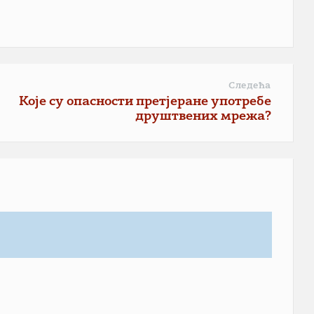
Следећа
Које су опасности претјеране употребе
друштвених мрежа?