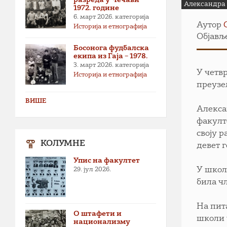
Александра 
1972. године
6. март 2026.
категорија
Аутор
Историја и етнографија
Објавље
Босонога фудбалска
екипа из Гаја – 1978.
3. март 2026.
категорија
У четв
Историја и етнографија
преузе
ВИШЕ
Алекса
факулт
своју 
КОЛУМНЕ
девет 
Упис на факултет
У школ
29. јул 2026.
била ч
На пит
О штафети и
школи 
национализму