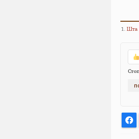
Шта 
Сто
F