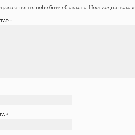
дреса е-поште неће бити објављена.
Неопходна поља с
ТАР
*
ТА
*