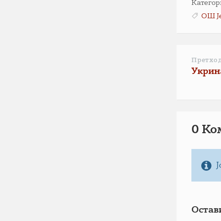
Категор
ОШ Ј
Претхо
Укрин
0 Ко
Ј
Остав