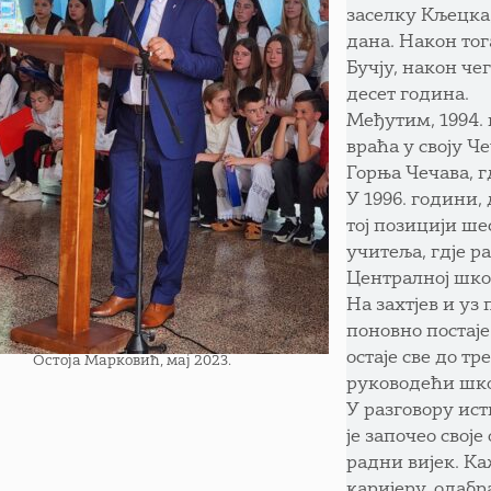
заселку Кљецка,
дана. Након тог
Бучју, након че
десет година.
Међутим, 1994. 
враћа у своју 
Горња Чечава, г
У 1996. години,
тој позицији ше
учитеља, гдје 
Централној шко
На захтјев и у
поновно постаје
остаје све до т
Остоја Марковић, мај 2023.
руководећи шко
У разговору ист
је започео своје
радни вијек. Ка
каријеру, одабр