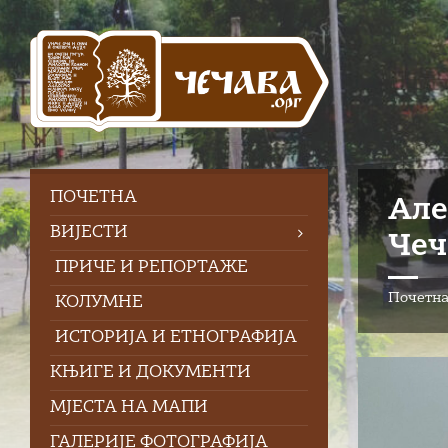
Skip
Skip
Skip
to
to
to
content
left
footer
sidebar
ПOЧЕТНА
Але
ВИЈЕСТИ
Чеч
ПРИЧЕ И РЕПОРТАЖЕ
Почетн
КОЛУМНЕ
ИСТОРИЈА И ЕТНОГРАФИЈА
КЊИГЕ И ДОКУМЕНТИ
МЈЕСТА НА МАПИ
ГАЛЕРИЈЕ ФОТОГРАФИЈА