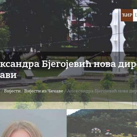
Choose
ЋИР
languag
ксандра Бјегојевић нова ди
ави
а
/
Вијести
/
Вијести из Чечаве
/
Александра Бјегојевић нова ди