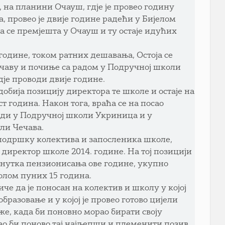
 на планини Очауш, гдје је провео годину
а, провео је двије године радећи у Бијелом
га сe премјешта у Очауш и ту остаје идућих
године, током ратних дешавања, Остоја се
Чечаву и почиње са радом у Подручној школи
дје проводи двије године.
 добија позицију директора те школе и остаје на
ст година. Након тога, враћа се на посао
ради у Подручној школи Укриница и у
ли Чечава.
з подршку колектива и запосленика школе,
 директор школе 2014. године. На тој позицији
ренутка пензионисања ове године, укупно
лом пуних 15 година.
иче да је поносан на колектив и школу у којој
 образовање и у којој је провео готово цијели
же, када би поновно морао бирати своју
ао би поново тај најљепши и племенити позив