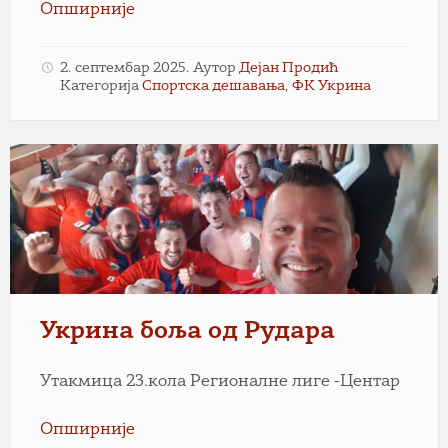
Опширније
2. септембар 2025.
Аутор
Дејан Продић
Категорија
Спортска дешавања
,
ФК Укрина
Укрина боља од Рудара
Утакмица 23.кола Регионалне лиге -Центар
Опширније