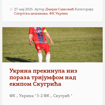
27. мај 2025.
Аутор
Дамјан Савковић
Категорија
Спортска дешавања
,
ФК Укрина
Укрина прекинула низ
пораза тријумфом над
екипом Скугрића
ФК ,, Укрина “ 5-2 ФК ,, Скугрић “