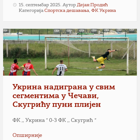
15. септембар 2025.
Аутор
Дејан Продић
Категорија
Спортска дешавања
,
ФК Укрина
Укрина надиграна у свим
сегментима у Чечави,
Скугрићу пуни плијен
ФК ,, Укрина “ 0-3 ФК ,, Скугрић “
Опширније