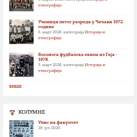
етнографија
Ученици петог разреда у Чечави 1972.
године
6. март 2026.
категорија
Историја и
етнографија
Босонога фудбалска екипа из Гаја –
1978.
3. март 2026.
категорија
Историја и
етнографија
ВИШЕ
КОЛУМНЕ
Упис на факултет
29. јул 2026.