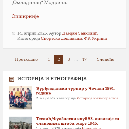
„Омладинац“ Модрича.
Опширније
14. април 2025.
Аутор
Дамјан Савковић
Категорија
Спортска дешавања
,
ФК Укрина
Пагинација
Претходно
1
2
3
…
17
Следеће
чланака
ИСТОРИЈА И ЕТНОГРАФИЈА
Ђурђевдански турнир у Чечави 1991.
године
2. мај 2026.
категорија
Историја и етнографија
Теслић/Фудбалски клуб 53. дивизије са
члановима штаба, март 1945.
1. април 2026.
категорија
Историја и