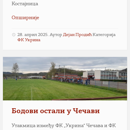
Костајница
Опширније
28. април 2025.
Аутор
Дејан Продић
Категорија
ФК Укрина
Бодови остали у Чечави
Утакмица између ФК „Укрина“ Чечава и ФК