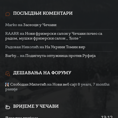
ПОСЉЕДЊИ КОМЕНТАРИ
Marko
на
Засеоци у Чечави
RAARR
на
Нови фризерски салон у Чечави почео са
радом, мушки фризерски салон ,, Ђоле “
Радован Николић
на
На Укрини Томин вир
Barby...
на
Подигнута оптужница против Руфија
ДЕШАВАЊА НА ФОРУМУ
Слободан Милетић
на
Нови веб сајт
8 years, 7 months
раније
ВРИЈЕМЕ У ЧЕЧАВИ