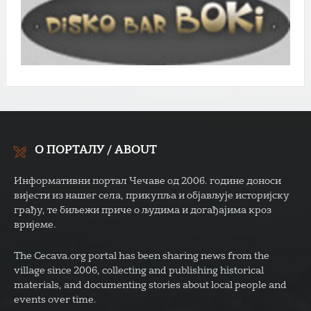
О ПОРТАЛУ / ABOUT
Информативни портал Чечаве од 2006. године доноси
вијести из нашег села, прикупља и објављује историјску
грађу, те биљежи приче о људима и догађајима кроз
вријеме.
The Cecava.org portal has been sharing news from the
village since 2006, collecting and publishing historical
materials, and documenting stories about local people and
events over time.