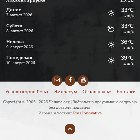
13:12
Локално вријеме
33°C
Данас
7. август 2026.
2 m/s
33°C
Субота
8. август 2026.
2 m/s
36°C
Недеља
9. август 2026.
3 m/s
39°C
Понедељак
10. август 2026.
2 m/s
Email
Facebook
YouTube
Услови коришћења
Импресум
Оглашавање
Контакт
Copyright © 2006 - 2026 Чечава.org | Забрањено преузимање садржаја
без дозволе издавача.
Израда и хостинг
Plus Innovative